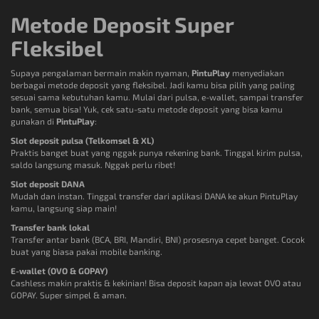
Metode Deposit Super
Fleksibel
Supaya pengalaman bermain makin nyaman,
PintuPlay
menyediakan
berbagai metode deposit yang fleksibel. Jadi kamu bisa pilih yang paling
sesuai sama kebutuhan kamu. Mulai dari pulsa, e-wallet, sampai transfer
bank, semua bisa! Yuk, cek satu-satu metode deposit yang bisa kamu
gunakan di
PintuPlay
:
Slot deposit pulsa (Telkomsel & XL)
Praktis banget buat yang nggak punya rekening bank. Tinggal kirim pulsa,
saldo langsung masuk. Nggak perlu ribet!
Slot deposit DANA
Mudah dan instan. Tinggal transfer dari aplikasi DANA ke akun PintuPlay
kamu, langsung siap main!
Transfer bank lokal
Transfer antar bank (BCA, BRI, Mandiri, BNI) prosesnya cepet banget. Cocok
buat yang biasa pakai mobile banking.
E-wallet (OVO & GOPAY)
Cashless makin praktis & kekinian! Bisa deposit kapan aja lewat OVO atau
GOPAY. Super simpel & aman.