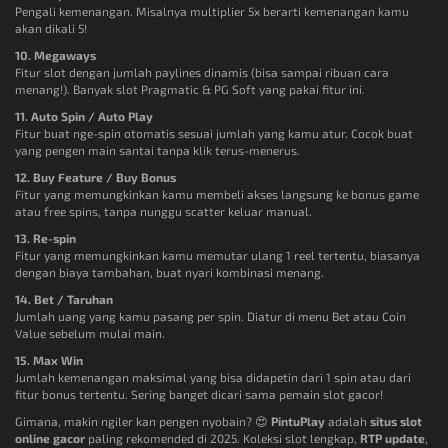
Pengali kemenangan. Misalnya multiplier 5x berarti kemenangan kamu
akan dikali 5!
10. Megaways
Fitur slot dengan jumlah paylines dinamis (bisa sampai ribuan cara
menang!). Banyak slot Pragmatic & PG Soft yang pakai fitur ini.
11. Auto Spin / Auto Play
Fitur buat nge-spin otomatis sesuai jumlah yang kamu atur. Cocok buat
yang pengen main santai tanpa klik terus-menerus.
12. Buy Feature / Buy Bonus
Fitur yang memungkinkan kamu membeli akses langsung ke bonus game
atau free spins, tanpa nunggu scatter keluar manual.
13. Re-spin
Fitur yang memungkinkan kamu memutar ulang 1 reel tertentu, biasanya
dengan biaya tambahan, buat nyari kombinasi menang.
14. Bet / Taruhan
Jumlah uang yang kamu pasang per spin. Diatur di menu Bet atau Coin
Value sebelum mulai main.
15. Max Win
Jumlah kemenangan maksimal yang bisa didapetin dari 1 spin atau dari
fitur bonus tertentu. Sering banget dicari sama pemain slot gacor!
Gimana, makin ngiler kan pengen nyobain? 😍
PintuPlay
adalah
situs slot
online gacor
paling rekomended di 2025. Koleksi slot lengkap,
RTP update
,