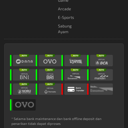
Game
Arcade
E-Sports
Sabung
Ayam
* Selama bank maintenance dan bank offline deposit dan
penarikan tidak dapat diproses