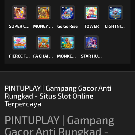
SUPER COLOR GAME
MONEY TREE DOZER
Go Go Rise
TOWER
LIGHTNING BOMB
FIERCE FISHING
FA CHAI FISHING
MONKEY KING FISHING
STAR HUNTER
PINTUPLAY | Gampang Gacor Anti
Rungkad - Situs Slot Online
Terpercaya
PINTUPLAY | Gampang
Gacor Anti Rungkad -