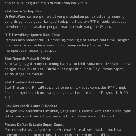
apa saja keunggulan main di
PintuPlay
berikut ini!
Slot Gacor Setiap Hari
Di
PintuPlay
, semua game slot yang disediakan punya peluang menang
yang tinggi alias gacor banget! Setiap hari, sistem RTP di-update supaya
member bisa merasakan pengalaman bermain yang fair & seru.
RTP PintuPlay Update Real Time
Pemain bisa memantau RTP masing-masing slot secara real time. Dengan
informasi ini, kamu bisa memilih slot yang sedang “panas” dan
memperbesar peluang jackpot.
Slot Deposit Pulsa & DANA
Buat yang nggak punya rekening bank atau lebih suka metode praktis, bisa
banget pakai
pulsa
atau
DANA
buat deposit di PintuPlay. Proses cepat,
saldo langsung masuk!
Slot Thailand Kekinian
Slot Thailand di PintuPlay punya tema unik, visual keren, dan RTP tinggi.
Cocok banget buat kamu yang pengen variasi slot di luar Pragmatic & PG
Soft.
Link Alternatif Aman & Update
Dengan
link alternatif PintuPlay
yang selalu update, kamu tetap bisa login
& bermain meskipun situs utama terblokir. Akses aman & lancar!
Proses Daftar & Login Super Cepat
Proses registrasi sangat simple & cepat. Setelah verifikasi, kamu bisa
langsung login dan menikmati semua fitur premium PintuPlay.