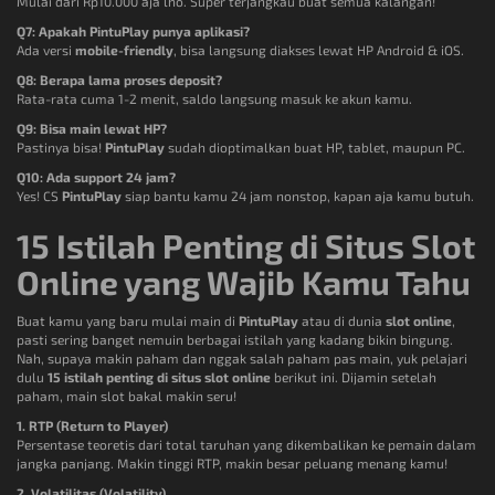
Mulai dari Rp10.000 aja lho. Super terjangkau buat semua kalangan!
Q7: Apakah PintuPlay punya aplikasi?
Ada versi
mobile-friendly
, bisa langsung diakses lewat HP Android & iOS.
Q8: Berapa lama proses deposit?
Rata-rata cuma 1-2 menit, saldo langsung masuk ke akun kamu.
Q9: Bisa main lewat HP?
Pastinya bisa!
PintuPlay
sudah dioptimalkan buat HP, tablet, maupun PC.
Q10: Ada support 24 jam?
Yes! CS
PintuPlay
siap bantu kamu 24 jam nonstop, kapan aja kamu butuh.
15 Istilah Penting di Situs Slot
Online yang Wajib Kamu Tahu
Buat kamu yang baru mulai main di
PintuPlay
atau di dunia
slot online
,
pasti sering banget nemuin berbagai istilah yang kadang bikin bingung.
Nah, supaya makin paham dan nggak salah paham pas main, yuk pelajari
dulu
15 istilah penting di situs slot online
berikut ini. Dijamin setelah
paham, main slot bakal makin seru!
1. RTP (Return to Player)
Persentase teoretis dari total taruhan yang dikembalikan ke pemain dalam
jangka panjang. Makin tinggi RTP, makin besar peluang menang kamu!
2. Volatilitas (Volatility)