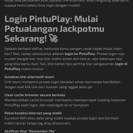
Kalau ada perubahan atau update, link alternatif akan langsung diperbarui
supaya kamu selalu bisa login dengan mudah.
Login PintuPlay: Mulai
Petualangan Jackpotmu
Sekarang! 🚀
Setelah berhasil daftar, tentunya kamu pengen cepet-cepet mulai main
kan? Nah, tahap selanjutnya adalah
login ke PintuPlay
. Proses login-nya
mudah banget kok, tapi biar makin aman dan lancar, ada beberapa tips
yang bisa kamu ikuti. Yuk, kita bahas tips penting biar pengalaman
login di
PintuPlay
makin mulus:
Gunakan link alternatif resmi
Link resmi menjamin proses login berjalan aman dan tanpa hambatan.
Jangan asal klik link dari sumber yang nggak jelas ya!
Clear cache browser secara berkala
Membersihkan cache browser membantu mempercepat loading halaman
PintuPlay saat login, dan mencegah error tampilan.
Pakai koneksi internet yang stabil
Gunakan WiFi atau data yang stabil supaya proses login dan bermain
makin lancar tanpa lag atau disconnect.
Aktifkan fitur "Remember Me"