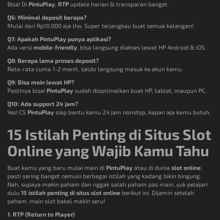
Bisa! Di
PintuPlay
,
RTP
update harian & transparan banget.
Q6: Minimal deposit berapa?
Mulai dari Rp10.000 aja lho. Super terjangkau buat semua kalangan!
Q7: Apakah PintuPlay punya aplikasi?
Ada versi
mobile-friendly
, bisa langsung diakses lewat HP Android & iOS.
Q8: Berapa lama proses deposit?
Rata-rata cuma 1-2 menit, saldo langsung masuk ke akun kamu.
Q9: Bisa main lewat HP?
Pastinya bisa!
PintuPlay
sudah dioptimalkan buat HP, tablet, maupun PC.
Q10: Ada support 24 jam?
Yes! CS
PintuPlay
siap bantu kamu 24 jam nonstop, kapan aja kamu butuh.
15 Istilah Penting di Situs Slot
Online yang Wajib Kamu Tahu
Buat kamu yang baru mulai main di
PintuPlay
atau di dunia
slot online
,
pasti sering banget nemuin berbagai istilah yang kadang bikin bingung.
Nah, supaya makin paham dan nggak salah paham pas main, yuk pelajari
dulu
15 istilah penting di situs slot online
berikut ini. Dijamin setelah
paham, main slot bakal makin seru!
1. RTP (Return to Player)