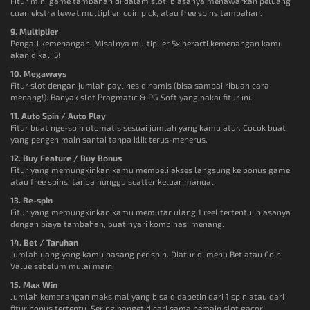
Fitur mini game tambahan di dalam slot, biasanya menawarkan peluang
cuan ekstra lewat multiplier, coin pick, atau free spins tambahan.
9. Multiplier
Pengali kemenangan. Misalnya multiplier 5x berarti kemenangan kamu
akan dikali 5!
10. Megaways
Fitur slot dengan jumlah paylines dinamis (bisa sampai ribuan cara
menang!). Banyak slot Pragmatic & PG Soft yang pakai fitur ini.
11. Auto Spin / Auto Play
Fitur buat nge-spin otomatis sesuai jumlah yang kamu atur. Cocok buat
yang pengen main santai tanpa klik terus-menerus.
12. Buy Feature / Buy Bonus
Fitur yang memungkinkan kamu membeli akses langsung ke bonus game
atau free spins, tanpa nunggu scatter keluar manual.
13. Re-spin
Fitur yang memungkinkan kamu memutar ulang 1 reel tertentu, biasanya
dengan biaya tambahan, buat nyari kombinasi menang.
14. Bet / Taruhan
Jumlah uang yang kamu pasang per spin. Diatur di menu Bet atau Coin
Value sebelum mulai main.
15. Max Win
Jumlah kemenangan maksimal yang bisa didapetin dari 1 spin atau dari
fitur bonus tertentu. Sering banget dicari sama pemain slot gacor!