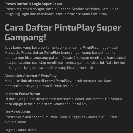
Proses Daftar & Login Super Cepat
Proses registrasi sangat simple & cepat. Setelah verifikasi, kamu bisa
langsung login dan menikmati semua fitur premium PintuPlay.
Cara Daftar PintuPlay Super
Gampang!
Buat kamu yang baru pertama kali kenal sama
PintuPlay
, nggak usah
khawatir. Proses
daftar PintuPlay
beneran gampang banget, bahkan
pemula pun bisa langsung paham. Dalam hitungan menit aja, kamu sudah
bisa punya akun dan siap menikmati semua game di situs ini. Nah, berikut
ini langkah-langkah cara daftar yang bisa kamu ikuti:
Akses Link Alternatif PintuPlay
Masuk ke
link alternatif resmi PintuPlay
untuk memastikan kamu
membuka situs yang aman & tidak terblokir.
Isi Form Pendaftaran
Isi data yang diperlukan seperti username, email, dan nomor HP. Semua
data dijaga ketat oleh sistem keamanan PintuPlay.
Verifikasi Akun
Proses verifikasi cepat & mudah. Kamu tinggal cek email/SMS untuk
aktivasi akun.
Login & Mulai Main