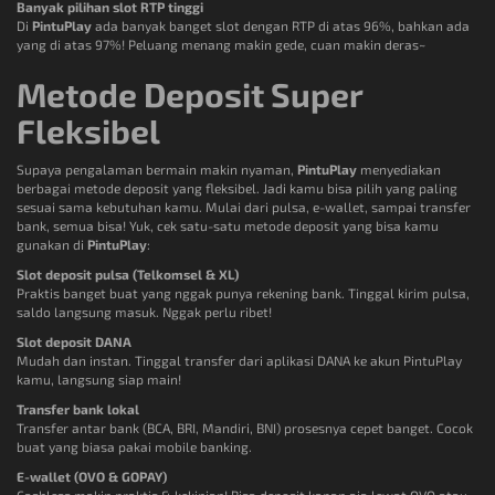
Banyak pilihan slot RTP tinggi
Di
PintuPlay
ada banyak banget slot dengan RTP di atas 96%, bahkan ada
yang di atas 97%! Peluang menang makin gede, cuan makin deras~
Metode Deposit Super
Fleksibel
Supaya pengalaman bermain makin nyaman,
PintuPlay
menyediakan
berbagai metode deposit yang fleksibel. Jadi kamu bisa pilih yang paling
sesuai sama kebutuhan kamu. Mulai dari pulsa, e-wallet, sampai transfer
bank, semua bisa! Yuk, cek satu-satu metode deposit yang bisa kamu
gunakan di
PintuPlay
:
Slot deposit pulsa (Telkomsel & XL)
Praktis banget buat yang nggak punya rekening bank. Tinggal kirim pulsa,
saldo langsung masuk. Nggak perlu ribet!
Slot deposit DANA
Mudah dan instan. Tinggal transfer dari aplikasi DANA ke akun PintuPlay
kamu, langsung siap main!
Transfer bank lokal
Transfer antar bank (BCA, BRI, Mandiri, BNI) prosesnya cepet banget. Cocok
buat yang biasa pakai mobile banking.
E-wallet (OVO & GOPAY)