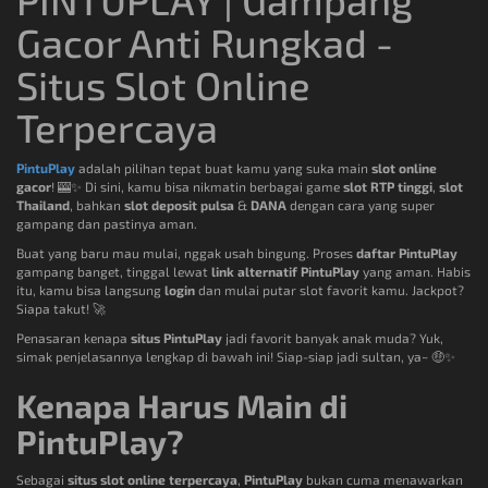
Gacor Anti Rungkad -
Situs Slot Online
Terpercaya
PintuPlay
adalah pilihan tepat buat kamu yang suka main
slot online
gacor
! 🎰✨ Di sini, kamu bisa nikmatin berbagai game
slot RTP tinggi
,
slot
Thailand
, bahkan
slot deposit pulsa
&
DANA
dengan cara yang super
gampang dan pastinya aman.
Buat yang baru mau mulai, nggak usah bingung. Proses
daftar PintuPlay
gampang banget, tinggal lewat
link alternatif PintuPlay
yang aman. Habis
itu, kamu bisa langsung
login
dan mulai putar slot favorit kamu. Jackpot?
Siapa takut! 🚀
Penasaran kenapa
situs PintuPlay
jadi favorit banyak anak muda? Yuk,
simak penjelasannya lengkap di bawah ini! Siap-siap jadi sultan, ya~ 🤑✨
Kenapa Harus Main di
PintuPlay?
Sebagai
situs slot online terpercaya
,
PintuPlay
bukan cuma menawarkan