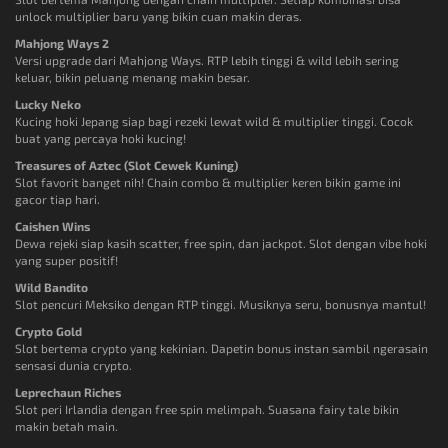
unlock multiplier baru yang bikin cuan makin deras.
Mahjong Ways 2
Versi upgrade dari Mahjong Ways. RTP lebih tinggi & wild lebih sering
keluar, bikin peluang menang makin besar.
Lucky Neko
Kucing hoki Jepang siap bagi rezeki lewat wild & multiplier tinggi. Cocok
buat yang percaya hoki kucing!
Treasures of Aztec (Slot Cewek Kuning)
Slot favorit banget nih! Chain combo & multiplier keren bikin game ini
gacor tiap hari.
Caishen Wins
Dewa rejeki siap kasih scatter, free spin, dan jackpot. Slot dengan vibe hoki
yang super positif!
Wild Bandito
Slot pencuri Meksiko dengan RTP tinggi. Musiknya seru, bonusnya mantul!
Crypto Gold
Slot bertema crypto yang kekinian. Dapetin bonus instan sambil ngerasain
sensasi dunia crypto.
Leprechaun Riches
Slot peri Irlandia dengan free spin melimpah. Suasana fairy tale bikin
makin betah main.