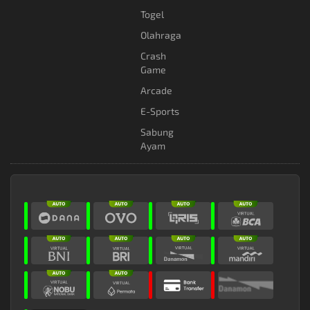
Togel
Olahraga
Crash
Game
Arcade
E-Sports
Sabung
Ayam