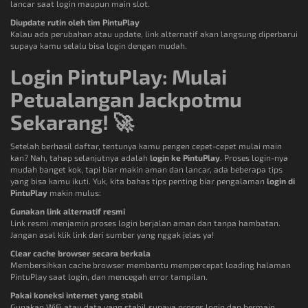
lancar saat login maupun main slot.
Diupdate rutin oleh tim PintuPlay
Kalau ada perubahan atau update, link alternatif akan langsung diperbarui
supaya kamu selalu bisa login dengan mudah.
Login PintuPlay: Mulai
Petualangan Jackpotmu
Sekarang! 🚀
Setelah berhasil daftar, tentunya kamu pengen cepet-cepet mulai main
kan? Nah, tahap selanjutnya adalah
login ke PintuPlay
. Proses login-nya
mudah banget kok, tapi biar makin aman dan lancar, ada beberapa tips
yang bisa kamu ikuti. Yuk, kita bahas tips penting biar pengalaman
login di
PintuPlay
makin mulus:
Gunakan link alternatif resmi
Link resmi menjamin proses login berjalan aman dan tanpa hambatan.
Jangan asal klik link dari sumber yang nggak jelas ya!
Clear cache browser secara berkala
Membersihkan cache browser membantu mempercepat loading halaman
PintuPlay saat login, dan mencegah error tampilan.
Pakai koneksi internet yang stabil
Gunakan WiFi atau data yang stabil supaya proses login dan bermain