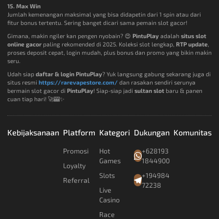
15. Max Win
Jumlah kemenangan maksimal yang bisa didapetin dari 1 spin atau dari
fitur bonus tertentu. Sering banget dicari sama pemain slot gacor!
Gimana, makin ngiler kan pengen nyobain? 😍
PintuPlay
adalah
situs slot
online gacor
paling rekomended di 2025. Koleksi slot lengkap,
RTP update
,
proses deposit cepat, login mudah, plus bonus dan promo yang bikin makin
seru.
Udah siap
daftar & login PintuPlay
? Yuk langsung gabung sekarang juga di
situs resmi
https://rarevapestore.com/
dan rasakan sendiri serunya
bermain slot gacor di
PintuPlay
! Siap-siap jadi
sultan slot
baru & panen
cuan tiap hari! 🚀🎰✨
Kebijaksanaan
Platform
Kategori
Dukungan
Komunitas
Promosi
Hot
+628193
Games
1844900
Loyalty
Slots
+194984
Referral
72238
Live
Casino
Race