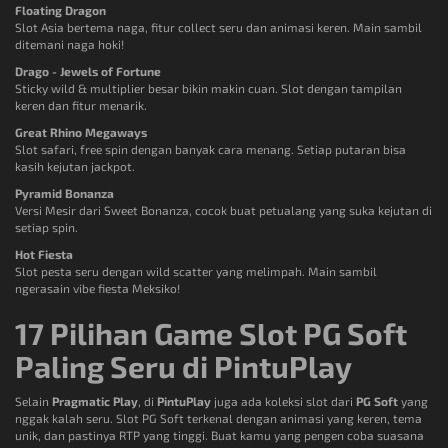
Floating Dragon
Slot Asia bertema naga, fitur collect seru dan animasi keren. Main sambil
ditemani naga hoki!
Drago - Jewels of Fortune
Sticky wild & multiplier besar bikin makin cuan. Slot dengan tampilan
keren dan fitur menarik.
Great Rhino Megaways
Slot safari, free spin dengan banyak cara menang. Setiap putaran bisa
kasih kejutan jackpot.
Pyramid Bonanza
Versi Mesir dari Sweet Bonanza, cocok buat petualang yang suka kejutan di
setiap spin.
Hot Fiesta
Slot pesta seru dengan wild scatter yang melimpah. Main sambil
ngerasain vibe fiesta Meksiko!
17 Pilihan Game Slot PG Soft
Paling Seru di PintuPlay
Selain
Pragmatic Play
, di
PintuPlay
juga ada koleksi slot dari
PG Soft
yang
nggak kalah seru. Slot PG Soft terkenal dengan animasi yang keren, tema
unik, dan pastinya RTP yang tinggi. Buat kamu yang pengen coba suasana