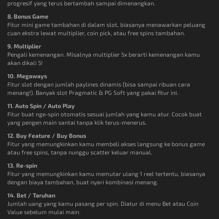
progresif yang terus bertambah sampai dimenangkan.
8. Bonus Game
Fitur mini game tambahan di dalam slot, biasanya menawarkan peluang
cuan ekstra lewat multiplier, coin pick, atau free spins tambahan.
9. Multiplier
Pengali kemenangan. Misalnya multiplier 5x berarti kemenangan kamu
akan dikali 5!
10. Megaways
Fitur slot dengan jumlah paylines dinamis (bisa sampai ribuan cara
menang!). Banyak slot Pragmatic & PG Soft yang pakai fitur ini.
11. Auto Spin / Auto Play
Fitur buat nge-spin otomatis sesuai jumlah yang kamu atur. Cocok buat
yang pengen main santai tanpa klik terus-menerus.
12. Buy Feature / Buy Bonus
Fitur yang memungkinkan kamu membeli akses langsung ke bonus game
atau free spins, tanpa nunggu scatter keluar manual.
13. Re-spin
Fitur yang memungkinkan kamu memutar ulang 1 reel tertentu, biasanya
dengan biaya tambahan, buat nyari kombinasi menang.
14. Bet / Taruhan
Jumlah uang yang kamu pasang per spin. Diatur di menu Bet atau Coin
Value sebelum mulai main.