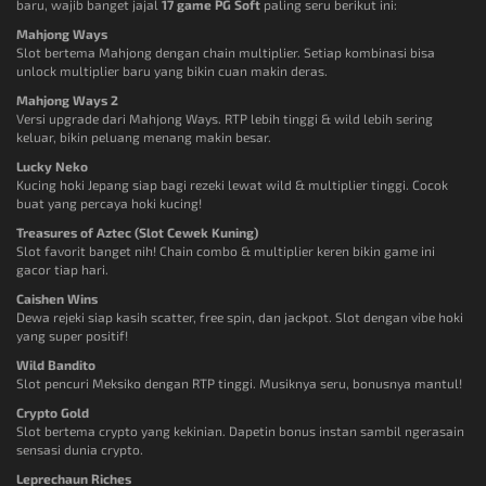
baru, wajib banget jajal
17 game PG Soft
paling seru berikut ini:
Mahjong Ways
Slot bertema Mahjong dengan chain multiplier. Setiap kombinasi bisa
unlock multiplier baru yang bikin cuan makin deras.
Mahjong Ways 2
Versi upgrade dari Mahjong Ways. RTP lebih tinggi & wild lebih sering
keluar, bikin peluang menang makin besar.
Lucky Neko
Kucing hoki Jepang siap bagi rezeki lewat wild & multiplier tinggi. Cocok
buat yang percaya hoki kucing!
Treasures of Aztec (Slot Cewek Kuning)
Slot favorit banget nih! Chain combo & multiplier keren bikin game ini
gacor tiap hari.
Caishen Wins
Dewa rejeki siap kasih scatter, free spin, dan jackpot. Slot dengan vibe hoki
yang super positif!
Wild Bandito
Slot pencuri Meksiko dengan RTP tinggi. Musiknya seru, bonusnya mantul!
Crypto Gold
Slot bertema crypto yang kekinian. Dapetin bonus instan sambil ngerasain
sensasi dunia crypto.
Leprechaun Riches