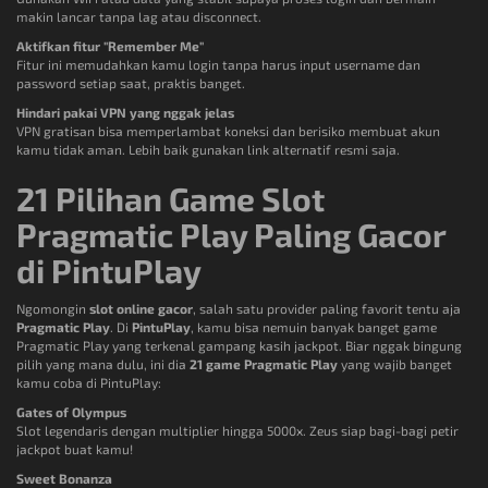
makin lancar tanpa lag atau disconnect.
Aktifkan fitur "Remember Me"
Fitur ini memudahkan kamu login tanpa harus input username dan
password setiap saat, praktis banget.
Hindari pakai VPN yang nggak jelas
VPN gratisan bisa memperlambat koneksi dan berisiko membuat akun
kamu tidak aman. Lebih baik gunakan link alternatif resmi saja.
21 Pilihan Game Slot
Pragmatic Play Paling Gacor
di PintuPlay
Ngomongin
slot online gacor
, salah satu provider paling favorit tentu aja
Pragmatic Play
. Di
PintuPlay
, kamu bisa nemuin banyak banget game
Pragmatic Play yang terkenal gampang kasih jackpot. Biar nggak bingung
pilih yang mana dulu, ini dia
21 game Pragmatic Play
yang wajib banget
kamu coba di PintuPlay:
Gates of Olympus
Slot legendaris dengan multiplier hingga 5000x. Zeus siap bagi-bagi petir
jackpot buat kamu!
Sweet Bonanza