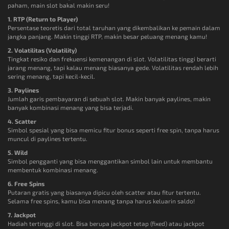
paham, main slot bakal makin seru!
1. RTP (Return to Player)
Persentase teoretis dari total taruhan yang dikembalikan ke pemain dalam
jangka panjang. Makin tinggi RTP, makin besar peluang menang kamu!
2. Volatilitas (Volatility)
Tingkat resiko dan frekuensi kemenangan di slot. Volatilitas tinggi berarti
jarang menang, tapi kalau menang biasanya gede. Volatilitas rendah lebih
sering menang, tapi kecil-kecil.
3. Paylines
Jumlah garis pembayaran di sebuah slot. Makin banyak paylines, makin
banyak kombinasi menang yang bisa terjadi.
4. Scatter
Simbol spesial yang bisa memicu fitur bonus seperti free spin, tanpa harus
muncul di paylines tertentu.
5. Wild
Simbol pengganti yang bisa menggantikan simbol lain untuk membantu
membentuk kombinasi menang.
6. Free Spins
Putaran gratis yang biasanya dipicu oleh scatter atau fitur tertentu.
Selama free spins, kamu bisa menang tanpa harus keluarin saldo!
7. Jackpot
Hadiah tertinggi di slot. Bisa berupa jackpot tetap (fixed) atau jackpot