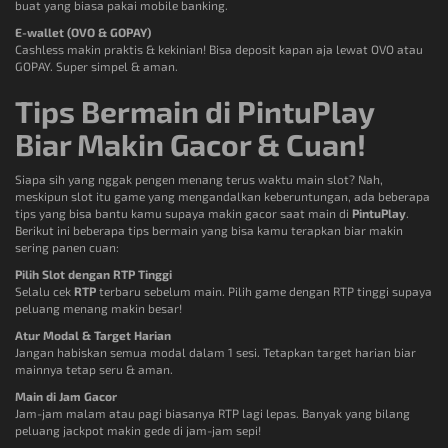
buat yang biasa pakai mobile banking.
E-wallet (OVO & GOPAY)
Cashless makin praktis & kekinian! Bisa deposit kapan aja lewat OVO atau
GOPAY. Super simpel & aman.
Tips Bermain di PintuPlay
Biar Makin Gacor & Cuan!
Siapa sih yang nggak pengen menang terus waktu main slot? Nah,
meskipun slot itu game yang mengandalkan keberuntungan, ada beberapa
tips yang bisa bantu kamu supaya makin gacor saat main di
PintuPlay
.
Berikut ini beberapa tips bermain yang bisa kamu terapkan biar makin
sering panen cuan:
Pilih Slot dengan RTP Tinggi
Selalu cek
RTP
terbaru sebelum main. Pilih game dengan RTP tinggi supaya
peluang menang makin besar!
Atur Modal & Target Harian
Jangan habiskan semua modal dalam 1 sesi. Tetapkan target harian biar
mainnya tetap seru & aman.
Main di Jam Gacor
Jam-jam malam atau pagi biasanya RTP lagi lepas. Banyak yang bilang
peluang jackpot makin gede di jam-jam sepi!