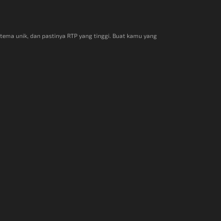
 tema unik, dan pastinya RTP yang tinggi. Buat kamu yang