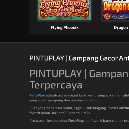
Flying Phoenix
Dragon 
PINTUPLAY | Gampang Gacor Anti
PINTUPLAY | Gampang 
Terpercaya
PintuPlay
adalah pilihan tepat buat kamu yang suka main
slo
yang super gampang dan pastinya aman.
Buat yang baru mau mulai, nggak usah bingung. Proses
dafta
favorit kamu. Jackpot? Siapa takut! 🚀
Penasaran kenapa
situs PintuPlay
jadi favorit banyak anak mu