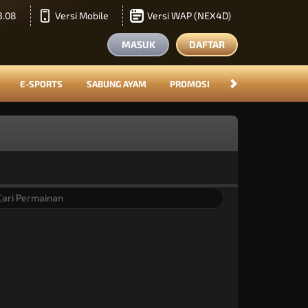
3.08
Versi Mobile
Versi WAP (NEX4D)
MASUK
DAFTAR
E-SPORTS
SABUNG AYAM
PROMOSI