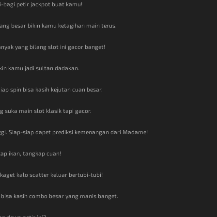
i-bagi petir jackpot buat kamu!
ang besar bikin kamu ketagihan main terus.
nyak yang bilang slot ini gacor banget!
ikin kamu jadi sultan dadakan.
ap spin bisa kasih kejutan cuan besar.
 suka main slot klasik tapi gacor.
ggi. Siap-siap dapet prediksi kemenangan dari Madame!
ap ikan, tangkap cuan!
 kaget kalo scatter keluar bertubi-tubi!
 bisa kasih combo besar yang manis banget.