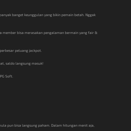
banyak banget keunggulan yang bikin pemain betah. Nggak
paya member bisa merasakan pengalaman bermain yang fair &
perbesar peluang jackpot.
pat, saldo langsung masuk!
 PG Soft.
la pun bisa langsung paham. Dalam hitungan menit aja,