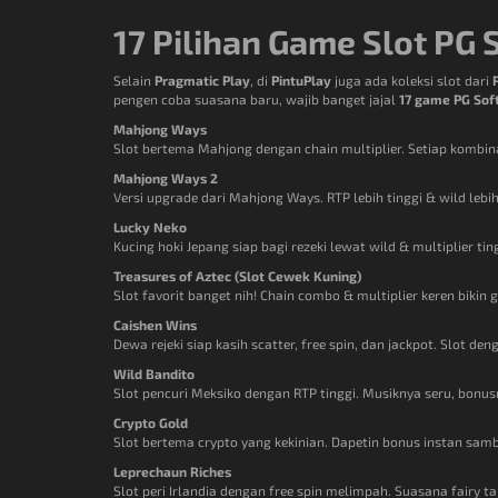
17 Pilihan Game Slot PG 
Selain
Pragmatic Play
, di
PintuPlay
juga ada koleksi slot dari
pengen coba suasana baru, wajib banget jajal
17 game PG Sof
Mahjong Ways
Slot bertema Mahjong dengan chain multiplier. Setiap kombina
Mahjong Ways 2
Versi upgrade dari Mahjong Ways. RTP lebih tinggi & wild lebi
Lucky Neko
Kucing hoki Jepang siap bagi rezeki lewat wild & multiplier ti
Treasures of Aztec (Slot Cewek Kuning)
Slot favorit banget nih! Chain combo & multiplier keren bikin g
Caishen Wins
Dewa rejeki siap kasih scatter, free spin, dan jackpot. Slot den
Wild Bandito
Slot pencuri Meksiko dengan RTP tinggi. Musiknya seru, bonu
Crypto Gold
Slot bertema crypto yang kekinian. Dapetin bonus instan sambi
Leprechaun Riches
Slot peri Irlandia dengan free spin melimpah. Suasana fairy ta