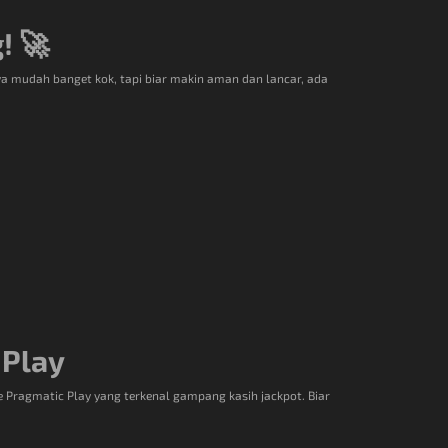
! 🚀
nya mudah banget kok, tapi biar makin aman dan lancar, ada
uPlay
 Pragmatic Play yang terkenal gampang kasih jackpot. Biar