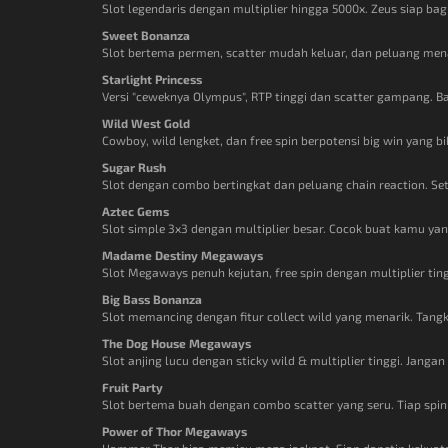
Slot legendaris dengan multiplier hingga 5000x. Zeus siap bag
Sweet Bonanza
Slot bertema permen, scatter mudah keluar, dan peluang men
Starlight Princess
Versi "ceweknya Olympus", RTP tinggi dan scatter gampang. Ba
Wild West Gold
Cowboy, wild lengket, dan free spin berpotensi big win yang b
Sugar Rush
Slot dengan combo bertingkat dan peluang chain reaction. Seti
Aztec Gems
Slot simple 3x3 dengan multiplier besar. Cocok buat kamu yang
Madame Destiny Megaways
Slot Megaways penuh kejutan, free spin dengan multiplier tin
Big Bass Bonanza
Slot memancing dengan fitur collect wild yang menarik. Tangk
The Dog House Megaways
Slot anjing lucu dengan sticky wild & multiplier tinggi. Jangan
Fruit Party
Slot bertema buah dengan combo scatter yang seru. Tiap spin
Power of Thor Megaways