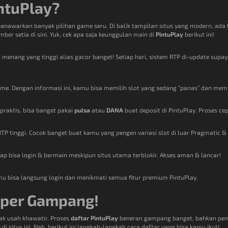
ntuPlay?
nawarkan banyak pilihan game seru. Di balik tampilan situs yang modern, ada 
er setia di sini. Yuk, cek apa saja keunggulan main di
PintuPlay
berikut ini!
 menang yang tinggi alias gacor banget! Setiap hari, sistem RTP di-update su
me. Dengan informasi ini, kamu bisa memilih slot yang sedang “panas” dan mem
praktis, bisa banget pakai
pulsa
atau
DANA
buat deposit di PintuPlay. Proses ce
 RTP tinggi. Cocok banget buat kamu yang pengen variasi slot di luar Pragmatic &
ap bisa login & bermain meskipun situs utama terblokir. Akses aman & lancar!
kamu bisa langsung login dan menikmati semua fitur premium PintuPlay.
uper Gampang!
ak usah khawatir. Proses
daftar PintuPlay
beneran gampang banget, bahkan pemu
situs ini. Nah, berikut ini langkah-langkah cara daftar yang bisa kamu ikuti: