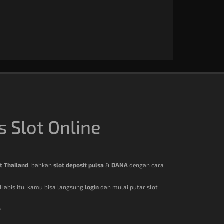
 Slot Online
ot Thailand
, bahkan
slot deposit pulsa
&
DANA
dengan cara
Habis itu, kamu bisa langsung
login
dan mulai putar slot
✨