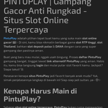
PINTUPLAY | Gampang
Gacor Anti Rungkad -
Situs Slot Online
Terpercaya
PintuPlay
adalah pilihan tepat buat kamu yang suka main
slot online
gacor
! 🎰✨ Di sini, kamu bisa nikmatin berbagai game
slot RTP tinggi
,
slot
Thailand
, bahkan
slot deposit pulsa
&
DANA
dengan cara yang super
gampang dan pastinya aman.
Buat yang baru mau mulai, nggak usah bingung. Proses
daftar PintuPlay
gampang banget, tinggal lewat
link alternatif PintuPlay
yang aman. Habis
itu, kamu bisa langsung
login
dan mulai putar slot favorit kamu. Jackpot?
Siapa takut! 🚀
Penasaran kenapa
situs PintuPlay
jadi favorit banyak anak muda? Yuk,
simak penjelasannya lengkap di bawah ini! Siap-siap jadi sultan, ya~ 🤑✨
Kenapa Harus Main di
PintuPlay?
Sebagai
situs slot online terpercaya
,
PintuPlay
bukan cuma menawarkan