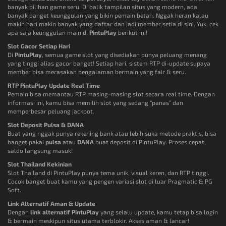
banyak pilihan game seru. Di balik tampilan situs yang modern, ada
banyak banget keunggulan yang bikin pemain betah. Nggak heran kalau
makin hari makin banyak yang daftar dan jadi member setia di sini. Yuk, cek
apa saja keunggulan main di
PintuPlay
berikut ini!
Slot Gacor Setiap Hari
Di
PintuPlay
, semua game slot yang disediakan punya peluang menang
yang tinggi alias gacor banget! Setiap hari, sistem RTP di-update supaya
member bisa merasakan pengalaman bermain yang fair & seru.
RTP PintuPlay Update Real Time
Pemain bisa memantau RTP masing-masing slot secara real time. Dengan
informasi ini, kamu bisa memilih slot yang sedang “panas” dan
memperbesar peluang jackpot.
Slot Deposit Pulsa & DANA
Buat yang nggak punya rekening bank atau lebih suka metode praktis, bisa
banget pakai
pulsa
atau
DANA
buat deposit di PintuPlay. Proses cepat,
saldo langsung masuk!
Slot Thailand Kekinian
Slot Thailand di PintuPlay punya tema unik, visual keren, dan RTP tinggi.
Cocok banget buat kamu yang pengen variasi slot di luar Pragmatic & PG
Soft.
Link Alternatif Aman & Update
Dengan
link alternatif PintuPlay
yang selalu update, kamu tetap bisa login
& bermain meskipun situs utama terblokir. Akses aman & lancar!