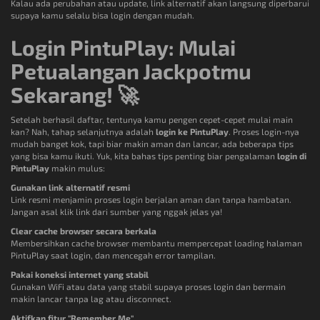
Kalau ada perubahan atau update, link alternatif akan langsung diperbarui
supaya kamu selalu bisa login dengan mudah.
Login PintuPlay: Mulai
Petualangan Jackpotmu
Sekarang! 🚀
Setelah berhasil daftar, tentunya kamu pengen cepet-cepet mulai main
kan? Nah, tahap selanjutnya adalah
login ke PintuPlay
. Proses login-nya
mudah banget kok, tapi biar makin aman dan lancar, ada beberapa tips
yang bisa kamu ikuti. Yuk, kita bahas tips penting biar pengalaman
login di
PintuPlay
makin mulus:
Gunakan link alternatif resmi
Link resmi menjamin proses login berjalan aman dan tanpa hambatan.
Jangan asal klik link dari sumber yang nggak jelas ya!
Clear cache browser secara berkala
Membersihkan cache browser membantu mempercepat loading halaman
PintuPlay saat login, dan mencegah error tampilan.
Pakai koneksi internet yang stabil
Gunakan WiFi atau data yang stabil supaya proses login dan bermain
makin lancar tanpa lag atau disconnect.
Aktifkan fitur "Remember Me"