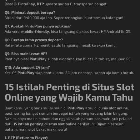
Bisa! Di
PintuPlay
,
RTP
update harian & transparan banget.
Q6: Minimal deposit berapa?
Mulai dari Rp10.000 aja lho. Super terjangkau buat semua kalangan!
Q7: Apakah PintuPlay punya aplikasi?
Ada versi
mobile-friendly
, bisa langsung diakses lewat HP Android & iOS.
Q8: Berapa lama proses deposit?
Rata-rata cuma 1-2 menit, saldo langsung masuk ke akun kamu.
Q9: Bisa main lewat HP?
Pastinya bisa!
PintuPlay
sudah dioptimalkan buat HP, tablet, maupun PC.
Q10: Ada support 24 jam?
Yes! CS
PintuPlay
siap bantu kamu 24 jam nonstop, kapan aja kamu butuh.
15 Istilah Penting di Situs Slot
Online yang Wajib Kamu Tahu
Buat kamu yang baru mulai main di
PintuPlay
atau di dunia
slot online
,
pasti sering banget nemuin berbagai istilah yang kadang bikin bingung.
Nah, supaya makin paham dan nggak salah paham pas main, yuk pelajari
dulu
15 istilah penting di situs slot online
berikut ini. Dijamin setelah
paham, main slot bakal makin seru!
1. RTP (Return to Player)