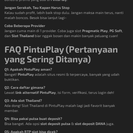
Jangan Serakah, Tau Kapan Harus Stop
Kalau sudah profit, lebih baik stop dulu. Jangan maksa main terus, nanti
malah boncos. Besok bisa lanjut lagi~
Coba Beberapa Provider
Jangan cuma main di 1 provider. Coba juga slot
Pragmatic Play
,
PG Soft
,
dan
Slot Thailand
biar nggak bosen dan makin banyak peluang cuan!
FAQ PintuPlay (Pertanyaan
yang Sering Ditanya)
Q1: Apakah PintuPlay aman?
Banget!
PintuPlay
adalah situs resmi & terpercaya, banyak yang udah
buktikan.
Q2: Cara daftar gimana?
Lewat
link alternatif PintuPlay
, isi form, verifikasi, terus login deh!
Q3: Ada slot Thailand?
Ada dong! Slot Thailand di PintuPlay malah lagi jadi favorit banyak
member.
Q4: Bisa pakai pulsa buat deposit?
Bisa banget. Ada opsi
slot deposit pulsa
&
slot deposit DANA
juga.
Q5: Apakah RTP slot bisa dicek?