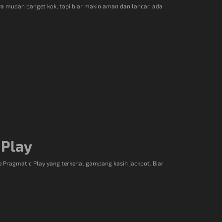
nya mudah banget kok, tapi biar makin aman dan lancar, ada
uPlay
 Pragmatic Play yang terkenal gampang kasih jackpot. Biar