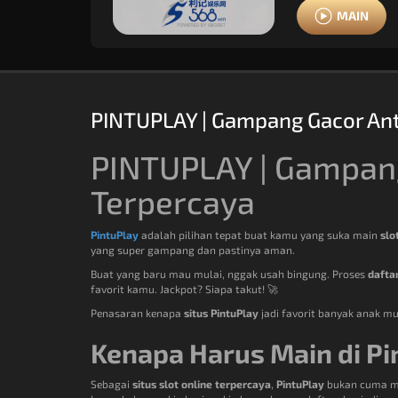
MAIN
PINTUPLAY | Gampang Gacor Anti
PINTUPLAY | Gampang 
Terpercaya
PintuPlay
adalah pilihan tepat buat kamu yang suka main
slo
yang super gampang dan pastinya aman.
Buat yang baru mau mulai, nggak usah bingung. Proses
dafta
favorit kamu. Jackpot? Siapa takut! 🚀
Penasaran kenapa
situs PintuPlay
jadi favorit banyak anak mu
Kenapa Harus Main di Pi
Sebagai
situs slot online terpercaya
,
PintuPlay
bukan cuma me