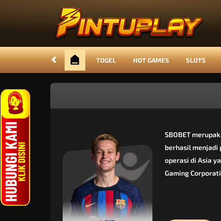
TOGEL
HOT GAMES
SLOTS
SBOBET merupaka
berhasil menjadi
operasi di Asia y
Gaming Corporati