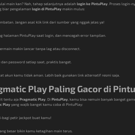
ulai main kan? Nah, tahap selanjutnya adalah
login ke PintuPlay
. Proses login-
ing biar pengalaman
login di PintuPlay
makin mulus:
batan. Jangan asal klik link dari sumber yang nggak jelas ya!
halaman PintuPlay saat login, dan mencegah error tampilan.
bermain makin lancar tanpa lag atau disconnect.
dan password setiap saat, praktis banget.
 akun kamu tidak aman. Lebih baik gunakan link alternatif resmi saja.
gmatic Play Paling Gacor di Pint
rit tentu aja
Pragmatic Play
. Di
PintuPlay
, kamu bisa nemuin banyak banget game
c Play
yang wajib banget kamu coba di PintuPlay:
i-bagi petir jackpot buat kamu!
ang besar bikin kamu ketagihan main terus.