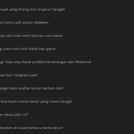
nyak yang bilang slot ini gacor banget!
ikin kamu jadi sultan dadakan.
ap spin bisa kasih kejutan cuan besar.
 suka main slot klasik tapi gacor.
ggi. Siap-siap dapet prediksi kemenangan dari Madame!
ap ikan, tangkap cuan!
 kaget kalo scatter keluar bertubi-tubi!
 bisa kasih combo besar yang manis banget.
n dewa petir ini?
Siapkan diri buat berburu harta karun!