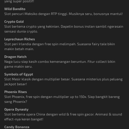
yang super positif!
Wild Bandito
Slot pencuri Meksiko dengan RTP tinggi. Musiknya seru, bonusnya mantul!
Crypto Gold
Slot bertema crypto yang kekinian. Dapetin bonus instan sambil ngerasain
sensasi dunia crypto.
Leprechaun Riches
Slot peri Irlandia dengan free spin melimpah. Suasana fairy tale bikin
makin betah main.
Dragon Hatch
Naga lucu siap kasih combo kemenangan beruntun. Fitur collect bikin
game makin seru.
Symbols of Egypt
Slot Mesir klasik dengan multiplier besar. Suasana misterius plus peluang
jackpot besar!
Phoenix Rises
Slot Phoenix, free spin dengan multiplier up to 150x. Siap bangkit bareng
sang Phoenix?
Opera Dynasty
Slot bertema opera China dengan wild & free spin gacor. Animasi & sound
effect-nya keren banget!
Candy Bonanza