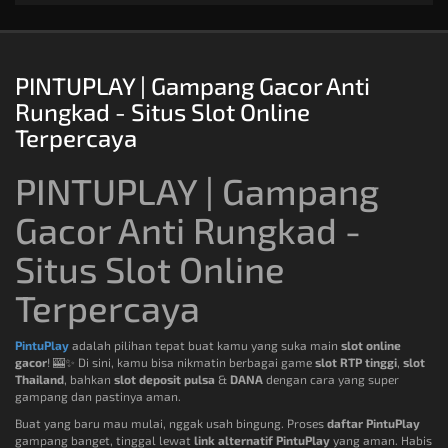
PINTUPLAY | Gampang Gacor Anti
Rungkad - Situs Slot Online
Terpercaya
PINTUPLAY | Gampang
Gacor Anti Rungkad -
Situs Slot Online
Terpercaya
PintuPlay
adalah pilihan tepat buat kamu yang suka main
slot online
gacor
! 🎰✨ Di sini, kamu bisa nikmatin berbagai game
slot RTP tinggi
,
slot
Thailand
, bahkan
slot deposit pulsa
&
DANA
dengan cara yang super
gampang dan pastinya aman.
Buat yang baru mau mulai, nggak usah bingung. Proses
daftar PintuPlay
gampang banget, tinggal lewat
link alternatif PintuPlay
yang aman. Habis