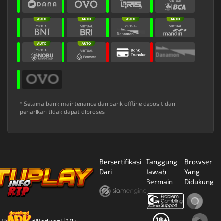
* Selama bank maintenance dan bank offline deposit dan
penarikan tidak dapat diproses
Bersertifikasi
Tanggung
Browser
Dari
Jawab
Yang
Bermain
Didukung
ak cipta dilindungi | 18+