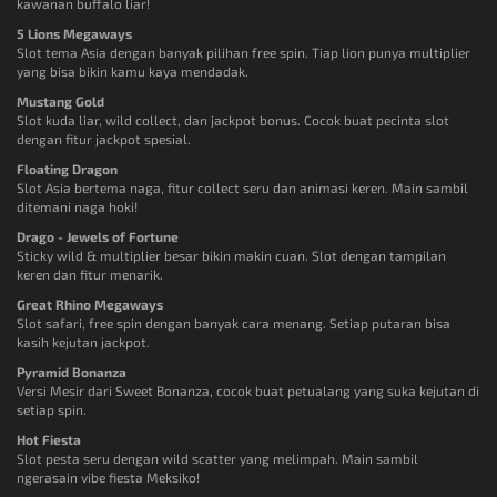
kawanan buffalo liar!
5 Lions Megaways
Slot tema Asia dengan banyak pilihan free spin. Tiap lion punya multiplier
yang bisa bikin kamu kaya mendadak.
Mustang Gold
Slot kuda liar, wild collect, dan jackpot bonus. Cocok buat pecinta slot
dengan fitur jackpot spesial.
Floating Dragon
Slot Asia bertema naga, fitur collect seru dan animasi keren. Main sambil
ditemani naga hoki!
Drago - Jewels of Fortune
Sticky wild & multiplier besar bikin makin cuan. Slot dengan tampilan
keren dan fitur menarik.
Great Rhino Megaways
Slot safari, free spin dengan banyak cara menang. Setiap putaran bisa
kasih kejutan jackpot.
Pyramid Bonanza
Versi Mesir dari Sweet Bonanza, cocok buat petualang yang suka kejutan di
setiap spin.
Hot Fiesta
Slot pesta seru dengan wild scatter yang melimpah. Main sambil
ngerasain vibe fiesta Meksiko!