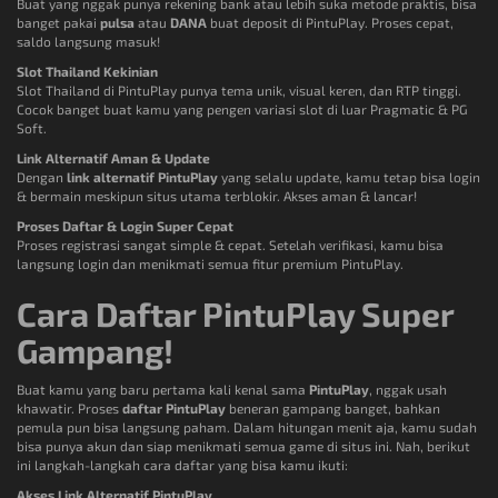
Buat yang nggak punya rekening bank atau lebih suka metode praktis, bisa
banget pakai
pulsa
atau
DANA
buat deposit di PintuPlay. Proses cepat,
saldo langsung masuk!
Slot Thailand Kekinian
Slot Thailand di PintuPlay punya tema unik, visual keren, dan RTP tinggi.
Cocok banget buat kamu yang pengen variasi slot di luar Pragmatic & PG
Soft.
Link Alternatif Aman & Update
Dengan
link alternatif PintuPlay
yang selalu update, kamu tetap bisa login
& bermain meskipun situs utama terblokir. Akses aman & lancar!
Proses Daftar & Login Super Cepat
Proses registrasi sangat simple & cepat. Setelah verifikasi, kamu bisa
langsung login dan menikmati semua fitur premium PintuPlay.
Cara Daftar PintuPlay Super
Gampang!
Buat kamu yang baru pertama kali kenal sama
PintuPlay
, nggak usah
khawatir. Proses
daftar PintuPlay
beneran gampang banget, bahkan
pemula pun bisa langsung paham. Dalam hitungan menit aja, kamu sudah
bisa punya akun dan siap menikmati semua game di situs ini. Nah, berikut
ini langkah-langkah cara daftar yang bisa kamu ikuti:
Akses Link Alternatif PintuPlay