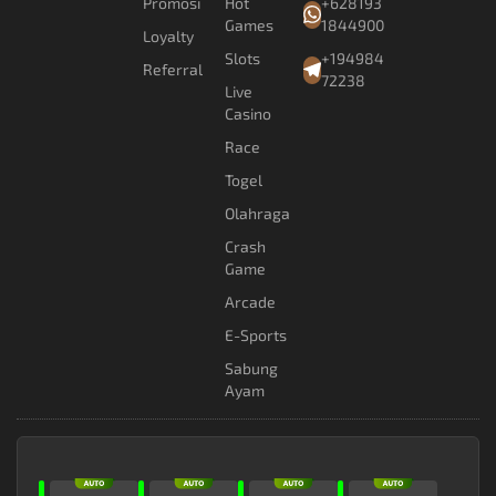
Promosi
Hot
+628193
Games
1844900
Loyalty
Slots
+194984
Referral
72238
Live
Casino
Race
Togel
Olahraga
Crash
Game
Arcade
E-Sports
Sabung
Ayam