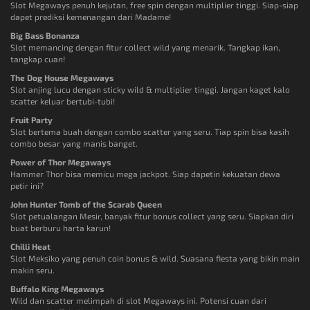
Slot Megaways penuh kejutan, free spin dengan multiplier tinggi. Siap-siap
dapet prediksi kemenangan dari Madame!
Big Bass Bonanza
Slot memancing dengan fitur collect wild yang menarik. Tangkap ikan,
tangkap cuan!
The Dog House Megaways
Slot anjing lucu dengan sticky wild & multiplier tinggi. Jangan kaget kalo
scatter keluar bertubi-tubi!
Fruit Party
Slot bertema buah dengan combo scatter yang seru. Tiap spin bisa kasih
combo besar yang manis banget.
Power of Thor Megaways
Hammer Thor bisa memicu mega jackpot. Siap dapetin kekuatan dewa
petir ini?
John Hunter Tomb of the Scarab Queen
Slot petualangan Mesir, banyak fitur bonus collect yang seru. Siapkan diri
buat berburu harta karun!
Chilli Heat
Slot Meksiko yang penuh coin bonus & wild. Suasana fiesta yang bikin main
makin seru.
Buffalo King Megaways
Wild dan scatter melimpah di slot Megaways ini. Potensi cuan dari