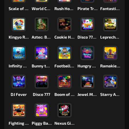
Scale of Heaven: Anubis
World Cup Final
Rush Hour Gold
Pirate Treasure Hunt
Fantastic Beast
Kingyo Riches
Aztec: Bonus Hunt 2
Cookie Hunter
Disco 777 Hold and Win
Leprechaun’s Fortune
Infinity Ocean
Bunny to the Moon
Football Fever
Hungry Slime
Ramakien Blessing
DJ Fever
Disco 777
Boom of Prosperity
Jewel Mastermind
Starry Adventure
Fighting Bull
Piggy Bank Gold 2
Nexus Gift Delight