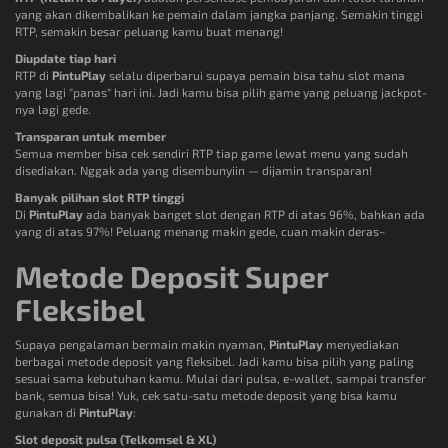
yang akan dikembalikan ke pemain dalam jangka panjang. Semakin tinggi
RTP, semakin besar peluang kamu buat menang!
Diupdate tiap hari
RTP di
PintuPlay
selalu diperbarui supaya pemain bisa tahu slot mana
yang lagi "panas" hari ini. Jadi kamu bisa pilih game yang peluang jackpot-
nya lagi gede.
Transparan untuk member
Semua member bisa cek sendiri RTP tiap game lewat menu yang sudah
disediakan. Nggak ada yang disembunyiin — dijamin transparan!
Banyak pilihan slot RTP tinggi
Di
PintuPlay
ada banyak banget slot dengan RTP di atas 96%, bahkan ada
yang di atas 97%! Peluang menang makin gede, cuan makin deras~
Metode Deposit Super
Fleksibel
Supaya pengalaman bermain makin nyaman,
PintuPlay
menyediakan
berbagai metode deposit yang fleksibel. Jadi kamu bisa pilih yang paling
sesuai sama kebutuhan kamu. Mulai dari pulsa, e-wallet, sampai transfer
bank, semua bisa! Yuk, cek satu-satu metode deposit yang bisa kamu
gunakan di
PintuPlay
:
Slot deposit pulsa (Telkomsel & XL)