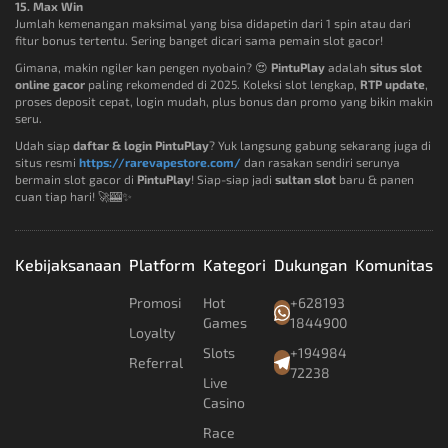
15. Max Win
Jumlah kemenangan maksimal yang bisa didapetin dari 1 spin atau dari
fitur bonus tertentu. Sering banget dicari sama pemain slot gacor!
Gimana, makin ngiler kan pengen nyobain? 😍
PintuPlay
adalah
situs slot
online gacor
paling rekomended di 2025. Koleksi slot lengkap,
RTP update
,
proses deposit cepat, login mudah, plus bonus dan promo yang bikin makin
seru.
Udah siap
daftar & login PintuPlay
? Yuk langsung gabung sekarang juga di
situs resmi
https://rarevapestore.com/
dan rasakan sendiri serunya
bermain slot gacor di
PintuPlay
! Siap-siap jadi
sultan slot
baru & panen
cuan tiap hari! 🚀🎰✨
Kebijaksanaan
Platform
Kategori
Dukungan
Komunitas
Promosi
Hot
+628193
Games
1844900
Loyalty
Slots
+194984
Referral
72238
Live
Casino
Race