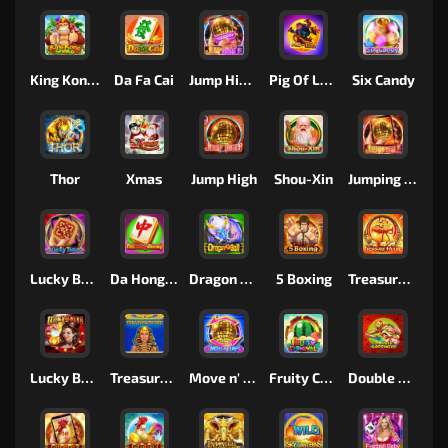
King Kong Shake
Da Fa Cai
Jump Higher Mobile
Pig Of Luck
Six Candy
Thor
Xmas
Jump High
Shou-Xin
Jumping Mobile
Lucky Bats M
Da Hong Zhong
Dragon Ball
5 Boxing
Treasure House
Lucky Boxes
Treasure of Seti
Move n' Jump
Fruity Carnival
Double Happiness