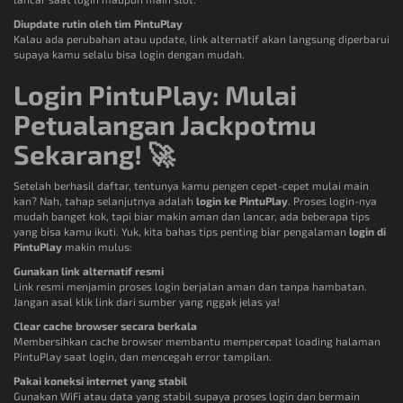
Diupdate rutin oleh tim PintuPlay
Kalau ada perubahan atau update, link alternatif akan langsung diperbarui
supaya kamu selalu bisa login dengan mudah.
Login PintuPlay: Mulai
Petualangan Jackpotmu
Sekarang! 🚀
Setelah berhasil daftar, tentunya kamu pengen cepet-cepet mulai main
kan? Nah, tahap selanjutnya adalah
login ke PintuPlay
. Proses login-nya
mudah banget kok, tapi biar makin aman dan lancar, ada beberapa tips
yang bisa kamu ikuti. Yuk, kita bahas tips penting biar pengalaman
login di
PintuPlay
makin mulus:
Gunakan link alternatif resmi
Link resmi menjamin proses login berjalan aman dan tanpa hambatan.
Jangan asal klik link dari sumber yang nggak jelas ya!
Clear cache browser secara berkala
Membersihkan cache browser membantu mempercepat loading halaman
PintuPlay saat login, dan mencegah error tampilan.
Pakai koneksi internet yang stabil
Gunakan WiFi atau data yang stabil supaya proses login dan bermain