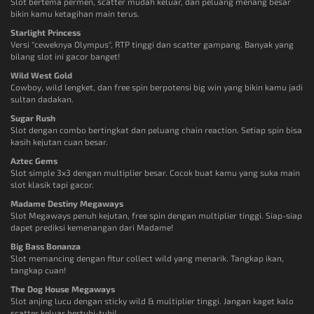
Slot bertema permen, scatter mudah keluar, dan peluang menang besar
bikin kamu ketagihan main terus.
Starlight Princess
Versi "ceweknya Olympus", RTP tinggi dan scatter gampang. Banyak yang
bilang slot ini gacor banget!
Wild West Gold
Cowboy, wild lengket, dan free spin berpotensi big win yang bikin kamu jadi
sultan dadakan.
Sugar Rush
Slot dengan combo bertingkat dan peluang chain reaction. Setiap spin bisa
kasih kejutan cuan besar.
Aztec Gems
Slot simple 3x3 dengan multiplier besar. Cocok buat kamu yang suka main
slot klasik tapi gacor.
Madame Destiny Megaways
Slot Megaways penuh kejutan, free spin dengan multiplier tinggi. Siap-siap
dapet prediksi kemenangan dari Madame!
Big Bass Bonanza
Slot memancing dengan fitur collect wild yang menarik. Tangkap ikan,
tangkap cuan!
The Dog House Megaways
Slot anjing lucu dengan sticky wild & multiplier tinggi. Jangan kaget kalo
scatter keluar bertubi-tubi!