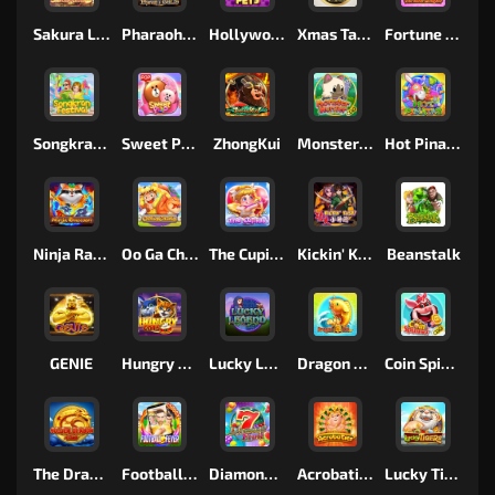
Sakura Legend
Pharaoh's Gold
Hollywood Pets
Xmas Tales
Fortune Dragon
Songkran Festival
Sweet POP
ZhongKui
Monster Hunter
Hot Pinatas
Ninja Raccoon
Oo Ga Cha Ka
The Cupids
Kickin' Kash
Beanstalk
GENIE
Hungry Cats
Lucky Legend
Dragon Koi
Coin Spinner
The Dragon Brings Wealth
Football Fever
Diamond Fruit
Acrobatics
Lucky Tigers