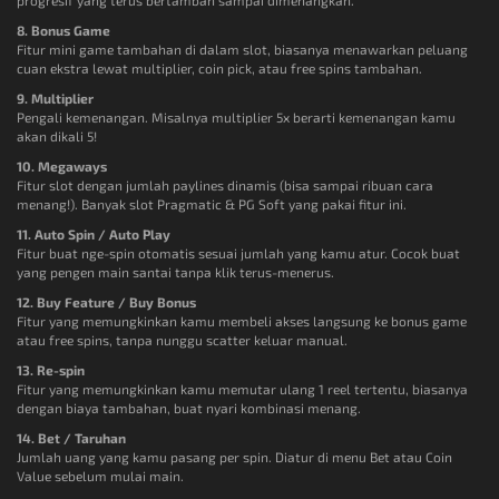
8. Bonus Game
Fitur mini game tambahan di dalam slot, biasanya menawarkan peluang
cuan ekstra lewat multiplier, coin pick, atau free spins tambahan.
9. Multiplier
Pengali kemenangan. Misalnya multiplier 5x berarti kemenangan kamu
akan dikali 5!
10. Megaways
Fitur slot dengan jumlah paylines dinamis (bisa sampai ribuan cara
menang!). Banyak slot Pragmatic & PG Soft yang pakai fitur ini.
11. Auto Spin / Auto Play
Fitur buat nge-spin otomatis sesuai jumlah yang kamu atur. Cocok buat
yang pengen main santai tanpa klik terus-menerus.
12. Buy Feature / Buy Bonus
Fitur yang memungkinkan kamu membeli akses langsung ke bonus game
atau free spins, tanpa nunggu scatter keluar manual.
13. Re-spin
Fitur yang memungkinkan kamu memutar ulang 1 reel tertentu, biasanya
dengan biaya tambahan, buat nyari kombinasi menang.
14. Bet / Taruhan
Jumlah uang yang kamu pasang per spin. Diatur di menu Bet atau Coin
Value sebelum mulai main.