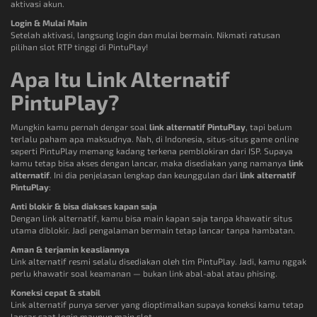
aktivasi akun.
Login & Mulai Main
Setelah aktivasi, langsung login dan mulai bermain. Nikmati ratusan
pilihan slot RTP tinggi di PintuPlay!
Apa Itu Link Alternatif
PintuPlay?
Mungkin kamu pernah dengar soal
link alternatif PintuPlay
, tapi belum
terlalu paham apa maksudnya. Nah, di Indonesia, situs-situs game online
seperti PintuPlay memang kadang terkena pemblokiran dari ISP. Supaya
kamu tetap bisa akses dengan lancar, maka disediakan yang namanya
link
alternatif
. Ini dia penjelasan lengkap dan keunggulan dari
link alternatif
PintuPlay
:
Anti blokir & bisa diakses kapan saja
Dengan link alternatif, kamu bisa main kapan saja tanpa khawatir situs
utama diblokir. Jadi pengalaman bermain tetap lancar tanpa hambatan.
Aman & terjamin keasliannya
Link alternatif resmi selalu disediakan oleh tim PintuPlay. Jadi, kamu nggak
perlu khawatir soal keamanan — bukan link abal-abal atau phising.
Koneksi cepat & stabil
Link alternatif punya server yang dioptimalkan supaya koneksi kamu tetap
lancar saat login maupun main slot.