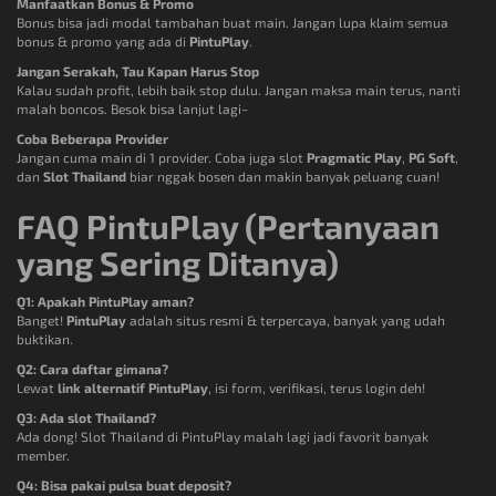
Manfaatkan Bonus & Promo
Bonus bisa jadi modal tambahan buat main. Jangan lupa klaim semua
bonus & promo yang ada di
PintuPlay
.
Jangan Serakah, Tau Kapan Harus Stop
Kalau sudah profit, lebih baik stop dulu. Jangan maksa main terus, nanti
malah boncos. Besok bisa lanjut lagi~
Coba Beberapa Provider
Jangan cuma main di 1 provider. Coba juga slot
Pragmatic Play
,
PG Soft
,
dan
Slot Thailand
biar nggak bosen dan makin banyak peluang cuan!
FAQ PintuPlay (Pertanyaan
yang Sering Ditanya)
Q1: Apakah PintuPlay aman?
Banget!
PintuPlay
adalah situs resmi & terpercaya, banyak yang udah
buktikan.
Q2: Cara daftar gimana?
Lewat
link alternatif PintuPlay
, isi form, verifikasi, terus login deh!
Q3: Ada slot Thailand?
Ada dong! Slot Thailand di PintuPlay malah lagi jadi favorit banyak
member.
Q4: Bisa pakai pulsa buat deposit?