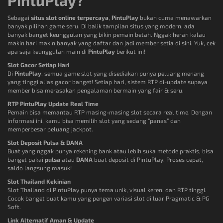
Sebagai
situs slot online terpercaya
,
PintuPlay
bukan cuma menawarkan
banyak pilihan game seru. Di balik tampilan situs yang modern, ada
banyak banget keunggulan yang bikin pemain betah. Nggak heran kalau
makin hari makin banyak yang daftar dan jadi member setia di sini. Yuk, cek
apa saja keunggulan main di
PintuPlay
berikut ini!
Slot Gacor Setiap Hari
Di
PintuPlay
, semua game slot yang disediakan punya peluang menang
yang tinggi alias gacor banget! Setiap hari, sistem RTP di-update supaya
member bisa merasakan pengalaman bermain yang fair & seru.
RTP PintuPlay Update Real Time
Pemain bisa memantau RTP masing-masing slot secara real time. Dengan
informasi ini, kamu bisa memilih slot yang sedang “panas” dan
memperbesar peluang jackpot.
Slot Deposit Pulsa & DANA
Buat yang nggak punya rekening bank atau lebih suka metode praktis, bisa
banget pakai
pulsa
atau
DANA
buat deposit di PintuPlay. Proses cepat,
saldo langsung masuk!
Slot Thailand Kekinian
Slot Thailand di PintuPlay punya tema unik, visual keren, dan RTP tinggi.
Cocok banget buat kamu yang pengen variasi slot di luar Pragmatic & PG
Soft.
Link Alternatif Aman & Update