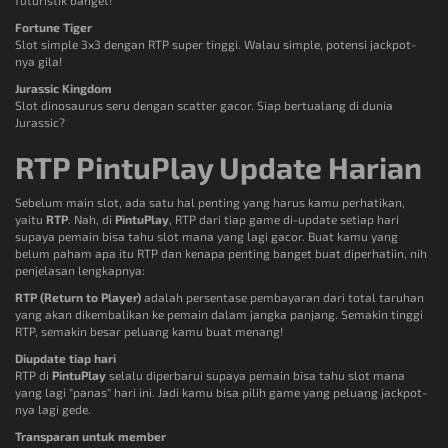
Fortune Tiger
Slot simple 3x3 dengan RTP super tinggi. Walau simple, potensi jackpot-
nya gila!
Jurassic Kingdom
Slot dinosaurus seru dengan scatter gacor. Siap bertualang di dunia
Jurassic?
RTP PintuPlay Update Harian
Sebelum main slot, ada satu hal penting yang harus kamu perhatikan,
yaitu
RTP
. Nah, di
PintuPlay
, RTP dari tiap game di-update setiap hari
supaya pemain bisa tahu slot mana yang lagi gacor. Buat kamu yang
belum paham apa itu RTP dan kenapa penting banget buat diperhatiin, nih
penjelasan lengkapnya:
RTP (Return to Player)
adalah persentase pembayaran dari total taruhan
yang akan dikembalikan ke pemain dalam jangka panjang. Semakin tinggi
RTP, semakin besar peluang kamu buat menang!
Diupdate tiap hari
RTP di
PintuPlay
selalu diperbarui supaya pemain bisa tahu slot mana
yang lagi "panas" hari ini. Jadi kamu bisa pilih game yang peluang jackpot-
nya lagi gede.
Transparan untuk member