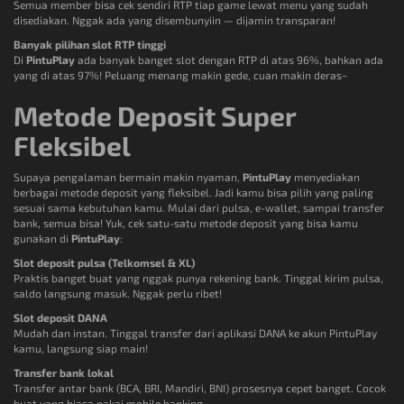
Semua member bisa cek sendiri RTP tiap game lewat menu yang sudah
disediakan. Nggak ada yang disembunyiin — dijamin transparan!
Banyak pilihan slot RTP tinggi
Di
PintuPlay
ada banyak banget slot dengan RTP di atas 96%, bahkan ada
yang di atas 97%! Peluang menang makin gede, cuan makin deras~
Metode Deposit Super
Fleksibel
Supaya pengalaman bermain makin nyaman,
PintuPlay
menyediakan
berbagai metode deposit yang fleksibel. Jadi kamu bisa pilih yang paling
sesuai sama kebutuhan kamu. Mulai dari pulsa, e-wallet, sampai transfer
bank, semua bisa! Yuk, cek satu-satu metode deposit yang bisa kamu
gunakan di
PintuPlay
:
Slot deposit pulsa (Telkomsel & XL)
Praktis banget buat yang nggak punya rekening bank. Tinggal kirim pulsa,
saldo langsung masuk. Nggak perlu ribet!
Slot deposit DANA
Mudah dan instan. Tinggal transfer dari aplikasi DANA ke akun PintuPlay
kamu, langsung siap main!
Transfer bank lokal
Transfer antar bank (BCA, BRI, Mandiri, BNI) prosesnya cepet banget. Cocok
buat yang biasa pakai mobile banking.