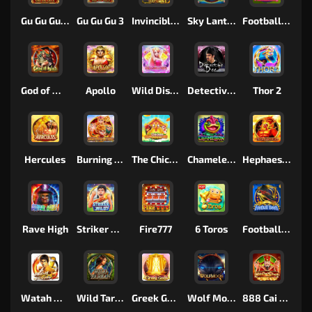
Gu Gu Gu 2 M
Gu Gu Gu 3
Invincible Elephant
Sky Lantern
Football Baby
God of War M
Apollo
Wild Disco Night
Detective Dee
Thor 2
Hercules
Burning Xi-You
The Chicken House
Chameleon
Hephaestus
Rave High
Striker WILD
Fire777
6 Toros
Football Boots
Watah Master 2
Wild Tarzan
Greek Gods
Wolf Moon
888 Cai Shen