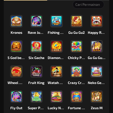
Kronos
Rave Jump Mobile
Fishing King
Gu Gu Gu2
Happy Rich Year
5 God beasts
Six Gacha
Diamond Treasure
Chicky Parm Parm
Gu Gu Gu M
Wheel Money
Fruit King
Watah Master Turbo
Crazy Crazy
Neko Gems
Fly Out
Super Power Bank
Lucky Neko New Year
Fortune Totem
Zeus M