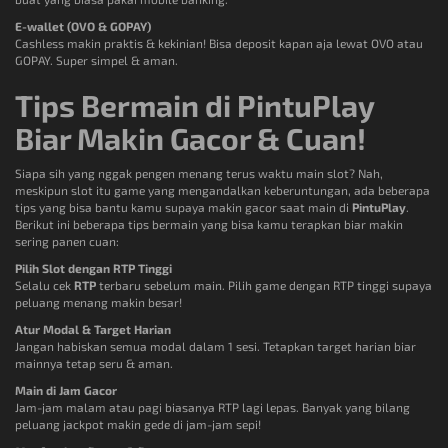
E-wallet (OVO & GOPAY)
Cashless makin praktis & kekinian! Bisa deposit kapan aja lewat OVO atau
GOPAY. Super simpel & aman.
Tips Bermain di PintuPlay
Biar Makin Gacor & Cuan!
Siapa sih yang nggak pengen menang terus waktu main slot? Nah,
meskipun slot itu game yang mengandalkan keberuntungan, ada beberapa
tips yang bisa bantu kamu supaya makin gacor saat main di
PintuPlay
.
Berikut ini beberapa tips bermain yang bisa kamu terapkan biar makin
sering panen cuan:
Pilih Slot dengan RTP Tinggi
Selalu cek
RTP
terbaru sebelum main. Pilih game dengan RTP tinggi supaya
peluang menang makin besar!
Atur Modal & Target Harian
Jangan habiskan semua modal dalam 1 sesi. Tetapkan target harian biar
mainnya tetap seru & aman.
Main di Jam Gacor
Jam-jam malam atau pagi biasanya RTP lagi lepas. Banyak yang bilang
peluang jackpot makin gede di jam-jam sepi!