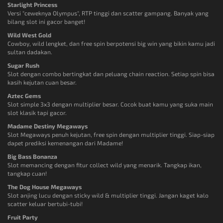
Starlight Princess
Versi "ceweknya Olympus", RTP tinggi dan scatter gampang. Banyak yang
bilang slot ini gacor banget!
Wild West Gold
Cowboy, wild lengket, dan free spin berpotensi big win yang bikin kamu jadi
sultan dadakan.
Sugar Rush
Slot dengan combo bertingkat dan peluang chain reaction. Setiap spin bisa
kasih kejutan cuan besar.
Aztec Gems
Slot simple 3x3 dengan multiplier besar. Cocok buat kamu yang suka main
slot klasik tapi gacor.
Madame Destiny Megaways
Slot Megaways penuh kejutan, free spin dengan multiplier tinggi. Siap-siap
dapet prediksi kemenangan dari Madame!
Big Bass Bonanza
Slot memancing dengan fitur collect wild yang menarik. Tangkap ikan,
tangkap cuan!
The Dog House Megaways
Slot anjing lucu dengan sticky wild & multiplier tinggi. Jangan kaget kalo
scatter keluar bertubi-tubi!
Fruit Party