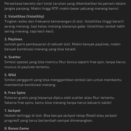
Persentase teoretis dari total taruhan yang dikembalikan ke pemain dalam
jangka panjang. Makin tinggi RTP, makin besar peluang menang kamu!
2. Volatilitas (Volatility)
Tingkat resiko dan frekuensi kemenangan di slot. Volatilitas tinggi berarti
jarang menang, tapi kalau menang biasanya gede. Volatilitas rendah lebih
sering menang, tapi kecil-kecil.
3. Paylines
Jumlah garis pembayaran di sebuah slot. Makin banyak paylines, makin
banyak kombinasi menang yang bisa terjadi.
4. Scatter
Simbol spesial yang bisa memicu fitur bonus seperti free spin, tanpa harus
muncul di paylines tertentu.
5. Wild
Simbol pengganti yang bisa menggantikan simbol lain untuk membantu
membentuk kombinasi menang.
6. Free Spins
Putaran gratis yang biasanya dipicu oleh scatter atau fitur tertentu.
Selama free spins, kamu bisa menang tanpa harus keluarin saldo!
7. Jackpot
Hadiah tertinggi di slot. Bisa berupa jackpot tetap (fixed) atau jackpot
progresif yang terus bertambah sampai dimenangkan.
8. Bonus Game