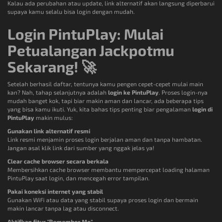
Kalau ada perubahan atau update, link alternatif akan langsung diperbarui
supaya kamu selalu bisa login dengan mudah.
Login PintuPlay: Mulai
Petualangan Jackpotmu
Sekarang! 🚀
Setelah berhasil daftar, tentunya kamu pengen cepet-cepet mulai main
kan? Nah, tahap selanjutnya adalah
login ke PintuPlay
. Proses login-nya
mudah banget kok, tapi biar makin aman dan lancar, ada beberapa tips
yang bisa kamu ikuti. Yuk, kita bahas tips penting biar pengalaman
login di
PintuPlay
makin mulus:
Gunakan link alternatif resmi
Link resmi menjamin proses login berjalan aman dan tanpa hambatan.
Jangan asal klik link dari sumber yang nggak jelas ya!
Clear cache browser secara berkala
Membersihkan cache browser membantu mempercepat loading halaman
PintuPlay saat login, dan mencegah error tampilan.
Pakai koneksi internet yang stabil
Gunakan WiFi atau data yang stabil supaya proses login dan bermain
makin lancar tanpa lag atau disconnect.
Aktifkan fitur "Remember Me"