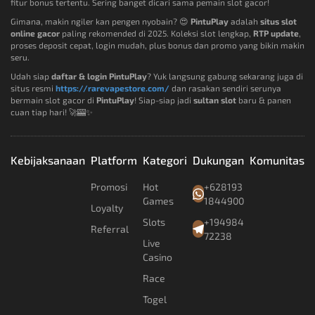
fitur bonus tertentu. Sering banget dicari sama pemain slot gacor!
Gimana, makin ngiler kan pengen nyobain? 😍
PintuPlay
adalah
situs slot
online gacor
paling rekomended di 2025. Koleksi slot lengkap,
RTP update
,
proses deposit cepat, login mudah, plus bonus dan promo yang bikin makin
seru.
Udah siap
daftar & login PintuPlay
? Yuk langsung gabung sekarang juga di
situs resmi
https://rarevapestore.com/
dan rasakan sendiri serunya
bermain slot gacor di
PintuPlay
! Siap-siap jadi
sultan slot
baru & panen
cuan tiap hari! 🚀🎰✨
Kebijaksanaan
Platform
Kategori
Dukungan
Komunitas
Promosi
Hot
+628193
Games
1844900
Loyalty
Slots
+194984
Referral
72238
Live
Casino
Race
Togel