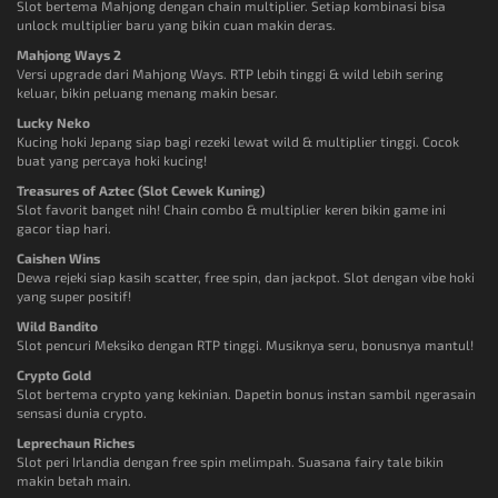
Slot bertema Mahjong dengan chain multiplier. Setiap kombinasi bisa
unlock multiplier baru yang bikin cuan makin deras.
Mahjong Ways 2
Versi upgrade dari Mahjong Ways. RTP lebih tinggi & wild lebih sering
keluar, bikin peluang menang makin besar.
Lucky Neko
Kucing hoki Jepang siap bagi rezeki lewat wild & multiplier tinggi. Cocok
buat yang percaya hoki kucing!
Treasures of Aztec (Slot Cewek Kuning)
Slot favorit banget nih! Chain combo & multiplier keren bikin game ini
gacor tiap hari.
Caishen Wins
Dewa rejeki siap kasih scatter, free spin, dan jackpot. Slot dengan vibe hoki
yang super positif!
Wild Bandito
Slot pencuri Meksiko dengan RTP tinggi. Musiknya seru, bonusnya mantul!
Crypto Gold
Slot bertema crypto yang kekinian. Dapetin bonus instan sambil ngerasain
sensasi dunia crypto.
Leprechaun Riches
Slot peri Irlandia dengan free spin melimpah. Suasana fairy tale bikin
makin betah main.