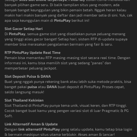
banyak pilihan game seru. Di balik tampilan situs yang modern, ada
banyak banget keunggulan yang bikin pemain betah. Nggak heran kalau
makin hari makin banyak yang daftar dan jadi member setia di sini. Yuk, cek
apa saja keunggulan main di
PintuPlay
berikut ini!
Slot Gacor Setiap Hari
Di
PintuPlay
, semua game slot yang disediakan punya peluang menang
yang tinggi alias gacor banget! Setiap hari, sistem RTP di-update supaya
member bisa merasakan pengalaman bermain yang fair & seru.
RTP PintuPlay Update Real Time
Pemain bisa memantau RTP masing-masing slot secara real time. Dengan
informasi ini, kamu bisa memilih slot yang sedang “panas” dan
memperbesar peluang jackpot.
Slot Deposit Pulsa & DANA
Buat yang nggak punya rekening bank atau lebih suka metode praktis, bisa
banget pakai
pulsa
atau
DANA
buat deposit di PintuPlay. Proses cepat,
saldo langsung masuk!
Slot Thailand Kekinian
Slot Thailand di PintuPlay punya tema unik, visual keren, dan RTP tinggi.
Cocok banget buat kamu yang pengen variasi slot di luar Pragmatic & PG
Soft.
Link Alternatif Aman & Update
Dengan
link alternatif PintuPlay
yang selalu update, kamu tetap bisa login
& bermain meskipun situs utama terblokir. Akses aman & lancar!