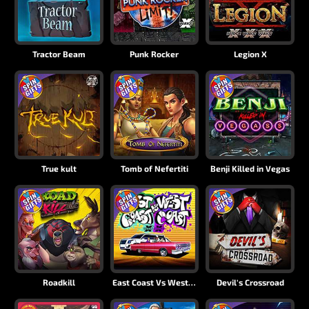
Tractor Beam
Punk Rocker
Legion X
True kult
Tomb of Nefertiti
Benji Killed in Vegas
Roadkill
East Coast Vs West Coast
Devil's Crossroad