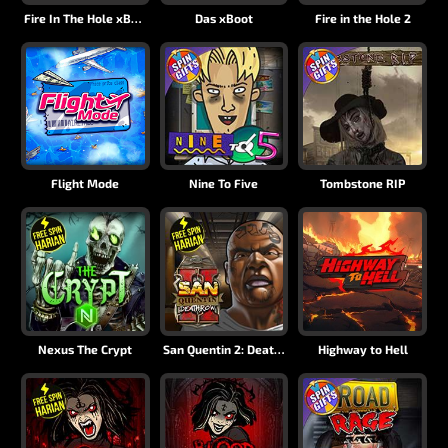
Fire In The Hole xBomb
Das xBoot
Fire in the Hole 2
Flight Mode
Nine To Five
Tombstone RIP
Nexus The Crypt
San Quentin 2: Death Row
Highway to Hell