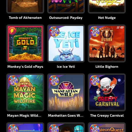
Tomb of Akhenaten
Outsourced: Payday
Hot Nudge
Monkey's Gold xPays
Ice Ice Yeti
Little Bighorn
Mayan Magic Wildfire
Manhattan Goes Wild
The Creepy Carnival