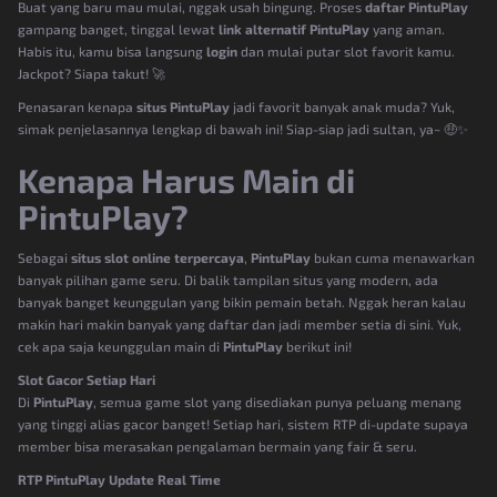
Buat yang baru mau mulai, nggak usah bingung. Proses
daftar PintuPlay
gampang banget, tinggal lewat
link alternatif PintuPlay
yang aman.
Habis itu, kamu bisa langsung
login
dan mulai putar slot favorit kamu.
Jackpot? Siapa takut! 🚀
Penasaran kenapa
situs PintuPlay
jadi favorit banyak anak muda? Yuk,
simak penjelasannya lengkap di bawah ini! Siap-siap jadi sultan, ya~ 🤑✨
Kenapa Harus Main di
PintuPlay?
Sebagai
situs slot online terpercaya
,
PintuPlay
bukan cuma menawarkan
banyak pilihan game seru. Di balik tampilan situs yang modern, ada
banyak banget keunggulan yang bikin pemain betah. Nggak heran kalau
makin hari makin banyak yang daftar dan jadi member setia di sini. Yuk,
cek apa saja keunggulan main di
PintuPlay
berikut ini!
Slot Gacor Setiap Hari
Di
PintuPlay
, semua game slot yang disediakan punya peluang menang
yang tinggi alias gacor banget! Setiap hari, sistem RTP di-update supaya
member bisa merasakan pengalaman bermain yang fair & seru.
RTP PintuPlay Update Real Time