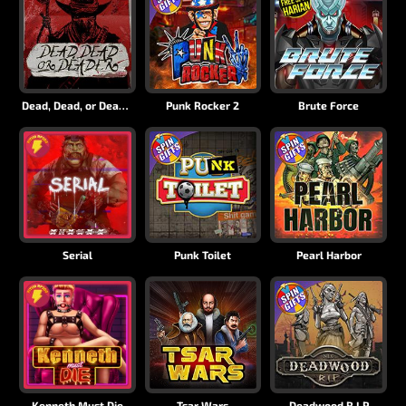
Dead, Dead, or Deader
Punk Rocker 2
Brute Force
Serial
Punk Toilet
Pearl Harbor
Kenneth Must Die
Tsar Wars
Deadwood R.I.P