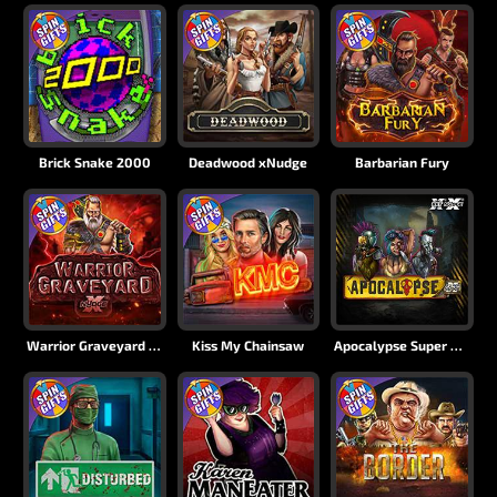
Brick Snake 2000
Deadwood xNudge
Barbarian Fury
Warrior Graveyard xNudge
Kiss My Chainsaw
Apocalypse Super xNudge