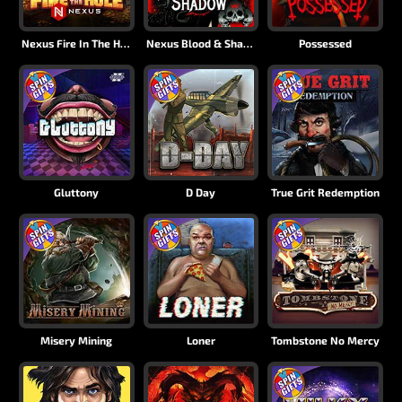
Nexus Fire In The Hole xBomb
Nexus Blood & Shadow
Possessed
Gluttony
D Day
True Grit Redemption
Misery Mining
Loner
Tombstone No Mercy