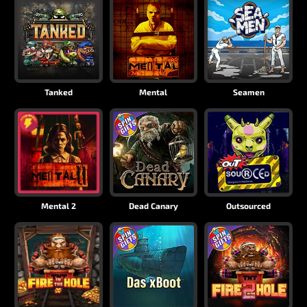
Tanked
Mental
Seamen
Mental 2
Dead Canary
Outsourced