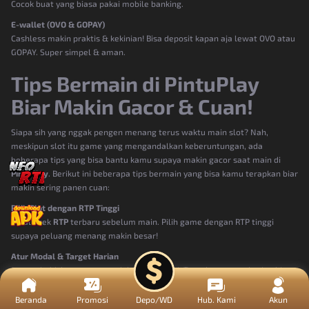
Cocok buat yang biasa pakai mobile banking.
E-wallet (OVO & GOPAY)
Cashless makin praktis & kekinian! Bisa deposit kapan aja lewat OVO atau
GOPAY. Super simpel & aman.
Tips Bermain di PintuPlay
Biar Makin Gacor & Cuan!
Siapa sih yang nggak pengen menang terus waktu main slot? Nah,
meskipun slot itu game yang mengandalkan keberuntungan, ada
beberapa tips yang bisa bantu kamu supaya makin gacor saat main di
PintuPlay
. Berikut ini beberapa tips bermain yang bisa kamu terapkan biar
makin sering panen cuan:
Pilih Slot dengan RTP Tinggi
Selalu cek
RTP
terbaru sebelum main. Pilih game dengan RTP tinggi
supaya peluang menang makin besar!
Atur Modal & Target Harian
Jangan habiskan semua modal dalam 1 sesi. Tetapkan target harian biar
mainnya tetap seru & aman.
Beranda
Promosi
Depo/WD
Hub. Kami
Akun
Main di Jam Gacor