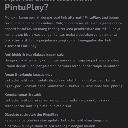
PintuPlay?
Mungkin kamu pernah dengar soal
link alternatif PintuPlay
, tapi belum
terlalu paham apa maksudnya. Nah, di Indonesia, situs-situs game online
seperti PintuPlay memang kadang terkena pemblokiran dari ISP. Supaya
kamu tetap bisa akses dengan lancar, maka disediakan yang namanya
link alternatif
. Ini dia penjelasan lengkap dan keunggulan dari
link
alternatif PintuPlay
:
Anti blokir & bisa diakses kapan saja
Dengan link alternatif, kamu bisa main kapan saja tanpa khawatir situs
utama diblokir. Jadi pengalaman bermain tetap lancar tanpa hambatan.
Aman & terjamin keasliannya
Link alternatif resmi selalu disediakan oleh tim PintuPlay. Jadi, kamu
nggak perlu khawatir soal keamanan — bukan link abal-abal atau phising.
Koneksi cepat & stabil
Link alternatif punya server yang dioptimalkan supaya koneksi kamu
tetap lancar saat login maupun main slot.
Diupdate rutin oleh tim PintuPlay
Kalau ada perubahan atau update, link alternatif akan langsung
diperbarui supaya kamu selalu bisa login dengan mudah.