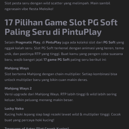
Slot pesta seru dengan wild scatter yang melimpah. Main sambil
ngerasain vibe fiesta Meksiko!
17 Pilihan Game Slot PG Soft
Paling Seru di PintuPlay
Selain
Pragmatic Play
, di
PintuPlay
juga ada koleksi slot dari
PG Soft
yang
nggak kalah seru. Slot PG Soft terkenal dengan animasi yang keren, tema
unik, dan pastinya RTP yang tinggi. Buat kamu yang pengen coba suasana
baru, wajib banget jajal
17 game PG Soft
paling seru berikut ini:
Mahjong Ways
Slot bertema Mahjong dengan chain multiplier. Setiap kombinasi bisa
unlock multiplier baru yang bikin cuan makin deras.
Mahjong Ways 2
Versi upgrade dari Mahjong Ways. RTP lebih tinggi & wild lebih sering
keluar, bikin peluang menang makin besar.
Lucky Neko
Kucing hoki Jepang siap bagi rezeki lewat wild & multiplier tinggi. Cocok
buat yang percaya hoki kucing!
Treasures of Aztec (Slot Cewek Kuning)