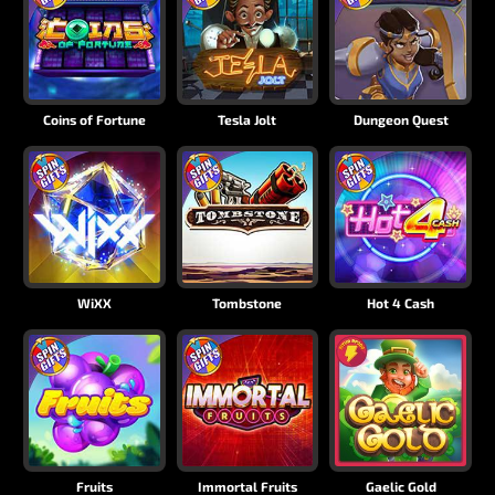
Coins of Fortune
Tesla Jolt
Dungeon Quest
WiXX
Tombstone
Hot 4 Cash
Fruits
Immortal Fruits
Gaelic Gold