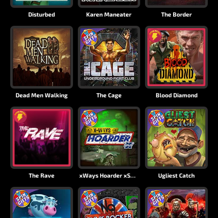
Disturbed
Karen Maneater
The Border
Dead Men Walking
The Cage
Blood Diamond
The Rave
xWays Hoarder xSplit
Ugliest Catch