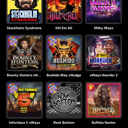
Stockholm Syndrome
Kill Em All
Milky Ways
Bounty Hunters xNudge®
Bushido Way xNudge
xWays Hoarder 2
Infectious 5 xWays
Rock Bottom
Buffalo Hunter