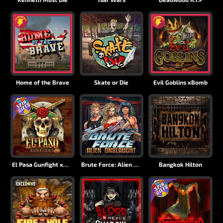
Home of the Brave
Skate or Die
Evil Goblins xBomb
El Pasa Gunfight xNudge
Brute Force: Alien Onslaught
Bangkok Hilton