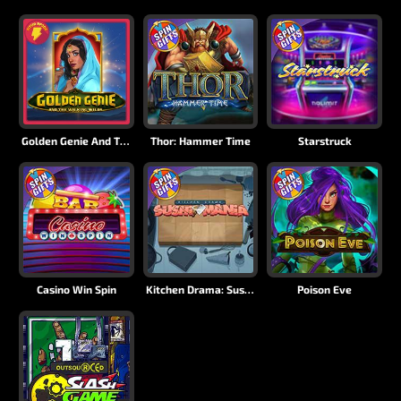
Golden Genie And The Walking Wilds
Thor: Hammer Time
Starstruck
Casino Win Spin
Kitchen Drama: Sushi Mania
Poison Eve