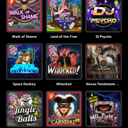
Walk of Shame
Land of the Free
DJ Psycho
Space Donkey
Whacked
Nexus Tombstone RIP