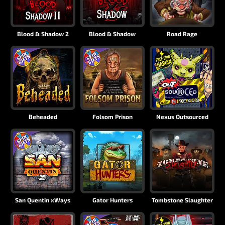
Blood & Shadow 2
Blood & Shadow
Road Rage
Beheaded
Folsom Prison
Nexus Outsourced
San Quentin xWays
Gator Hunters
Tombstone Slaughter