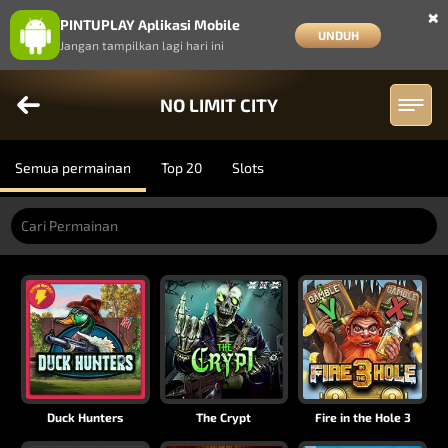
×
PINTUPLAY Aplikasi Mobile
UNDUH
Jangan tampilkan lagi hari ini
NO LIMIT CITY
Semua permainan
Top 20
Slots
Duck Hunters
The Crypt
Fire in the Hole 3