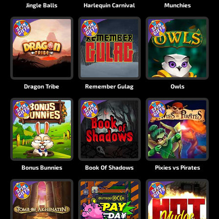
Jingle Balls
Harlequin Carnival
Munchies
Dragon Tribe
Remember Gulag
Owls
Bonus Bunnies
Book Of Shadows
Pixies vs Pirates