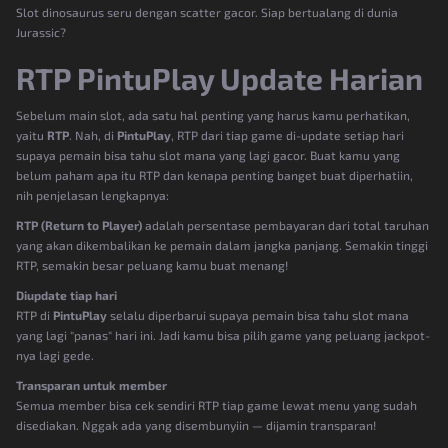
Slot dinosaurus seru dengan scatter gacor. Siap bertualang di dunia
Jurassic?
RTP PintuPlay Update Harian
Sebelum main slot, ada satu hal penting yang harus kamu perhatikan,
yaitu
RTP
. Nah, di
PintuPlay
, RTP dari tiap game di-update setiap hari
supaya pemain bisa tahu slot mana yang lagi gacor. Buat kamu yang
belum paham apa itu RTP dan kenapa penting banget buat diperhatiin,
nih penjelasan lengkapnya:
RTP (Return to Player)
adalah persentase pembayaran dari total taruhan
yang akan dikembalikan ke pemain dalam jangka panjang. Semakin tinggi
RTP, semakin besar peluang kamu buat menang!
Diupdate tiap hari
RTP di
PintuPlay
selalu diperbarui supaya pemain bisa tahu slot mana
yang lagi "panas" hari ini. Jadi kamu bisa pilih game yang peluang jackpot-
nya lagi gede.
Transparan untuk member
Semua member bisa cek sendiri RTP tiap game lewat menu yang sudah
disediakan. Nggak ada yang disembunyiin — dijamin transparan!