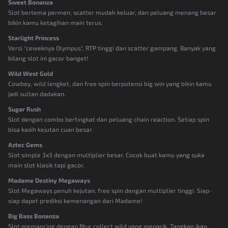
Sweet Bonanza
Slot bertema permen, scatter mudah keluar, dan peluang menang besar
bikin kamu ketagihan main terus.
Starlight Princess
Versi "ceweknya Olympus", RTP tinggi dan scatter gampang. Banyak yang
bilang slot ini gacor banget!
Wild West Gold
Cowboy, wild lengket, dan free spin berpotensi big win yang bikin kamu
jadi sultan dadakan.
Sugar Rush
Slot dengan combo bertingkat dan peluang chain reaction. Setiap spin
bisa kasih kejutan cuan besar.
Aztec Gems
Slot simple 3x3 dengan multiplier besar. Cocok buat kamu yang suka
main slot klasik tapi gacor.
Madame Destiny Megaways
Slot Megaways penuh kejutan, free spin dengan multiplier tinggi. Siap-
siap dapet prediksi kemenangan dari Madame!
Big Bass Bonanza
Slot memancing dengan fitur collect wild yang menarik. Tangkap ikan,