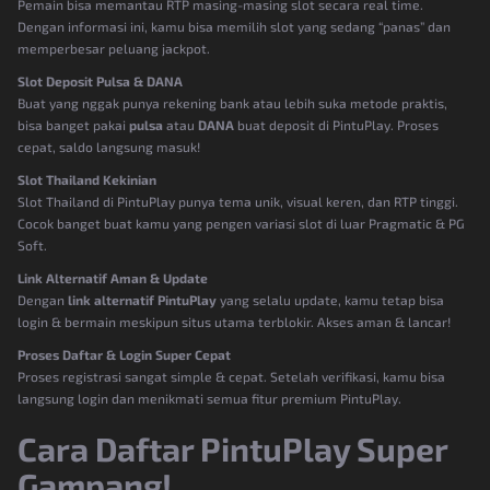
Pemain bisa memantau RTP masing-masing slot secara real time.
Dengan informasi ini, kamu bisa memilih slot yang sedang “panas” dan
memperbesar peluang jackpot.
Slot Deposit Pulsa & DANA
Buat yang nggak punya rekening bank atau lebih suka metode praktis,
bisa banget pakai
pulsa
atau
DANA
buat deposit di PintuPlay. Proses
cepat, saldo langsung masuk!
Slot Thailand Kekinian
Slot Thailand di PintuPlay punya tema unik, visual keren, dan RTP tinggi.
Cocok banget buat kamu yang pengen variasi slot di luar Pragmatic & PG
Soft.
Link Alternatif Aman & Update
Dengan
link alternatif PintuPlay
yang selalu update, kamu tetap bisa
login & bermain meskipun situs utama terblokir. Akses aman & lancar!
Proses Daftar & Login Super Cepat
Proses registrasi sangat simple & cepat. Setelah verifikasi, kamu bisa
langsung login dan menikmati semua fitur premium PintuPlay.
Cara Daftar PintuPlay Super
Gampang!