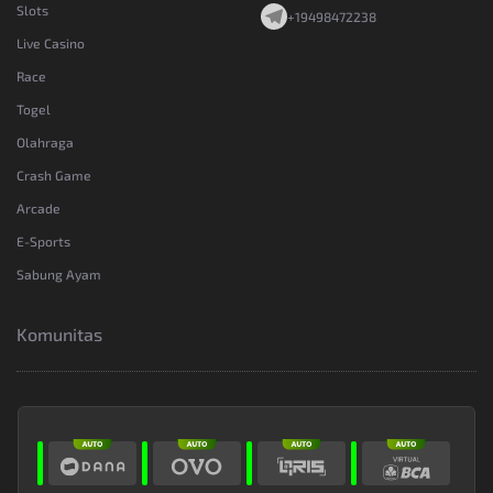
Slots
+19498472238
Live Casino
Race
Togel
Olahraga
Crash Game
Arcade
E-Sports
Sabung Ayam
Komunitas