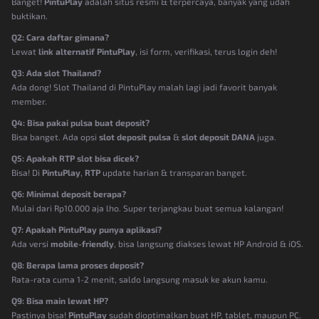
Banget!
PintuPlay
adalah situs resmi & terpercaya, banyak yang udah
buktikan.
Q2: Cara daftar gimana?
Lewat
link alternatif PintuPlay
, isi form, verifikasi, terus login deh!
Q3: Ada slot Thailand?
Ada dong! Slot Thailand di PintuPlay malah lagi jadi favorit banyak
member.
Q4: Bisa pakai pulsa buat deposit?
Bisa banget. Ada opsi
slot deposit pulsa
&
slot deposit DANA
juga.
Q5: Apakah RTP slot bisa dicek?
Bisa! Di
PintuPlay
,
RTP
update harian & transparan banget.
Q6: Minimal deposit berapa?
Mulai dari Rp10.000 aja lho. Super terjangkau buat semua kalangan!
Q7: Apakah PintuPlay punya aplikasi?
Ada versi
mobile-friendly
, bisa langsung diakses lewat HP Android & iOS.
Q8: Berapa lama proses deposit?
Rata-rata cuma 1-2 menit, saldo langsung masuk ke akun kamu.
Q9: Bisa main lewat HP?
Pastinya bisa!
PintuPlay
sudah dioptimalkan buat HP, tablet, maupun PC.