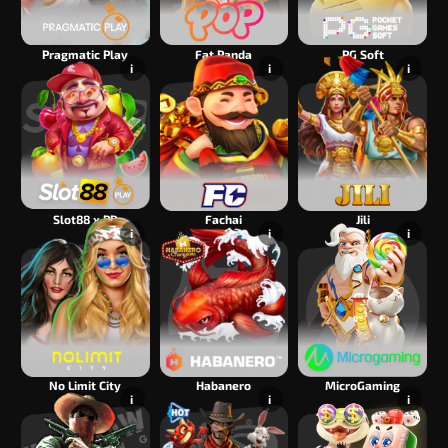
Pragmatic Play
Fat Panda
PG Soft
i
i
i
Slot88 x PP
Fachai
Jili
i
i
i
No Limit City
Habanero
MicroGaming
i
i
i