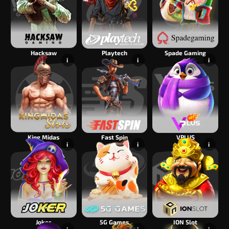
Hacksaw
Playtech
Spade Gaming
i
i
i
King Midas
Fast Spin
VPLUS
i
i
i
Joker
5G Games
ION Slot
i
i
i