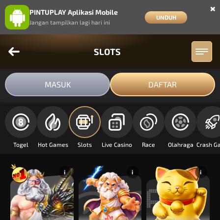
×
PINTUPLAY Aplikasi Mobile
UNDUH
Jangan tampilkan lagi hari ini
SLOTS
MASUK
DAFTAR
Togel
Hot Games
Slots
Live Casino
Race
Olahraga
i
i
i