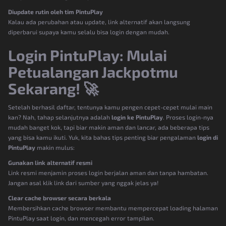
Diupdate rutin oleh tim PintuPlay
Kalau ada perubahan atau update, link alternatif akan langsung
diperbarui supaya kamu selalu bisa login dengan mudah.
Login PintuPlay: Mulai
Petualangan Jackpotmu
Sekarang! 🚀
Setelah berhasil daftar, tentunya kamu pengen cepet-cepet mulai main
kan? Nah, tahap selanjutnya adalah
login ke PintuPlay
. Proses login-nya
mudah banget kok, tapi biar makin aman dan lancar, ada beberapa tips
yang bisa kamu ikuti. Yuk, kita bahas tips penting biar pengalaman
login di
PintuPlay
makin mulus:
Gunakan link alternatif resmi
Link resmi menjamin proses login berjalan aman dan tanpa hambatan.
Jangan asal klik link dari sumber yang nggak jelas ya!
Clear cache browser secara berkala
Membersihkan cache browser membantu mempercepat loading halaman
PintuPlay saat login, dan mencegah error tampilan.