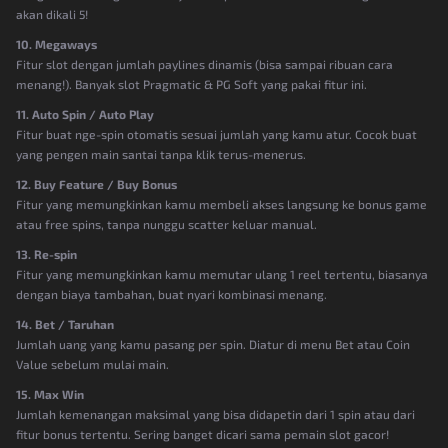
akan dikali 5!
10. Megaways
Fitur slot dengan jumlah paylines dinamis (bisa sampai ribuan cara
menang!). Banyak slot Pragmatic & PG Soft yang pakai fitur ini.
11. Auto Spin / Auto Play
Fitur buat nge-spin otomatis sesuai jumlah yang kamu atur. Cocok buat
yang pengen main santai tanpa klik terus-menerus.
12. Buy Feature / Buy Bonus
Fitur yang memungkinkan kamu membeli akses langsung ke bonus game
atau free spins, tanpa nunggu scatter keluar manual.
13. Re-spin
Fitur yang memungkinkan kamu memutar ulang 1 reel tertentu, biasanya
dengan biaya tambahan, buat nyari kombinasi menang.
14. Bet / Taruhan
Jumlah uang yang kamu pasang per spin. Diatur di menu Bet atau Coin
Value sebelum mulai main.
15. Max Win
Jumlah kemenangan maksimal yang bisa didapetin dari 1 spin atau dari
fitur bonus tertentu. Sering banget dicari sama pemain slot gacor!