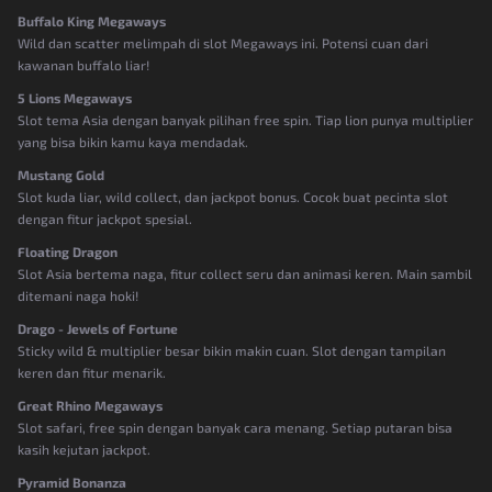
Buffalo King Megaways
Wild dan scatter melimpah di slot Megaways ini. Potensi cuan dari
kawanan buffalo liar!
5 Lions Megaways
Slot tema Asia dengan banyak pilihan free spin. Tiap lion punya multiplier
yang bisa bikin kamu kaya mendadak.
Mustang Gold
Slot kuda liar, wild collect, dan jackpot bonus. Cocok buat pecinta slot
dengan fitur jackpot spesial.
Floating Dragon
Slot Asia bertema naga, fitur collect seru dan animasi keren. Main sambil
ditemani naga hoki!
Drago - Jewels of Fortune
Sticky wild & multiplier besar bikin makin cuan. Slot dengan tampilan
keren dan fitur menarik.
Great Rhino Megaways
Slot safari, free spin dengan banyak cara menang. Setiap putaran bisa
kasih kejutan jackpot.
Pyramid Bonanza