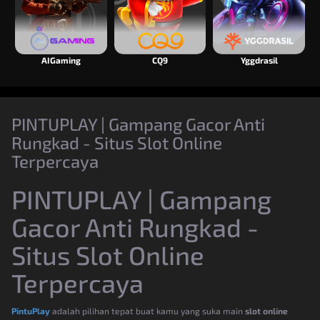
AIGaming
CQ9
Yggdrasil
PINTUPLAY | Gampang Gacor Anti
Rungkad - Situs Slot Online
Terpercaya
PINTUPLAY | Gampang
Gacor Anti Rungkad -
Situs Slot Online
Terpercaya
PintuPlay
adalah pilihan tepat buat kamu yang suka main
slot online