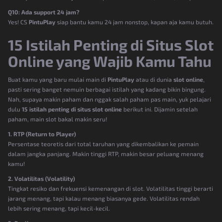
Q10: Ada support 24 jam?
Yes! CS
PintuPlay
siap bantu kamu 24 jam nonstop, kapan aja kamu butuh.
15 Istilah Penting di Situs Slot
Online yang Wajib Kamu Tahu
Buat kamu yang baru mulai main di
PintuPlay
atau di dunia
slot online
,
pasti sering banget nemuin berbagai istilah yang kadang bikin bingung.
Nah, supaya makin paham dan nggak salah paham pas main, yuk pelajari
dulu
15 istilah penting di situs slot online
berikut ini. Dijamin setelah
paham, main slot bakal makin seru!
1. RTP (Return to Player)
Persentase teoretis dari total taruhan yang dikembalikan ke pemain
dalam jangka panjang. Makin tinggi RTP, makin besar peluang menang
kamu!
2. Volatilitas (Volatility)
Tingkat resiko dan frekuensi kemenangan di slot. Volatilitas tinggi berarti
jarang menang, tapi kalau menang biasanya gede. Volatilitas rendah
lebih sering menang, tapi kecil-kecil.