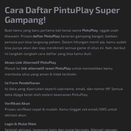
Cara Daftar PintuPlay Super
Gampang!
Buat kamu yang baru pertama kali kenal sama
PintuPlay
, nggak usah
khawatir. Proses
daftar PintuPlay
beneran gampang banget, bahkan
pemula pun bisa langsung paham. Dalam hitungan menit aja, kamu sudah
bisa punya akun dan siap menikmati semua game di situs ini. Nah, berikut
ini langkah-langkah cara daftar yang bisa kamu ikuti:
Akses Link Alternatif PintuPlay
Masuk ke
link alternatif resmi PintuPlay
untuk memastikan kamu
membuka situs yang aman & tidak terblokir.
Isi Form Pendaftaran
Isi data yang diperlukan seperti username, email, dan nomor HP. Semua
data dijaga ketat oleh sistem keamanan PintuPlay.
Verifikasi Akun
Proses verifikasi cepat & mudah. Kamu tinggal cek email/SMS untuk
aktivasi akun.
Login & Mulai Main
Setelah aktivasi, langsung login dan mulai bermain. Nikmati ratusan