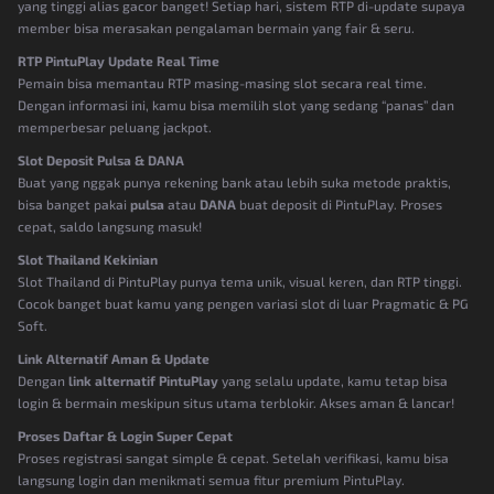
yang tinggi alias gacor banget! Setiap hari, sistem RTP di-update supaya
member bisa merasakan pengalaman bermain yang fair & seru.
RTP PintuPlay Update Real Time
Pemain bisa memantau RTP masing-masing slot secara real time.
Dengan informasi ini, kamu bisa memilih slot yang sedang “panas” dan
memperbesar peluang jackpot.
Slot Deposit Pulsa & DANA
Buat yang nggak punya rekening bank atau lebih suka metode praktis,
bisa banget pakai
pulsa
atau
DANA
buat deposit di PintuPlay. Proses
cepat, saldo langsung masuk!
Slot Thailand Kekinian
Slot Thailand di PintuPlay punya tema unik, visual keren, dan RTP tinggi.
Cocok banget buat kamu yang pengen variasi slot di luar Pragmatic & PG
Soft.
Link Alternatif Aman & Update
Dengan
link alternatif PintuPlay
yang selalu update, kamu tetap bisa
login & bermain meskipun situs utama terblokir. Akses aman & lancar!
Proses Daftar & Login Super Cepat
Proses registrasi sangat simple & cepat. Setelah verifikasi, kamu bisa
langsung login dan menikmati semua fitur premium PintuPlay.