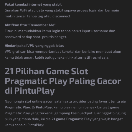
Pakai koneksi internet yang stabil
Gunakan WiFi atau data yang stabil supaya proses login dan bermain
makin lancar tanpa lag atau disconnect.
Aktifkan fitur "Remember Me"
Fitur ini memudahkan kamu login tanpa harus input username dan
password setiap saat, praktis banget.
Hindari pakai VPN yang nggak jelas
VPN gratisan bisa memperlambat koneksi dan berisiko membuat akun
kamu tidak aman. Lebih baik gunakan link alternatif resmi saja.
21 Pilihan Game Slot
Pragmatic Play Paling Gacor
di PintuPlay
Ngomongin
slot online gacor
, salah satu provider paling favorit tentu aja
Pragmatic Play
. Di
PintuPlay
, kamu bisa nemuin banyak banget game
Pragmatic Play yang terkenal gampang kasih jackpot. Biar nggak bingung
pilih yang mana dulu, ini dia
21 game Pragmatic Play
yang wajib banget
kamu coba di PintuPlay: