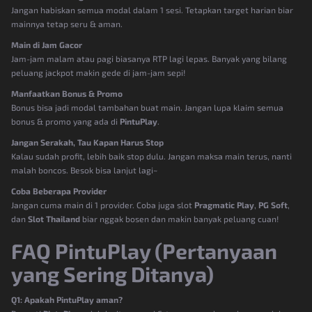
Jangan habiskan semua modal dalam 1 sesi. Tetapkan target harian biar
mainnya tetap seru & aman.
Main di Jam Gacor
Jam-jam malam atau pagi biasanya RTP lagi lepas. Banyak yang bilang
peluang jackpot makin gede di jam-jam sepi!
Manfaatkan Bonus & Promo
Bonus bisa jadi modal tambahan buat main. Jangan lupa klaim semua
bonus & promo yang ada di
PintuPlay
.
Jangan Serakah, Tau Kapan Harus Stop
Kalau sudah profit, lebih baik stop dulu. Jangan maksa main terus, nanti
malah boncos. Besok bisa lanjut lagi~
Coba Beberapa Provider
Jangan cuma main di 1 provider. Coba juga slot
Pragmatic Play
,
PG Soft
,
dan
Slot Thailand
biar nggak bosen dan makin banyak peluang cuan!
FAQ PintuPlay (Pertanyaan
yang Sering Ditanya)
Q1: Apakah PintuPlay aman?