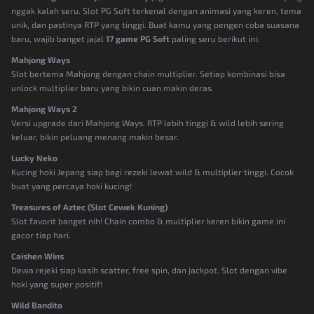
nggak kalah seru. Slot PG Soft terkenal dengan animasi yang keren, tema
unik, dan pastinya RTP yang tinggi. Buat kamu yang pengen coba suasana
baru, wajib banget jajal
17 game PG Soft
paling seru berikut ini:
Mahjong Ways
Slot bertema Mahjong dengan chain multiplier. Setiap kombinasi bisa
unlock multiplier baru yang bikin cuan makin deras.
Mahjong Ways 2
Versi upgrade dari Mahjong Ways. RTP lebih tinggi & wild lebih sering
keluar, bikin peluang menang makin besar.
Lucky Neko
Kucing hoki Jepang siap bagi rezeki lewat wild & multiplier tinggi. Cocok
buat yang percaya hoki kucing!
Treasures of Aztec (Slot Cewek Kuning)
Slot favorit banget nih! Chain combo & multiplier keren bikin game ini
gacor tiap hari.
Caishen Wins
Dewa rejeki siap kasih scatter, free spin, dan jackpot. Slot dengan vibe
hoki yang super positif!
Wild Bandito