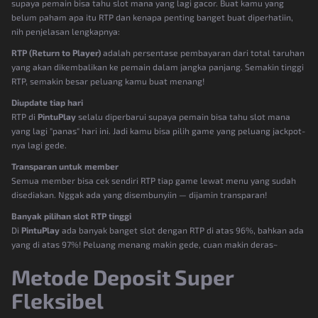
supaya pemain bisa tahu slot mana yang lagi gacor. Buat kamu yang
belum paham apa itu RTP dan kenapa penting banget buat diperhatiin,
nih penjelasan lengkapnya:
RTP (Return to Player)
adalah persentase pembayaran dari total taruhan
yang akan dikembalikan ke pemain dalam jangka panjang. Semakin tinggi
RTP, semakin besar peluang kamu buat menang!
Diupdate tiap hari
RTP di
PintuPlay
selalu diperbarui supaya pemain bisa tahu slot mana
yang lagi "panas" hari ini. Jadi kamu bisa pilih game yang peluang jackpot-
nya lagi gede.
Transparan untuk member
Semua member bisa cek sendiri RTP tiap game lewat menu yang sudah
disediakan. Nggak ada yang disembunyiin — dijamin transparan!
Banyak pilihan slot RTP tinggi
Di
PintuPlay
ada banyak banget slot dengan RTP di atas 96%, bahkan ada
yang di atas 97%! Peluang menang makin gede, cuan makin deras~
Metode Deposit Super
Fleksibel