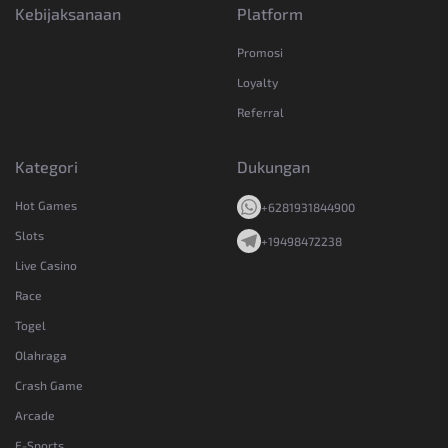
Kebijaksanaan
Platform
Promosi
Loyalty
Referral
Kategori
Dukungan
Hot Games
+6281931844900
Slots
+19498472238
Live Casino
Race
Togel
Olahraga
Crash Game
Arcade
E-Sports