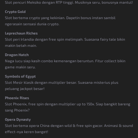
Slot pencuri Meksiko dengan RTP tinggi. Musiknya seru, bonusnya mantul!
Crypto Gold
Slot bertema crypto yang kekinian. Dapetin bonus instan sambil
ngerasain sensasi dunia crypto.
Leprechaun Riches
Slot peri Irlandia dengan free spin melimpah. Suasana fairy tale bikin
makin betah main.
Dragon Hatch
Naga lucu siap kasih combo kemenangan beruntun. Fitur collect bikin
game makin seru.
Symbols of Egypt
Slot Mesir klasik dengan multiplier besar. Suasana misterius plus
peluang jackpot besar!
Phoenix Rises
Slot Phoenix, free spin dengan multiplier up to 150x. Siap bangkit bareng
sang Phoenix?
Opera Dynasty
Slot bertema opera China dengan wild & free spin gacor. Animasi & sound
effect-nya keren banget!