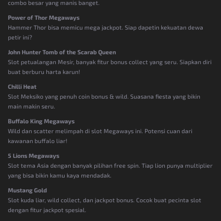
combo besar yang manis banget.
Power of Thor Megaways
Hammer Thor bisa memicu mega jackpot. Siap dapetin kekuatan dewa
petir ini?
John Hunter Tomb of the Scarab Queen
Slot petualangan Mesir, banyak fitur bonus collect yang seru. Siapkan diri
buat berburu harta karun!
Chilli Heat
Slot Meksiko yang penuh coin bonus & wild. Suasana fiesta yang bikin
main makin seru.
Buffalo King Megaways
Wild dan scatter melimpah di slot Megaways ini. Potensi cuan dari
kawanan buffalo liar!
5 Lions Megaways
Slot tema Asia dengan banyak pilihan free spin. Tiap lion punya multiplier
yang bisa bikin kamu kaya mendadak.
Mustang Gold
Slot kuda liar, wild collect, dan jackpot bonus. Cocok buat pecinta slot
dengan fitur jackpot spesial.