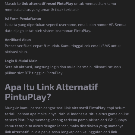
Masuk ke
link alternatif resmi PintuPlay
untuk memastikan kamu
membuka situs yang aman & tidak terblokir.
Isi Form Pendaftaran
Isi data yang diperlukan seperti username, email, dan nomor HP. Semua
data dijaga ketat oleh sistem keamanan PintuPlay.
Verifikasi Akun
Proses verifikasi cepat & mudah. Kamu tinggal cek email/SMS untuk
aktivasi akun.
Login & Mulai Main
Setelah aktivasi, langsung login dan mulai bermain. Nikmati ratusan
pilihan slot RTP tinggi di PintuPlay!
Apa Itu Link Alternatif
PintuPlay?
Mungkin kamu pernah dengar soal
link alternatif PintuPlay
, tapi belum
terlalu paham apa maksudnya. Nah, di Indonesia, situs-situs game online
seperti PintuPlay memang kadang terkena pemblokiran dari ISP. Supaya
kamu tetap bisa akses dengan lancar, maka disediakan yang namanya
link alternatif
. Ini dia penjelasan lengkap dan keunggulan dari
link