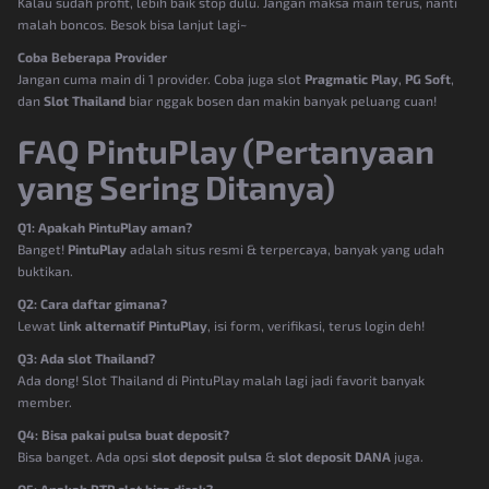
Kalau sudah profit, lebih baik stop dulu. Jangan maksa main terus, nanti
malah boncos. Besok bisa lanjut lagi~
Coba Beberapa Provider
Jangan cuma main di 1 provider. Coba juga slot
Pragmatic Play
,
PG Soft
,
dan
Slot Thailand
biar nggak bosen dan makin banyak peluang cuan!
FAQ PintuPlay (Pertanyaan
yang Sering Ditanya)
Q1: Apakah PintuPlay aman?
Banget!
PintuPlay
adalah situs resmi & terpercaya, banyak yang udah
buktikan.
Q2: Cara daftar gimana?
Lewat
link alternatif PintuPlay
, isi form, verifikasi, terus login deh!
Q3: Ada slot Thailand?
Ada dong! Slot Thailand di PintuPlay malah lagi jadi favorit banyak
member.
Q4: Bisa pakai pulsa buat deposit?
Bisa banget. Ada opsi
slot deposit pulsa
&
slot deposit DANA
juga.
Q5: Apakah RTP slot bisa dicek?