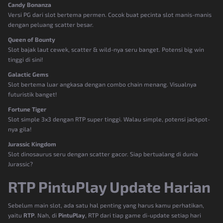
Candy Bonanza
Versi PG dari slot bertema permen. Cocok buat pecinta slot manis-manis
dengan peluang scatter besar.
Queen of Bounty
Slot bajak laut cewek, scatter & wild-nya seru banget. Potensi big win
tinggi di sini!
Galactic Gems
Slot bertema luar angkasa dengan combo chain menang. Visualnya
futuristik banget!
Fortune Tiger
Slot simple 3x3 dengan RTP super tinggi. Walau simple, potensi jackpot-
nya gila!
Jurassic Kingdom
Slot dinosaurus seru dengan scatter gacor. Siap bertualang di dunia
Jurassic?
RTP PintuPlay Update Harian
Sebelum main slot, ada satu hal penting yang harus kamu perhatikan,
yaitu
RTP
. Nah, di
PintuPlay
, RTP dari tiap game di-update setiap hari