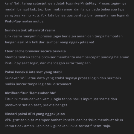
kan? Nah, tahap selanjutnya adalah
login ke PintuPlay
. Proses login-nya
mudah banget kok, tapi biar makin aman dan lancar, ada beberapa tips
yang bisa kamu ikuti. Yuk, kita bahas tips penting biar pengalaman
login di
PintuPlay
makin mulus:
Gunakan link alternatif resmi
Link resmi menjamin proses login berjalan aman dan tanpa hambatan.
Jangan asal klik link dari sumber yang nggak jelas ya!
Clear cache browser secara berkala
Membersihkan cache browser membantu mempercepat loading halaman
PintuPlay saat login, dan mencegah error tampilan.
Pakai koneksi internet yang stabil
Gunakan WiFi atau data yang stabil supaya proses login dan bermain
makin lancar tanpa lag atau disconnect.
Aktifkan fitur "Remember Me"
Fitur ini memudahkan kamu login tanpa harus input username dan
password setiap saat, praktis banget.
Hindari pakai VPN yang nggak jelas
VPN gratisan bisa memperlambat koneksi dan berisiko membuat akun
kamu tidak aman. Lebih baik gunakan link alternatif resmi saja.