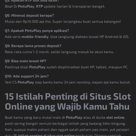
Bisa! Di
PintuPlay
,
RTP
update harian & transparan banget.
Q6: Minimal deposit berapa?
Mulai dari Rp10.000 aja lho. Super terjangkau buat semua kalangan!
Q7: Apakah PintuPlay punya aplikasi?
Ada versi
mobile-friendly
, bisa langsung diakses lewat HP Android & iOS.
Q8: Berapa lama proses deposit?
Rata-rata cuma 1-2 menit, saldo langsung masuk ke akun kamu.
Q9: Bisa main lewat HP?
Pastinya bisa!
PintuPlay
sudah dioptimalkan buat HP, tablet, maupun PC.
Q10: Ada support 24 jam?
Yes! CS
PintuPlay
siap bantu kamu 24 jam nonstop, kapan aja kamu butuh.
15 Istilah Penting di Situs Slot
Online yang Wajib Kamu Tahu
Buat kamu yang baru mulai main di
PintuPlay
atau di dunia
slot online
,
pasti sering banget nemuin berbagai istilah yang kadang bikin bingung.
Nah, supaya makin paham dan nggak salah paham pas main, yuk pelajari
dulu
15 istilah penting di situs slot online
berikut ini. Dijamin setelah