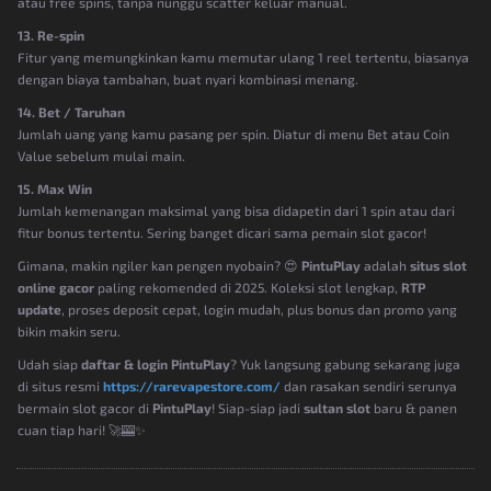
atau free spins, tanpa nunggu scatter keluar manual.
13. Re-spin
Fitur yang memungkinkan kamu memutar ulang 1 reel tertentu, biasanya
dengan biaya tambahan, buat nyari kombinasi menang.
14. Bet / Taruhan
Jumlah uang yang kamu pasang per spin. Diatur di menu Bet atau Coin
Value sebelum mulai main.
15. Max Win
Jumlah kemenangan maksimal yang bisa didapetin dari 1 spin atau dari
fitur bonus tertentu. Sering banget dicari sama pemain slot gacor!
Gimana, makin ngiler kan pengen nyobain? 😍
PintuPlay
adalah
situs slot
online gacor
paling rekomended di 2025. Koleksi slot lengkap,
RTP
update
, proses deposit cepat, login mudah, plus bonus dan promo yang
bikin makin seru.
Udah siap
daftar & login PintuPlay
? Yuk langsung gabung sekarang juga
di situs resmi
https://rarevapestore.com/
dan rasakan sendiri serunya
bermain slot gacor di
PintuPlay
! Siap-siap jadi
sultan slot
baru & panen
cuan tiap hari! 🚀🎰✨