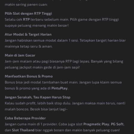
makin sering panen cuan:
Pilih Slot dengan RTP Tinggi
Selalu cek
RTP
terbaru sebelum main. Pilih game dengan RTP tinggi
supaya peluang menang makin besar!
Atur Modal & Target Harian
Jangan habiskan semua modal dalam 1 sesi. Tetapkan target harian biar
mainnya tetap seru & aman.
Main di Jam Gacor
Jam-jam malam atau pagi biasanya RTP lagi lepas. Banyak yang bilang
peluang jackpot makin gede di jam-jam sepi!
Manfaatkan Bonus & Promo
Bonus bisa jadi modal tambahan buat main. Jangan lupa klaim semua
bonus & promo yang ada di
PintuPlay
.
Jangan Serakah, Tau Kapan Harus Stop
Kalau sudah profit, lebih baik stop dulu. Jangan maksa main terus, nanti
malah boncos. Besok bisa lanjut lagi~
Coba Beberapa Provider
Jangan cuma main di 1 provider. Coba juga slot
Pragmatic Play
,
PG Soft
,
dan
Slot Thailand
biar nggak bosen dan makin banyak peluang cuan!