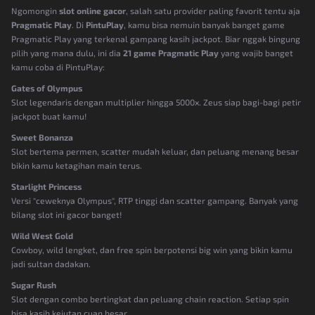
Ngomongin
slot online gacor
, salah satu provider paling favorit tentu aja
Pragmatic Play
. Di
PintuPlay
, kamu bisa nemuin banyak banget game
Pragmatic Play yang terkenal gampang kasih jackpot. Biar nggak bingung
pilih yang mana dulu, ini dia
21 game Pragmatic Play
yang wajib banget
kamu coba di PintuPlay:
Gates of Olympus
Slot legendaris dengan multiplier hingga 5000x. Zeus siap bagi-bagi petir
jackpot buat kamu!
Sweet Bonanza
Slot bertema permen, scatter mudah keluar, dan peluang menang besar
bikin kamu ketagihan main terus.
Starlight Princess
Versi "ceweknya Olympus", RTP tinggi dan scatter gampang. Banyak yang
bilang slot ini gacor banget!
Wild West Gold
Cowboy, wild lengket, dan free spin berpotensi big win yang bikin kamu
jadi sultan dadakan.
Sugar Rush
Slot dengan combo bertingkat dan peluang chain reaction. Setiap spin
bisa kasih kejutan cuan besar.