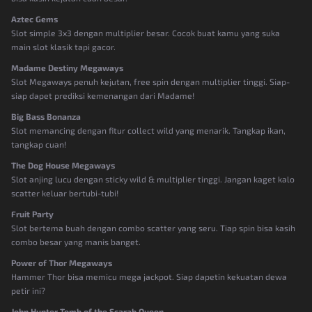
Aztec Gems
Slot simple 3x3 dengan multiplier besar. Cocok buat kamu yang suka
main slot klasik tapi gacor.
Madame Destiny Megaways
Slot Megaways penuh kejutan, free spin dengan multiplier tinggi. Siap-
siap dapet prediksi kemenangan dari Madame!
Big Bass Bonanza
Slot memancing dengan fitur collect wild yang menarik. Tangkap ikan,
tangkap cuan!
The Dog House Megaways
Slot anjing lucu dengan sticky wild & multiplier tinggi. Jangan kaget kalo
scatter keluar bertubi-tubi!
Fruit Party
Slot bertema buah dengan combo scatter yang seru. Tiap spin bisa kasih
combo besar yang manis banget.
Power of Thor Megaways
Hammer Thor bisa memicu mega jackpot. Siap dapetin kekuatan dewa
petir ini?
John Hunter Tomb of the Scarab Queen