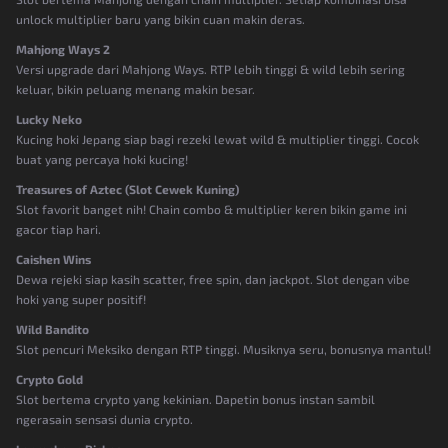
unlock multiplier baru yang bikin cuan makin deras.
Mahjong Ways 2
Versi upgrade dari Mahjong Ways. RTP lebih tinggi & wild lebih sering
keluar, bikin peluang menang makin besar.
Lucky Neko
Kucing hoki Jepang siap bagi rezeki lewat wild & multiplier tinggi. Cocok
buat yang percaya hoki kucing!
Treasures of Aztec (Slot Cewek Kuning)
Slot favorit banget nih! Chain combo & multiplier keren bikin game ini
gacor tiap hari.
Caishen Wins
Dewa rejeki siap kasih scatter, free spin, dan jackpot. Slot dengan vibe
hoki yang super positif!
Wild Bandito
Slot pencuri Meksiko dengan RTP tinggi. Musiknya seru, bonusnya mantul!
Crypto Gold
Slot bertema crypto yang kekinian. Dapetin bonus instan sambil
ngerasain sensasi dunia crypto.