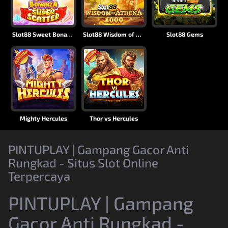
Slot88 Sweet Bonanza Super Scatter
Slot88 Wisdom of Athena 1000
Slot88 Gems
Mighty Hercules
Thor vs Hercules
PINTUPLAY | Gampang Gacor Anti
Rungkad - Situs Slot Online
Terpercaya
PINTUPLAY | Gampang
Gacor Anti Rungkad -