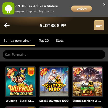
×
PINTUPLAY Aplikasi Mobile
UNDUH
Jangan tampilkan lagi hari ini
SLOT88 X PP
Semua permainan
Top 20
Slots
Wukong - Black Scatter
Slot88 Olympus 1000
Slot88 Mahjong Wins 3 Black Scatter