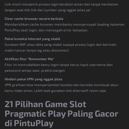
Link resmi menjamin proses login berjalan aman dan tanpa hambatan.
Jangan asal klik link dari sumber yang nggak jelas ya!
Clear cache browser secara berkala
Membersihkan cache browser membantu mempercepat loading halaman
PintuPlay saat login, dan mencegah error tampilan.
Pakai koneksi internet yang stabil
Gunakan WiFi atau data yang stabil supaya proses login dan bermain
makin lancar tanpa lag atau disconnect.
Aktifkan fitur "Remember Me"
Fitur ini memudahkan kamu login tanpa harus input username dan
password setiap saat, praktis banget.
Hindari pakai VPN yang nggak jelas
VPN gratisan bisa memperlambat koneksi dan berisiko membuat akun
kamu tidak aman. Lebih baik gunakan link alternatif resmi saja.
21 Pilihan Game Slot
Pragmatic Play Paling Gacor
di PintuPlay