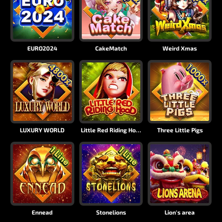
EURO2024
CakeMatch
Weird Xmas
LUXURY WORLD
Little Red Riding Hood
Three Little Pigs
Ennead
Stonelions
Lion's area