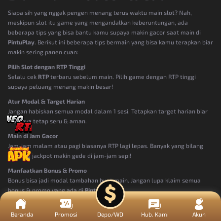
Siapa sih yang nggak pengen menang terus waktu main slot? Nah,
meskipun slot itu game yang mengandalkan keberuntungan, ada
beberapa tips yang bisa bantu kamu supaya makin gacor saat main di
PintuPlay
. Berikut ini beberapa tips bermain yang bisa kamu terapkan biar
makin sering panen cuan:
Pilih Slot dengan RTP Tinggi
Selalu cek
RTP
terbaru sebelum main. Pilih game dengan RTP tinggi
supaya peluang menang makin besar!
Atur Modal & Target Harian
Jangan habiskan semua modal dalam 1 sesi. Tetapkan target harian biar
mainnya tetap seru & aman.
Main di Jam Gacor
Jam-jam malam atau pagi biasanya RTP lagi lepas. Banyak yang bilang
peluang jackpot makin gede di jam-jam sepi!
Manfaatkan Bonus & Promo
Bonus bisa jadi modal tambahan buat main. Jangan lupa klaim semua
bonus & promo yang ada di
PintuPlay
.
Jangan Serakah, Tau Kapan Harus Stop
Beranda
Promosi
Depo/WD
Hub. Kami
Akun
Kalau sudah profit, lebih baik stop dulu. Jangan maksa main terus, nanti