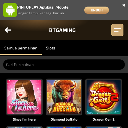
×
PINTUPLAY Aplikasi Mobile
UNDUH
Jangan tampilkan lagi hari ini
BTGAMING
Semua permainan
Slots
Since I'm here
Diamond buffalo
Dragon Gem2