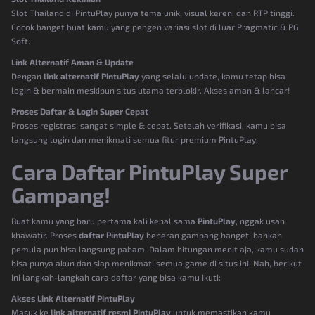
Slot Thailand di PintuPlay punya tema unik, visual keren, dan RTP tinggi.
Cocok banget buat kamu yang pengen variasi slot di luar Pragmatic & PG
Soft.
Link Alternatif Aman & Update
Dengan
link alternatif PintuPlay
yang selalu update, kamu tetap bisa
login & bermain meskipun situs utama terblokir. Akses aman & lancar!
Proses Daftar & Login Super Cepat
Proses registrasi sangat simple & cepat. Setelah verifikasi, kamu bisa
langsung login dan menikmati semua fitur premium PintuPlay.
Cara Daftar PintuPlay Super
Gampang!
Buat kamu yang baru pertama kali kenal sama
PintuPlay
, nggak usah
khawatir. Proses
daftar PintuPlay
beneran gampang banget, bahkan
pemula pun bisa langsung paham. Dalam hitungan menit aja, kamu sudah
bisa punya akun dan siap menikmati semua game di situs ini. Nah, berikut
ini langkah-langkah cara daftar yang bisa kamu ikuti:
Akses Link Alternatif PintuPlay
Masuk ke
link alternatif resmi PintuPlay
untuk memastikan kamu