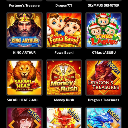
Fortune's Treasure
Dragon777
OLYMPUS DEMETER
KING ARTHUR
Fuwa Baoxi
X'Mas LABUBU
SAFARI HEAT 2-MULTIPLY FUN
Money Rush
Dragon’s Treasures