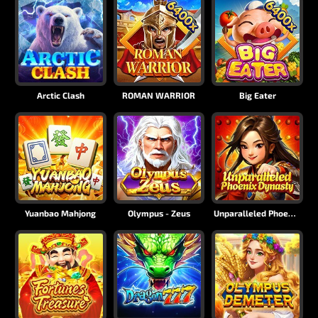
Arctic Clash
ROMAN WARRIOR
Big Eater
Yuanbao Mahjong
Olympus - Zeus
Unparalleled Phoenix Dynasty