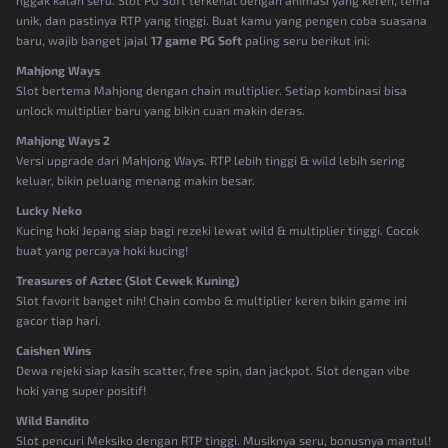
unik, dan pastinya RTP yang tinggi. Buat kamu yang pengen coba suasana
baru, wajib banget jajal
17 game PG Soft
paling seru berikut ini:
Mahjong Ways
Slot bertema Mahjong dengan chain multiplier. Setiap kombinasi bisa
unlock multiplier baru yang bikin cuan makin deras.
Mahjong Ways 2
Versi upgrade dari Mahjong Ways. RTP lebih tinggi & wild lebih sering
keluar, bikin peluang menang makin besar.
Lucky Neko
Kucing hoki Jepang siap bagi rezeki lewat wild & multiplier tinggi. Cocok
buat yang percaya hoki kucing!
Treasures of Aztec (Slot Cewek Kuning)
Slot favorit banget nih! Chain combo & multiplier keren bikin game ini
gacor tiap hari.
Caishen Wins
Dewa rejeki siap kasih scatter, free spin, dan jackpot. Slot dengan vibe
hoki yang super positif!
Wild Bandito
Slot pencuri Meksiko dengan RTP tinggi. Musiknya seru, bonusnya mantul!