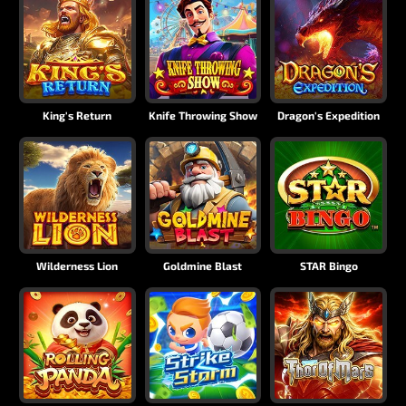
King's Return
Knife Throwing Show
Dragon's Expedition
Wilderness Lion
Goldmine Blast
STAR Bingo