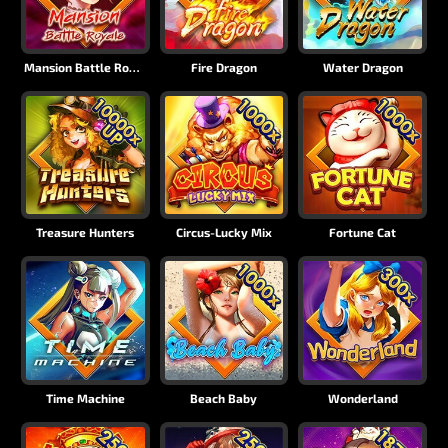
Mansion Battle Royale
Fire Dragon
Water Dragon
Treasure Hunters
Circus-Lucky Mix
Fortune Cat
Time Machine
Beach Baby
Wonderland