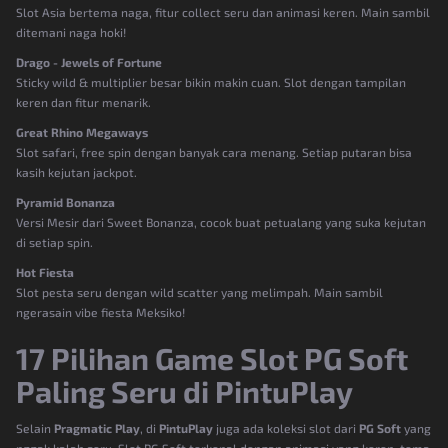
Slot Asia bertema naga, fitur collect seru dan animasi keren. Main sambil
ditemani naga hoki!
Drago - Jewels of Fortune
Sticky wild & multiplier besar bikin makin cuan. Slot dengan tampilan
keren dan fitur menarik.
Great Rhino Megaways
Slot safari, free spin dengan banyak cara menang. Setiap putaran bisa
kasih kejutan jackpot.
Pyramid Bonanza
Versi Mesir dari Sweet Bonanza, cocok buat petualang yang suka kejutan
di setiap spin.
Hot Fiesta
Slot pesta seru dengan wild scatter yang melimpah. Main sambil
ngerasain vibe fiesta Meksiko!
17 Pilihan Game Slot PG Soft
Paling Seru di PintuPlay
Selain
Pragmatic Play
, di
PintuPlay
juga ada koleksi slot dari
PG Soft
yang
nggak kalah seru. Slot PG Soft terkenal dengan animasi yang keren, tema