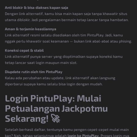
Anti blokir & bisa diakses kapan saja
Dengan link alternatif, kamu bisa main kapan saja tanpa khawatir situs
utama diblokir. Jadi pengalaman bermain tetap lancar tanpa hambatan.
Aman & terjamin keasliannya
Link alternatif resmi selalu disediakan oleh tim PintuPlay. Jadi, kamu
nggak perlu khawatir soal keamanan — bukan link abal-abal atau phising.
Koneksi cepat & stabil
Link alternatif punya server yang dioptimalkan supaya koneksi kamu
tetap lancar saat login maupun main slot.
Diupdate rutin oleh tim PintuPlay
Kalau ada perubahan atau update, link alternatif akan langsung
diperbarui supaya kamu selalu bisa login dengan mudah.
Login PintuPlay: Mulai
Petualangan Jackpotmu
Sekarang! 🚀
Setelah berhasil daftar, tentunya kamu pengen cepet-cepet mulai main
kan? Nah, tahap selanjutnya adalah
login ke PintuPlay
. Proses login-nya