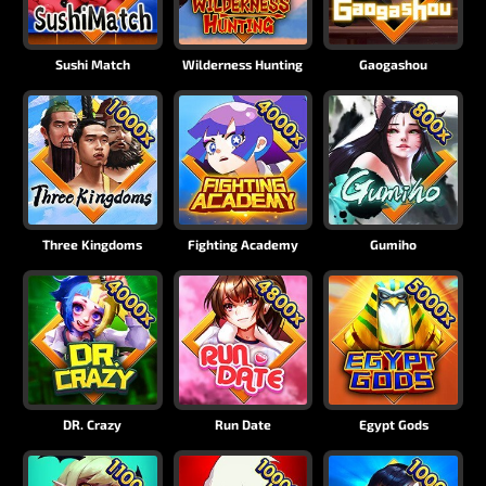
Sushi Match
Wilderness Hunting
Gaogashou
Three Kingdoms
Fighting Academy
Gumiho
DR. Crazy
Run Date
Egypt Gods