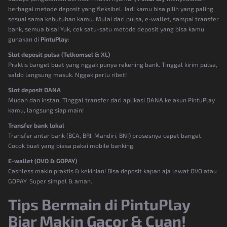
berbagai metode deposit yang fleksibel. Jadi kamu bisa pilih yang paling
sesuai sama kebutuhan kamu. Mulai dari pulsa, e-wallet, sampai transfer
bank, semua bisa! Yuk, cek satu-satu metode deposit yang bisa kamu
gunakan di
PintuPlay
:
Slot deposit pulsa (Telkomsel & XL)
Praktis banget buat yang nggak punya rekening bank. Tinggal kirim pulsa,
saldo langsung masuk. Nggak perlu ribet!
Slot deposit DANA
Mudah dan instan. Tinggal transfer dari aplikasi DANA ke akun PintuPlay
kamu, langsung siap main!
Transfer bank lokal
Transfer antar bank (BCA, BRI, Mandiri, BNI) prosesnya cepet banget.
Cocok buat yang biasa pakai mobile banking.
E-wallet (OVO & GOPAY)
Cashless makin praktis & kekinian! Bisa deposit kapan aja lewat OVO atau
GOPAY. Super simpel & aman.
Tips Bermain di PintuPlay
Biar Makin Gacor & Cuan!