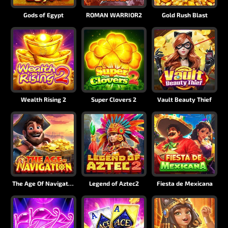
Gods of Egypt
ROMAN WARRIOR2
Gold Rush Blast
Wealth Rising 2
Super Clovers 2
Vault Beauty Thief
The Age Of Navigation
Legend of Aztec2
Fiesta de Mexicana