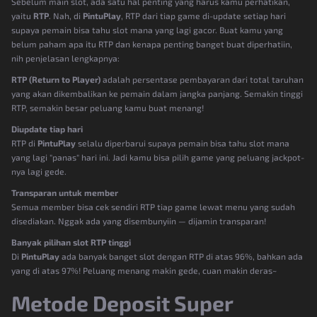
Sebelum main slot, ada satu hal penting yang harus kamu perhatikan,
yaitu
RTP
. Nah, di
PintuPlay
, RTP dari tiap game di-update setiap hari
supaya pemain bisa tahu slot mana yang lagi gacor. Buat kamu yang
belum paham apa itu RTP dan kenapa penting banget buat diperhatiin,
nih penjelasan lengkapnya:
RTP (Return to Player)
adalah persentase pembayaran dari total taruhan
yang akan dikembalikan ke pemain dalam jangka panjang. Semakin tinggi
RTP, semakin besar peluang kamu buat menang!
Diupdate tiap hari
RTP di
PintuPlay
selalu diperbarui supaya pemain bisa tahu slot mana
yang lagi "panas" hari ini. Jadi kamu bisa pilih game yang peluang jackpot-
nya lagi gede.
Transparan untuk member
Semua member bisa cek sendiri RTP tiap game lewat menu yang sudah
disediakan. Nggak ada yang disembunyiin — dijamin transparan!
Banyak pilihan slot RTP tinggi
Di
PintuPlay
ada banyak banget slot dengan RTP di atas 96%, bahkan ada
yang di atas 97%! Peluang menang makin gede, cuan makin deras~
Metode Deposit Super