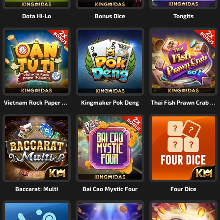
Dota Hi-Lo
Bonus Dice
Tongits
Vietnam Rock Paper Scissors
Kingmaker Pok Deng
Thai Fish Prawn Crab GO!
Baccarat: Multi
Bai Cao Mystic Four
Four Dice