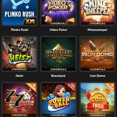
Plinko Rush
Video Poker
Minesweeper
Heist
Blackjack
Iron Dome