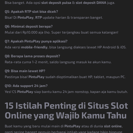
Bisa banget. Ada opsi
slot deposit pulsa
&
slot deposit DANA
juga.
Q5: Apakah RTP slot bisa dicek?
Bisa! Di
PintuPlay
,
RTP
update harian & transparan banget.
Q6: Minimal deposit berapa?
Mulai dari Rp10.000 aja lho. Super terjangkau buat semua kalangan!
Q7: Apakah PintuPlay punya aplikasi?
Ada versi
mobile-friendly
, bisa langsung diakses lewat HP Android & iOS.
Q8: Berapa lama proses deposit?
Rata-rata cuma 1-2 menit, saldo langsung masuk ke akun kamu.
Q9: Bisa main lewat HP?
Pastinya bisa!
PintuPlay
sudah dioptimalkan buat HP, tablet, maupun PC.
Q10: Ada support 24 jam?
Yes! CS
PintuPlay
siap bantu kamu 24 jam nonstop, kapan aja kamu butuh.
15 Istilah Penting di Situs Slot
Online yang Wajib Kamu Tahu
Buat kamu yang baru mulai main di
PintuPlay
atau di dunia
slot online
,
pasti sering banget nemuin berbagai istilah yang kadang bikin bingung.