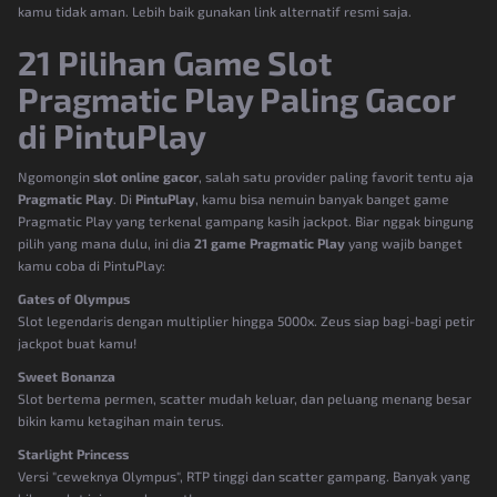
kamu tidak aman. Lebih baik gunakan link alternatif resmi saja.
21 Pilihan Game Slot
Pragmatic Play Paling Gacor
di PintuPlay
Ngomongin
slot online gacor
, salah satu provider paling favorit tentu aja
Pragmatic Play
. Di
PintuPlay
, kamu bisa nemuin banyak banget game
Pragmatic Play yang terkenal gampang kasih jackpot. Biar nggak bingung
pilih yang mana dulu, ini dia
21 game Pragmatic Play
yang wajib banget
kamu coba di PintuPlay:
Gates of Olympus
Slot legendaris dengan multiplier hingga 5000x. Zeus siap bagi-bagi petir
jackpot buat kamu!
Sweet Bonanza
Slot bertema permen, scatter mudah keluar, dan peluang menang besar
bikin kamu ketagihan main terus.
Starlight Princess
Versi "ceweknya Olympus", RTP tinggi dan scatter gampang. Banyak yang