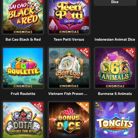
Bai Cao Black & Red
Teen Patti Versus
Indonesian Animal Dice
Fruit Roulette
Vietnam Fish Prawn Crab
Burmese 6 Animals