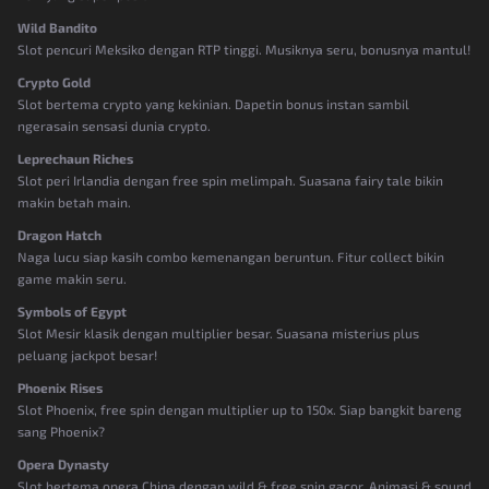
Wild Bandito
Slot pencuri Meksiko dengan RTP tinggi. Musiknya seru, bonusnya mantul!
Crypto Gold
Slot bertema crypto yang kekinian. Dapetin bonus instan sambil
ngerasain sensasi dunia crypto.
Leprechaun Riches
Slot peri Irlandia dengan free spin melimpah. Suasana fairy tale bikin
makin betah main.
Dragon Hatch
Naga lucu siap kasih combo kemenangan beruntun. Fitur collect bikin
game makin seru.
Symbols of Egypt
Slot Mesir klasik dengan multiplier besar. Suasana misterius plus
peluang jackpot besar!
Phoenix Rises
Slot Phoenix, free spin dengan multiplier up to 150x. Siap bangkit bareng
sang Phoenix?
Opera Dynasty
Slot bertema opera China dengan wild & free spin gacor. Animasi & sound