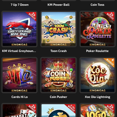
7 Up 7 Down
KM Power Ball
Coin Toss
KM Virtual Greyhound Racing
Toon Crash
Poker Roulette
Cards Hi Lo
Coin Pusher
Xoc Dia Lightning