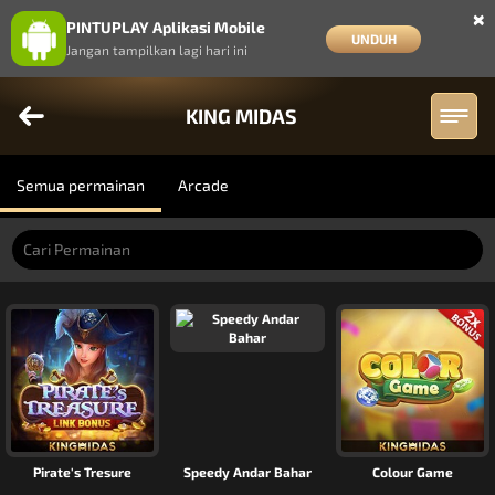
×
PINTUPLAY Aplikasi Mobile
UNDUH
Jangan tampilkan lagi hari ini
KING MIDAS
Semua permainan
Arcade
Pirate's Tresure
Speedy Andar Bahar
Colour Game