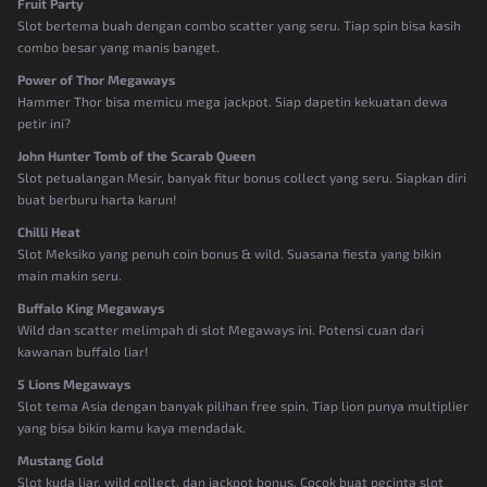
Fruit Party
Slot bertema buah dengan combo scatter yang seru. Tiap spin bisa kasih
combo besar yang manis banget.
Power of Thor Megaways
Hammer Thor bisa memicu mega jackpot. Siap dapetin kekuatan dewa
petir ini?
John Hunter Tomb of the Scarab Queen
Slot petualangan Mesir, banyak fitur bonus collect yang seru. Siapkan diri
buat berburu harta karun!
Chilli Heat
Slot Meksiko yang penuh coin bonus & wild. Suasana fiesta yang bikin
main makin seru.
Buffalo King Megaways
Wild dan scatter melimpah di slot Megaways ini. Potensi cuan dari
kawanan buffalo liar!
5 Lions Megaways
Slot tema Asia dengan banyak pilihan free spin. Tiap lion punya multiplier
yang bisa bikin kamu kaya mendadak.
Mustang Gold
Slot kuda liar, wild collect, dan jackpot bonus. Cocok buat pecinta slot