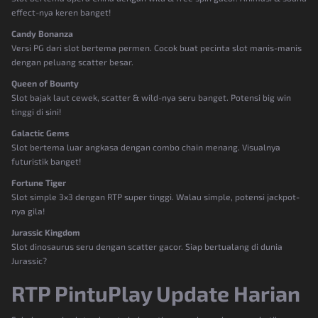
effect-nya keren banget!
Candy Bonanza
Versi PG dari slot bertema permen. Cocok buat pecinta slot manis-manis
dengan peluang scatter besar.
Queen of Bounty
Slot bajak laut cewek, scatter & wild-nya seru banget. Potensi big win
tinggi di sini!
Galactic Gems
Slot bertema luar angkasa dengan combo chain menang. Visualnya
futuristik banget!
Fortune Tiger
Slot simple 3x3 dengan RTP super tinggi. Walau simple, potensi jackpot-
nya gila!
Jurassic Kingdom
Slot dinosaurus seru dengan scatter gacor. Siap bertualang di dunia
Jurassic?
RTP PintuPlay Update Harian