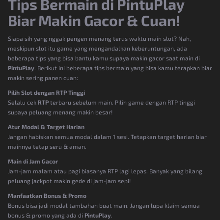
Tips Bermain di PintuPlay
Biar Makin Gacor & Cuan!
Siapa sih yang nggak pengen menang terus waktu main slot? Nah,
meskipun slot itu game yang mengandalkan keberuntungan, ada
beberapa tips yang bisa bantu kamu supaya makin gacor saat main di
PintuPlay
. Berikut ini beberapa tips bermain yang bisa kamu terapkan biar
makin sering panen cuan:
Pilih Slot dengan RTP Tinggi
Selalu cek
RTP
terbaru sebelum main. Pilih game dengan RTP tinggi
supaya peluang menang makin besar!
Atur Modal & Target Harian
Jangan habiskan semua modal dalam 1 sesi. Tetapkan target harian biar
mainnya tetap seru & aman.
Main di Jam Gacor
Jam-jam malam atau pagi biasanya RTP lagi lepas. Banyak yang bilang
peluang jackpot makin gede di jam-jam sepi!
Manfaatkan Bonus & Promo
Bonus bisa jadi modal tambahan buat main. Jangan lupa klaim semua
bonus & promo yang ada di
PintuPlay
.