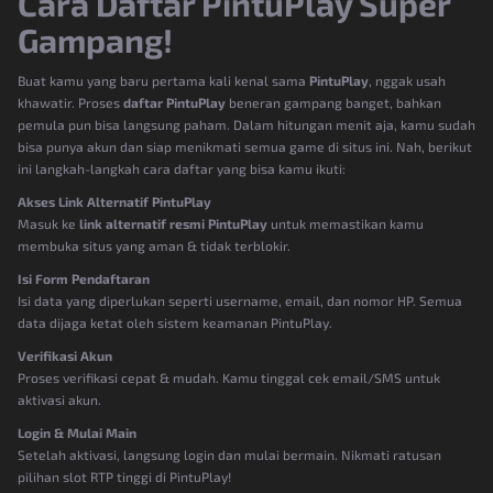
Cara Daftar PintuPlay Super
Gampang!
Buat kamu yang baru pertama kali kenal sama
PintuPlay
, nggak usah
khawatir. Proses
daftar PintuPlay
beneran gampang banget, bahkan
pemula pun bisa langsung paham. Dalam hitungan menit aja, kamu sudah
bisa punya akun dan siap menikmati semua game di situs ini. Nah, berikut
ini langkah-langkah cara daftar yang bisa kamu ikuti:
Akses Link Alternatif PintuPlay
Masuk ke
link alternatif resmi PintuPlay
untuk memastikan kamu
membuka situs yang aman & tidak terblokir.
Isi Form Pendaftaran
Isi data yang diperlukan seperti username, email, dan nomor HP. Semua
data dijaga ketat oleh sistem keamanan PintuPlay.
Verifikasi Akun
Proses verifikasi cepat & mudah. Kamu tinggal cek email/SMS untuk
aktivasi akun.
Login & Mulai Main
Setelah aktivasi, langsung login dan mulai bermain. Nikmati ratusan
pilihan slot RTP tinggi di PintuPlay!