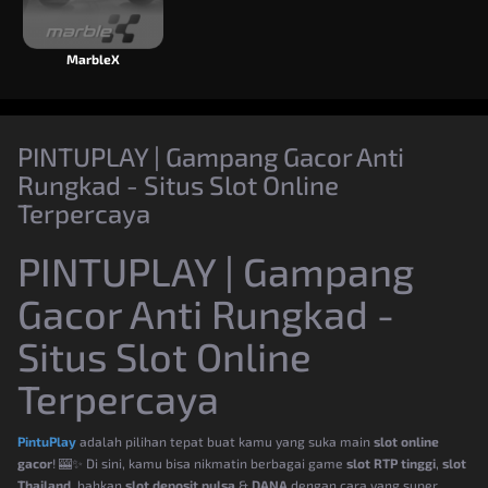
MarbleX
PINTUPLAY | Gampang Gacor Anti
Rungkad - Situs Slot Online
Terpercaya
PINTUPLAY | Gampang
Gacor Anti Rungkad -
Situs Slot Online
Terpercaya
PintuPlay
adalah pilihan tepat buat kamu yang suka main
slot online
gacor
! 🎰✨ Di sini, kamu bisa nikmatin berbagai game
slot RTP tinggi
,
slot
Thailand
, bahkan
slot deposit pulsa
&
DANA
dengan cara yang super