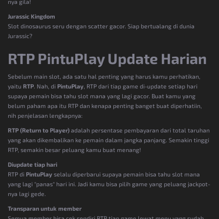
nya gila!
Jurassic Kingdom
Slot dinosaurus seru dengan scatter gacor. Siap bertualang di dunia
Jurassic?
RTP PintuPlay Update Harian
Sebelum main slot, ada satu hal penting yang harus kamu perhatikan,
yaitu
RTP
. Nah, di
PintuPlay
, RTP dari tiap game di-update setiap hari
supaya pemain bisa tahu slot mana yang lagi gacor. Buat kamu yang
belum paham apa itu RTP dan kenapa penting banget buat diperhatiin,
nih penjelasan lengkapnya:
RTP (Return to Player)
adalah persentase pembayaran dari total taruhan
yang akan dikembalikan ke pemain dalam jangka panjang. Semakin tinggi
RTP, semakin besar peluang kamu buat menang!
Diupdate tiap hari
RTP di
PintuPlay
selalu diperbarui supaya pemain bisa tahu slot mana
yang lagi "panas" hari ini. Jadi kamu bisa pilih game yang peluang jackpot-
nya lagi gede.
Transparan untuk member
Semua member bisa cek sendiri RTP tiap game lewat menu yang sudah