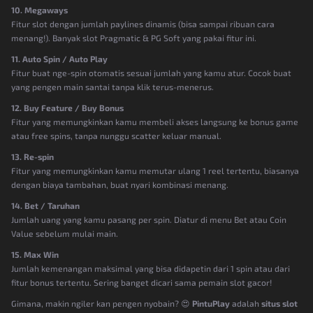
10. Megaways
Fitur slot dengan jumlah paylines dinamis (bisa sampai ribuan cara
menang!). Banyak slot Pragmatic & PG Soft yang pakai fitur ini.
11. Auto Spin / Auto Play
Fitur buat nge-spin otomatis sesuai jumlah yang kamu atur. Cocok buat
yang pengen main santai tanpa klik terus-menerus.
12. Buy Feature / Buy Bonus
Fitur yang memungkinkan kamu membeli akses langsung ke bonus game
atau free spins, tanpa nunggu scatter keluar manual.
13. Re-spin
Fitur yang memungkinkan kamu memutar ulang 1 reel tertentu, biasanya
dengan biaya tambahan, buat nyari kombinasi menang.
14. Bet / Taruhan
Jumlah uang yang kamu pasang per spin. Diatur di menu Bet atau Coin
Value sebelum mulai main.
15. Max Win
Jumlah kemenangan maksimal yang bisa didapetin dari 1 spin atau dari
fitur bonus tertentu. Sering banget dicari sama pemain slot gacor!
Gimana, makin ngiler kan pengen nyobain? 😍
PintuPlay
adalah
situs slot