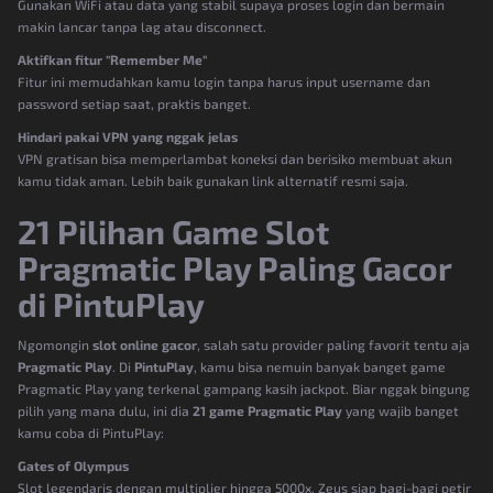
Gunakan WiFi atau data yang stabil supaya proses login dan bermain
makin lancar tanpa lag atau disconnect.
Aktifkan fitur "Remember Me"
Fitur ini memudahkan kamu login tanpa harus input username dan
password setiap saat, praktis banget.
Hindari pakai VPN yang nggak jelas
VPN gratisan bisa memperlambat koneksi dan berisiko membuat akun
kamu tidak aman. Lebih baik gunakan link alternatif resmi saja.
21 Pilihan Game Slot
Pragmatic Play Paling Gacor
di PintuPlay
Ngomongin
slot online gacor
, salah satu provider paling favorit tentu aja
Pragmatic Play
. Di
PintuPlay
, kamu bisa nemuin banyak banget game
Pragmatic Play yang terkenal gampang kasih jackpot. Biar nggak bingung
pilih yang mana dulu, ini dia
21 game Pragmatic Play
yang wajib banget
kamu coba di PintuPlay:
Gates of Olympus
Slot legendaris dengan multiplier hingga 5000x. Zeus siap bagi-bagi petir