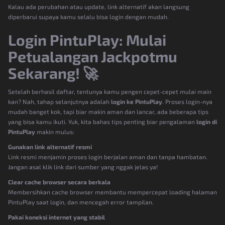
Kalau ada perubahan atau update, link alternatif akan langsung
diperbarui supaya kamu selalu bisa login dengan mudah.
Login PintuPlay: Mulai
Petualangan Jackpotmu
Sekarang! 🚀
Setelah berhasil daftar, tentunya kamu pengen cepet-cepet mulai main
kan? Nah, tahap selanjutnya adalah
login ke PintuPlay
. Proses login-nya
mudah banget kok, tapi biar makin aman dan lancar, ada beberapa tips
yang bisa kamu ikuti. Yuk, kita bahas tips penting biar pengalaman
login di
PintuPlay
makin mulus:
Gunakan link alternatif resmi
Link resmi menjamin proses login berjalan aman dan tanpa hambatan.
Jangan asal klik link dari sumber yang nggak jelas ya!
Clear cache browser secara berkala
Membersihkan cache browser membantu mempercepat loading halaman
PintuPlay saat login, dan mencegah error tampilan.
Pakai koneksi internet yang stabil