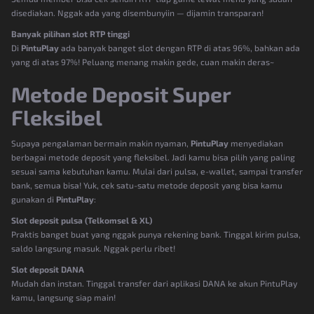
disediakan. Nggak ada yang disembunyiin — dijamin transparan!
Banyak pilihan slot RTP tinggi
Di
PintuPlay
ada banyak banget slot dengan RTP di atas 96%, bahkan ada
yang di atas 97%! Peluang menang makin gede, cuan makin deras~
Metode Deposit Super
Fleksibel
Supaya pengalaman bermain makin nyaman,
PintuPlay
menyediakan
berbagai metode deposit yang fleksibel. Jadi kamu bisa pilih yang paling
sesuai sama kebutuhan kamu. Mulai dari pulsa, e-wallet, sampai transfer
bank, semua bisa! Yuk, cek satu-satu metode deposit yang bisa kamu
gunakan di
PintuPlay
:
Slot deposit pulsa (Telkomsel & XL)
Praktis banget buat yang nggak punya rekening bank. Tinggal kirim pulsa,
saldo langsung masuk. Nggak perlu ribet!
Slot deposit DANA
Mudah dan instan. Tinggal transfer dari aplikasi DANA ke akun PintuPlay
kamu, langsung siap main!