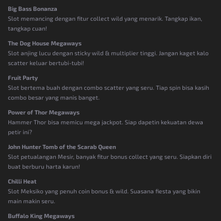
Big Bass Bonanza
Slot memancing dengan fitur collect wild yang menarik. Tangkap ikan,
tangkap cuan!
The Dog House Megaways
Slot anjing lucu dengan sticky wild & multiplier tinggi. Jangan kaget kalo
scatter keluar bertubi-tubi!
Fruit Party
Slot bertema buah dengan combo scatter yang seru. Tiap spin bisa kasih
combo besar yang manis banget.
Power of Thor Megaways
Hammer Thor bisa memicu mega jackpot. Siap dapetin kekuatan dewa
petir ini?
John Hunter Tomb of the Scarab Queen
Slot petualangan Mesir, banyak fitur bonus collect yang seru. Siapkan diri
buat berburu harta karun!
Chilli Heat
Slot Meksiko yang penuh coin bonus & wild. Suasana fiesta yang bikin
main makin seru.
Buffalo King Megaways