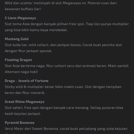
Wild dan scatter melimpah di slot Megaways ini. Potensi cuan dari
kawanan buffalo liar!
5 Lions Megaways
Slot tema Asia dengan banyak pilihan free spin. Tiap lion punya multiplier
yang bisa bikin kamu kaya mendadak.
Mustang Gold
Slot kuda liar, wild collect, dan jackpot bonus. Cocok buat pecinta slot
dengan fitur jackpot spesial.
Floating Dragon
Slot Asia bertema naga, fitur collect seru dan animasi keren. Main sambil
ditemani naga hoki!
Drago - Jewels of Fortune
Sticky wild & multiplier besar bikin makin cuan. Slot dengan tampilan
keren dan fitur menarik.
Great Rhino Megaways
Slot safari, free spin dengan banyak cara menang. Setiap putaran bisa
kasih kejutan jackpot.
Pyramid Bonanza
Versi Mesir dari Sweet Bonanza, cocok buat petualang yang suka kejutan