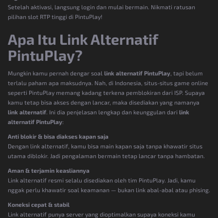
Setelah aktivasi, langsung login dan mulai bermain. Nikmati ratusan
pilihan slot RTP tinggi di PintuPlay!
Apa Itu Link Alternatif
PintuPlay?
Mungkin kamu pernah dengar soal
link alternatif PintuPlay
, tapi belum
terlalu paham apa maksudnya. Nah, di Indonesia, situs-situs game online
seperti PintuPlay memang kadang terkena pemblokiran dari ISP. Supaya
kamu tetap bisa akses dengan lancar, maka disediakan yang namanya
link alternatif
. Ini dia penjelasan lengkap dan keunggulan dari
link
alternatif PintuPlay
:
Anti blokir & bisa diakses kapan saja
Dengan link alternatif, kamu bisa main kapan saja tanpa khawatir situs
utama diblokir. Jadi pengalaman bermain tetap lancar tanpa hambatan.
Aman & terjamin keasliannya
Link alternatif resmi selalu disediakan oleh tim PintuPlay. Jadi, kamu
nggak perlu khawatir soal keamanan — bukan link abal-abal atau phising.
Koneksi cepat & stabil
Link alternatif punya server yang dioptimalkan supaya koneksi kamu