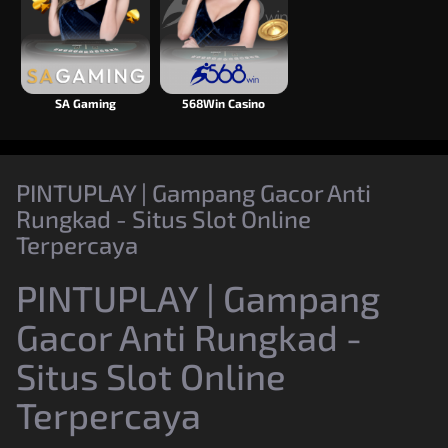
SA Gaming
568Win Casino
PINTUPLAY | Gampang Gacor Anti
Rungkad - Situs Slot Online
Terpercaya
PINTUPLAY | Gampang
Gacor Anti Rungkad -
Situs Slot Online
Terpercaya