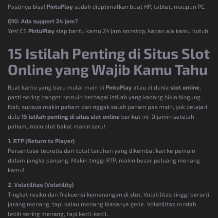
Pastinya bisa!
PintuPlay
sudah dioptimalkan buat HP, tablet, maupun PC.
Q10: Ada support 24 jam?
Yes! CS
PintuPlay
siap bantu kamu 24 jam nonstop, kapan aja kamu butuh.
15 Istilah Penting di Situs Slot
Online yang Wajib Kamu Tahu
Buat kamu yang baru mulai main di
PintuPlay
atau di dunia
slot online
,
pasti sering banget nemuin berbagai istilah yang kadang bikin bingung.
Nah, supaya makin paham dan nggak salah paham pas main, yuk pelajari
dulu
15 istilah penting di situs slot online
berikut ini. Dijamin setelah
paham, main slot bakal makin seru!
1. RTP (Return to Player)
Persentase teoretis dari total taruhan yang dikembalikan ke pemain
dalam jangka panjang. Makin tinggi RTP, makin besar peluang menang
kamu!
2. Volatilitas (Volatility)
Tingkat resiko dan frekuensi kemenangan di slot. Volatilitas tinggi berarti
jarang menang, tapi kalau menang biasanya gede. Volatilitas rendah
lebih sering menang, tapi kecil-kecil.