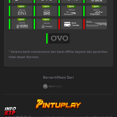
* Selama bank maintenance dan bank offline deposit dan penarikan
tidak dapat diproses
Bersertifikasi Dari
©2026 PINTUPLAY menawarkan berbagai macam provider pilihan terbaik