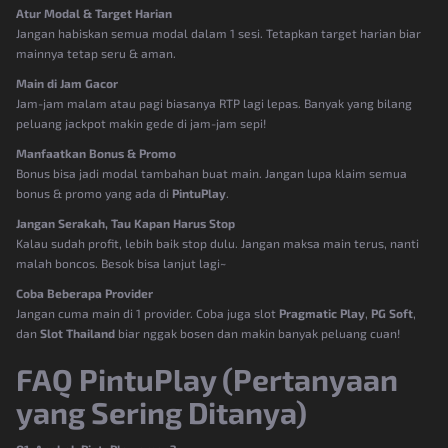
Atur Modal & Target Harian
Jangan habiskan semua modal dalam 1 sesi. Tetapkan target harian biar
mainnya tetap seru & aman.
Main di Jam Gacor
Jam-jam malam atau pagi biasanya RTP lagi lepas. Banyak yang bilang
peluang jackpot makin gede di jam-jam sepi!
Manfaatkan Bonus & Promo
Bonus bisa jadi modal tambahan buat main. Jangan lupa klaim semua
bonus & promo yang ada di
PintuPlay
.
Jangan Serakah, Tau Kapan Harus Stop
Kalau sudah profit, lebih baik stop dulu. Jangan maksa main terus, nanti
malah boncos. Besok bisa lanjut lagi~
Coba Beberapa Provider
Jangan cuma main di 1 provider. Coba juga slot
Pragmatic Play
,
PG Soft
,
dan
Slot Thailand
biar nggak bosen dan makin banyak peluang cuan!
FAQ PintuPlay (Pertanyaan
yang Sering Ditanya)