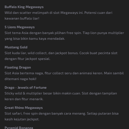
Buffalo King Megaways
Wild dan scatter melimpah di slot Megaways ini. Potensi cuan dari
kawanan buffalo liar!
5 Lions Megaways
Slot tema Asia dengan banyak pilihan free spin. Tiap lion punya multiplier
yang bisa bikin kamu kaya mendadak.
Mustang Gold
Slot kuda liar, wild collect, dan jackpot bonus. Cocok buat pecinta slot
dengan fitur jackpot spesial.
Floating Dragon
Slot Asia bertema naga, fitur collect seru dan animasi keren. Main sambil
ditemani naga hoki!
Drago - Jewels of Fortune
Sticky wild & multiplier besar bikin makin cuan. Slot dengan tampilan
keren dan fitur menarik.
Great Rhino Megaways
Slot safari, free spin dengan banyak cara menang. Setiap putaran bisa
kasih kejutan jackpot.
Pyramid Bonanza