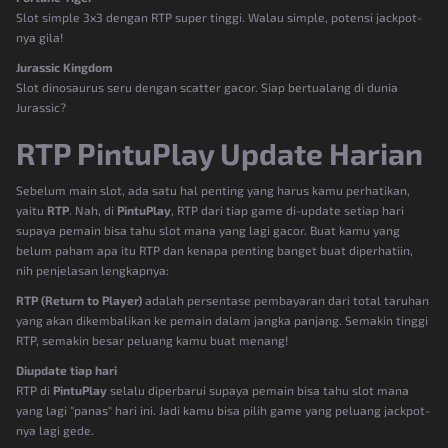
Slot simple 3x3 dengan RTP super tinggi. Walau simple, potensi jackpot-
nya gila!
Jurassic Kingdom
Slot dinosaurus seru dengan scatter gacor. Siap bertualang di dunia
Jurassic?
RTP PintuPlay Update Harian
Sebelum main slot, ada satu hal penting yang harus kamu perhatikan,
yaitu
RTP
. Nah, di
PintuPlay
, RTP dari tiap game di-update setiap hari
supaya pemain bisa tahu slot mana yang lagi gacor. Buat kamu yang
belum paham apa itu RTP dan kenapa penting banget buat diperhatiin,
nih penjelasan lengkapnya:
RTP (Return to Player)
adalah persentase pembayaran dari total taruhan
yang akan dikembalikan ke pemain dalam jangka panjang. Semakin tinggi
RTP, semakin besar peluang kamu buat menang!
Diupdate tiap hari
RTP di
PintuPlay
selalu diperbarui supaya pemain bisa tahu slot mana
yang lagi "panas" hari ini. Jadi kamu bisa pilih game yang peluang jackpot-
nya lagi gede.