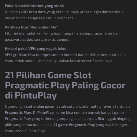
Pakai koneksi internet yang stabil
Gunakan WiFi atau data yang stabil supaya proses login dan bermain
makin lancar tanpa lag atau disconnect.
Aktifkan fitur "Remember Me"
Fitur ini memudahkan kamu login tanpa harus input username dan
password setiap saat, praktis banget.
Hindari pakai VPN yang nggak jelas
VPN gratisan bisa memperlambat koneksi dan berisiko membuat akun
kamu tidak aman. Lebih baik gunakan link alternatif resmi saja.
21 Pilihan Game Slot
Pragmatic Play Paling Gacor
di PintuPlay
Ngomongin
slot online gacor
, salah satu provider paling favorit tentu aja
Pragmatic Play
. Di
PintuPlay
, kamu bisa nemuin banyak banget game
Pragmatic Play yang terkenal gampang kasih jackpot. Biar nggak bingung
pilih yang mana dulu, ini dia
21 game Pragmatic Play
yang wajib banget
kamu coba di PintuPlay: