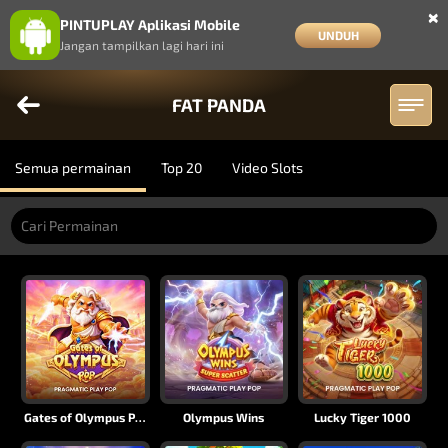
×
PINTUPLAY Aplikasi Mobile
UNDUH
Jangan tampilkan lagi hari ini
FAT PANDA
Semua permainan
Top 20
Video Slots
Gates of Olympus POP
Olympus Wins
Lucky Tiger 1000