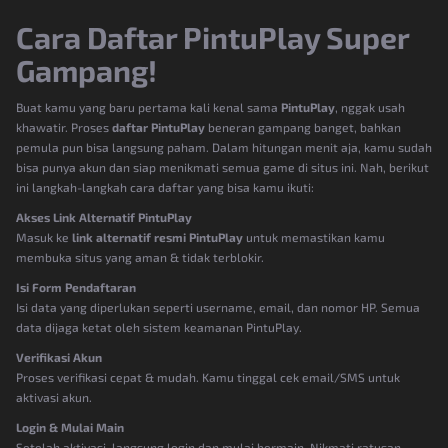
Cara Daftar PintuPlay Super
Gampang!
Buat kamu yang baru pertama kali kenal sama
PintuPlay
, nggak usah
khawatir. Proses
daftar PintuPlay
beneran gampang banget, bahkan
pemula pun bisa langsung paham. Dalam hitungan menit aja, kamu sudah
bisa punya akun dan siap menikmati semua game di situs ini. Nah, berikut
ini langkah-langkah cara daftar yang bisa kamu ikuti:
Akses Link Alternatif PintuPlay
Masuk ke
link alternatif resmi PintuPlay
untuk memastikan kamu
membuka situs yang aman & tidak terblokir.
Isi Form Pendaftaran
Isi data yang diperlukan seperti username, email, dan nomor HP. Semua
data dijaga ketat oleh sistem keamanan PintuPlay.
Verifikasi Akun
Proses verifikasi cepat & mudah. Kamu tinggal cek email/SMS untuk
aktivasi akun.
Login & Mulai Main
Setelah aktivasi, langsung login dan mulai bermain. Nikmati ratusan