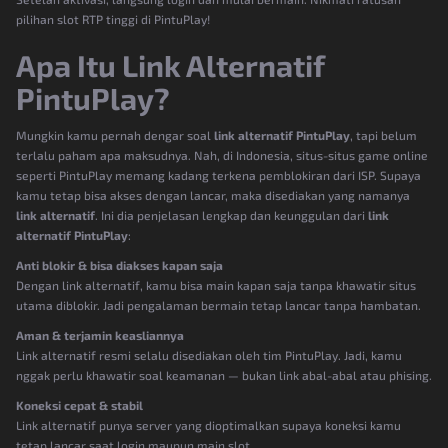
pilihan slot RTP tinggi di PintuPlay!
Apa Itu Link Alternatif
PintuPlay?
Mungkin kamu pernah dengar soal
link alternatif PintuPlay
, tapi belum
terlalu paham apa maksudnya. Nah, di Indonesia, situs-situs game online
seperti PintuPlay memang kadang terkena pemblokiran dari ISP. Supaya
kamu tetap bisa akses dengan lancar, maka disediakan yang namanya
link alternatif
. Ini dia penjelasan lengkap dan keunggulan dari
link
alternatif PintuPlay
:
Anti blokir & bisa diakses kapan saja
Dengan link alternatif, kamu bisa main kapan saja tanpa khawatir situs
utama diblokir. Jadi pengalaman bermain tetap lancar tanpa hambatan.
Aman & terjamin keasliannya
Link alternatif resmi selalu disediakan oleh tim PintuPlay. Jadi, kamu
nggak perlu khawatir soal keamanan — bukan link abal-abal atau phising.
Koneksi cepat & stabil
Link alternatif punya server yang dioptimalkan supaya koneksi kamu
tetap lancar saat login maupun main slot.