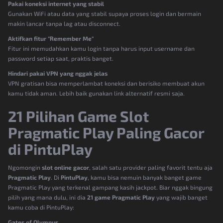
Pakai koneksi internet yang stabil
Gunakan WiFi atau data yang stabil supaya proses login dan bermain
makin lancar tanpa lag atau disconnect.
Aktifkan fitur "Remember Me"
Fitur ini memudahkan kamu login tanpa harus input username dan
password setiap saat, praktis banget.
Hindari pakai VPN yang nggak jelas
VPN gratisan bisa memperlambat koneksi dan berisiko membuat akun
kamu tidak aman. Lebih baik gunakan link alternatif resmi saja.
21 Pilihan Game Slot
Pragmatic Play Paling Gacor
di PintuPlay
Ngomongin
slot online gacor
, salah satu provider paling favorit tentu aja
Pragmatic Play
. Di
PintuPlay
, kamu bisa nemuin banyak banget game
Pragmatic Play yang terkenal gampang kasih jackpot. Biar nggak bingung
pilih yang mana dulu, ini dia
21 game Pragmatic Play
yang wajib banget
kamu coba di PintuPlay:
Gates of Olympus