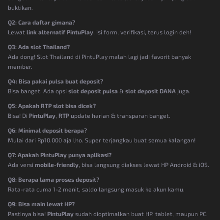
buktikan.
Q2: Cara daftar gimana?
Lewat
link alternatif PintuPlay
, isi form, verifikasi, terus login deh!
Q3: Ada slot Thailand?
Ada dong! Slot Thailand di PintuPlay malah lagi jadi favorit banyak
member.
Q4: Bisa pakai pulsa buat deposit?
Bisa banget. Ada opsi
slot deposit pulsa
&
slot deposit DANA
juga.
Q5: Apakah RTP slot bisa dicek?
Bisa! Di
PintuPlay
,
RTP
update harian & transparan banget.
Q6: Minimal deposit berapa?
Mulai dari Rp10.000 aja lho. Super terjangkau buat semua kalangan!
Q7: Apakah PintuPlay punya aplikasi?
Ada versi
mobile-friendly
, bisa langsung diakses lewat HP Android & iOS.
Q8: Berapa lama proses deposit?
Rata-rata cuma 1-2 menit, saldo langsung masuk ke akun kamu.
Q9: Bisa main lewat HP?
Pastinya bisa!
PintuPlay
sudah dioptimalkan buat HP, tablet, maupun PC.