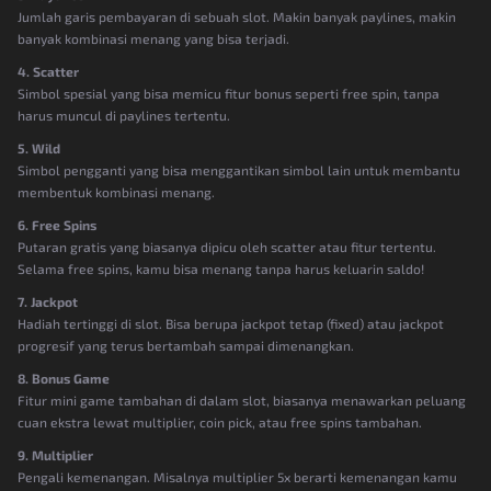
Jumlah garis pembayaran di sebuah slot. Makin banyak paylines, makin
banyak kombinasi menang yang bisa terjadi.
4. Scatter
Simbol spesial yang bisa memicu fitur bonus seperti free spin, tanpa
harus muncul di paylines tertentu.
5. Wild
Simbol pengganti yang bisa menggantikan simbol lain untuk membantu
membentuk kombinasi menang.
6. Free Spins
Putaran gratis yang biasanya dipicu oleh scatter atau fitur tertentu.
Selama free spins, kamu bisa menang tanpa harus keluarin saldo!
7. Jackpot
Hadiah tertinggi di slot. Bisa berupa jackpot tetap (fixed) atau jackpot
progresif yang terus bertambah sampai dimenangkan.
8. Bonus Game
Fitur mini game tambahan di dalam slot, biasanya menawarkan peluang
cuan ekstra lewat multiplier, coin pick, atau free spins tambahan.
9. Multiplier
Pengali kemenangan. Misalnya multiplier 5x berarti kemenangan kamu