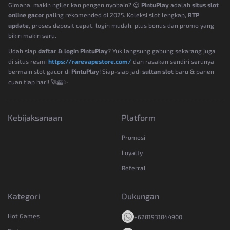
Gimana, makin ngiler kan pengen nyobain? 😍
PintuPlay
adalah
situs slot
online gacor
paling rekomended di 2025. Koleksi slot lengkap,
RTP
update
, proses deposit cepat, login mudah, plus bonus dan promo yang
bikin makin seru.
Udah siap
daftar & login PintuPlay
? Yuk langsung gabung sekarang juga
di situs resmi
https://rarevapestore.com/
dan rasakan sendiri serunya
bermain slot gacor di
PintuPlay
! Siap-siap jadi
sultan slot
baru & panen
cuan tiap hari! 🚀🎰✨
Kebijaksanaan
Platform
Promosi
Loyalty
Referral
Kategori
Dukungan
Hot Games
+6281931844900