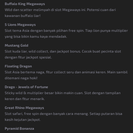
Buffalo King Megaways
Wild dan scatter melimpah di slot Megaways ini. Potensi cuan dari
kawanan buffalo liar!
5 Lions Megaways
Slot tema Asia dengan banyak pilihan free spin. Tiap lion punya multiplier
yang bisa bikin kamu kaya mendadak.
Mustang Gold
Slot kuda liar, wild collect, dan jackpot bonus. Cocok buat pecinta slot
dengan fitur jackpot spesial.
Floating Dragon
Slot Asia bertema naga, fitur collect seru dan animasi keren. Main sambil
ditemani naga hoki!
Drago - Jewels of Fortune
Sticky wild & multiplier besar bikin makin cuan. Slot dengan tampilan
keren dan fitur menarik.
Great Rhino Megaways
Slot safari, free spin dengan banyak cara menang. Setiap putaran bisa
kasih kejutan jackpot.
Pyramid Bonanza