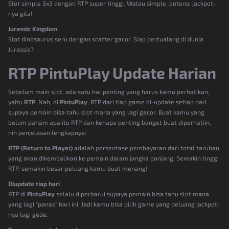
Slot simple 3x3 dengan RTP super tinggi. Walau simple, potensi jackpot-
nya gila!
Jurassic Kingdom
Slot dinosaurus seru dengan scatter gacor. Siap bertualang di dunia
Jurassic?
RTP PintuPlay Update Harian
Sebelum main slot, ada satu hal penting yang harus kamu perhatikan,
yaitu
RTP
. Nah, di
PintuPlay
, RTP dari tiap game di-update setiap hari
supaya pemain bisa tahu slot mana yang lagi gacor. Buat kamu yang
belum paham apa itu RTP dan kenapa penting banget buat diperhatiin,
nih penjelasan lengkapnya:
RTP (Return to Player)
adalah persentase pembayaran dari total taruhan
yang akan dikembalikan ke pemain dalam jangka panjang. Semakin tinggi
RTP, semakin besar peluang kamu buat menang!
Diupdate tiap hari
RTP di
PintuPlay
selalu diperbarui supaya pemain bisa tahu slot mana
yang lagi "panas" hari ini. Jadi kamu bisa pilih game yang peluang jackpot-
nya lagi gede.