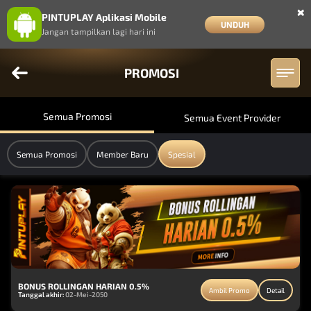
×
PINTUPLAY Aplikasi Mobile
UNDUH
Jangan tampilkan lagi hari ini
PROMOSI
Semua Promosi
Semua Event Provider
Semua Promosi
Member Baru
Spesial
BONUS ROLLINGAN HARIAN 0.5%
Ambil Promo
Detail
Tanggal akhir:
02-Mei-2050