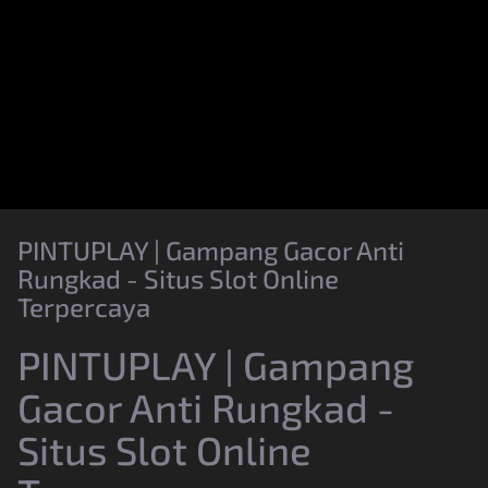
PINTUPLAY | Gampang Gacor Anti
Rungkad - Situs Slot Online
Terpercaya
PINTUPLAY | Gampang
Gacor Anti Rungkad -
Situs Slot Online