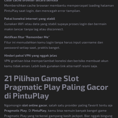
Clear cache browser secara berkala
Membersihkan cache browser membantu mempercepat loading halaman
PintuPlay saat login, dan mencegah error tampilan.
Pakai koneksi internet yang stabil
Gunakan WiFi atau data yang stabil supaya proses login dan bermain
makin lancar tanpa lag atau disconnect.
Aktifkan fitur "Remember Me"
Fitur ini memudahkan kamu login tanpa harus input username dan
password setiap saat, praktis banget.
Hindari pakai VPN yang nggak jelas
VPN gratisan bisa memperlambat koneksi dan berisiko membuat akun
kamu tidak aman. Lebih baik gunakan link alternatif resmi saja.
21 Pilihan Game Slot
Pragmatic Play Paling Gacor
di PintuPlay
Ngomongin
slot online gacor
, salah satu provider paling favorit tentu aja
Pragmatic Play
. Di
PintuPlay
, kamu bisa nemuin banyak banget game
Pragmatic Play yang terkenal gampang kasih jackpot. Biar nggak bingung