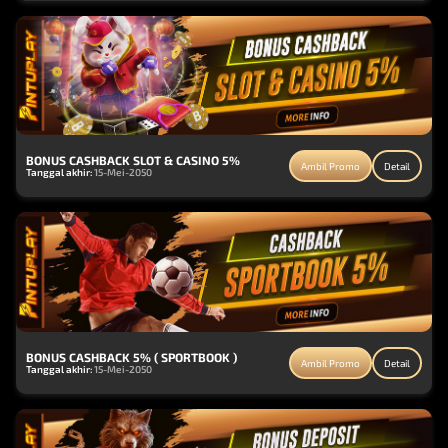
BONUS CASHBACK SLOT & CASINO 5%
Ambil Promo
Detail
Tanggal akhir:
15-Mei-2050
BONUS CASHBACK 5% ( SPORTBOOK )
Ambil Promo
Detail
Tanggal akhir:
15-Mei-2050