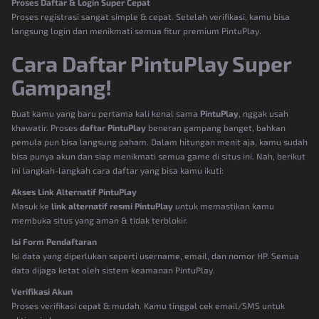
Proses Daftar & Login Super Cepat
Proses registrasi sangat simple & cepat. Setelah verifikasi, kamu bisa
langsung login dan menikmati semua fitur premium PintuPlay.
Cara Daftar PintuPlay Super
Gampang!
Buat kamu yang baru pertama kali kenal sama
PintuPlay
, nggak usah
khawatir. Proses
daftar PintuPlay
beneran gampang banget, bahkan
pemula pun bisa langsung paham. Dalam hitungan menit aja, kamu sudah
bisa punya akun dan siap menikmati semua game di situs ini. Nah, berikut
ini langkah-langkah cara daftar yang bisa kamu ikuti:
Akses Link Alternatif PintuPlay
Masuk ke
link alternatif resmi PintuPlay
untuk memastikan kamu
membuka situs yang aman & tidak terblokir.
Isi Form Pendaftaran
Isi data yang diperlukan seperti username, email, dan nomor HP. Semua
data dijaga ketat oleh sistem keamanan PintuPlay.
Verifikasi Akun
Proses verifikasi cepat & mudah. Kamu tinggal cek email/SMS untuk