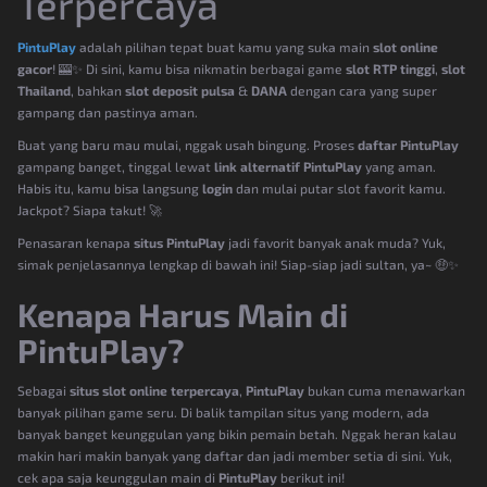
Terpercaya
PintuPlay
adalah pilihan tepat buat kamu yang suka main
slot online
gacor
! 🎰✨ Di sini, kamu bisa nikmatin berbagai game
slot RTP tinggi
,
slot
Thailand
, bahkan
slot deposit pulsa
&
DANA
dengan cara yang super
gampang dan pastinya aman.
Buat yang baru mau mulai, nggak usah bingung. Proses
daftar PintuPlay
gampang banget, tinggal lewat
link alternatif PintuPlay
yang aman.
Habis itu, kamu bisa langsung
login
dan mulai putar slot favorit kamu.
Jackpot? Siapa takut! 🚀
Penasaran kenapa
situs PintuPlay
jadi favorit banyak anak muda? Yuk,
simak penjelasannya lengkap di bawah ini! Siap-siap jadi sultan, ya~ 🤑✨
Kenapa Harus Main di
PintuPlay?
Sebagai
situs slot online terpercaya
,
PintuPlay
bukan cuma menawarkan
banyak pilihan game seru. Di balik tampilan situs yang modern, ada
banyak banget keunggulan yang bikin pemain betah. Nggak heran kalau
makin hari makin banyak yang daftar dan jadi member setia di sini. Yuk,
cek apa saja keunggulan main di
PintuPlay
berikut ini!