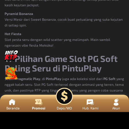
kasih kejutan jackpot.
Pyramid Bonanza
Versi Mesir dari Sweet Bonanza, cocok buat petualang yang suka kejutan
di setiap spin.
Hot Fiesta
Slot pesta seru dengan wild scatter yang melimpah. Main sambil
ngerasain vibe fiesta Meksiko!
17 Pilihan Game Slot PG Soft
Paling Seru di PintuPlay
Selain
Pragmatic Play
, di
PintuPlay
juga ada koleksi slot dari
PG Soft
yang
nggak kalah seru. Slot PG Soft terkenal dengan animasi yang keren, tema
unik, dan pastinya RTP yang tinggi. Buat kamu yang pengen coba suasana
baru, wajib banget jajal
17 game PG Soft
paling seru berikut ini:
Mahjong Ways
Beranda
Promosi
Depo/WD
Hub. Kami
Akun
Slot bertema Mahjong dengan chain multiplier. Setiap kombinasi bisa
unlock multiplier baru yang bikin cuan makin deras.
Mahjong Ways 2