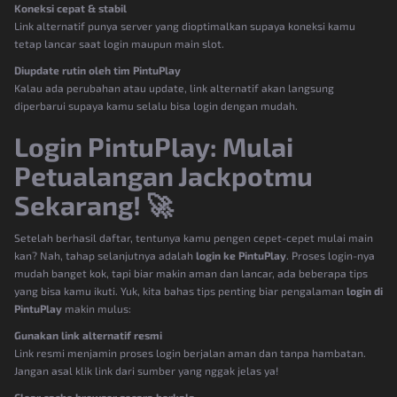
Koneksi cepat & stabil
Link alternatif punya server yang dioptimalkan supaya koneksi kamu
tetap lancar saat login maupun main slot.
Diupdate rutin oleh tim PintuPlay
Kalau ada perubahan atau update, link alternatif akan langsung
diperbarui supaya kamu selalu bisa login dengan mudah.
Login PintuPlay: Mulai
Petualangan Jackpotmu
Sekarang! 🚀
Setelah berhasil daftar, tentunya kamu pengen cepet-cepet mulai main
kan? Nah, tahap selanjutnya adalah
login ke PintuPlay
. Proses login-nya
mudah banget kok, tapi biar makin aman dan lancar, ada beberapa tips
yang bisa kamu ikuti. Yuk, kita bahas tips penting biar pengalaman
login di
PintuPlay
makin mulus:
Gunakan link alternatif resmi
Link resmi menjamin proses login berjalan aman dan tanpa hambatan.
Jangan asal klik link dari sumber yang nggak jelas ya!